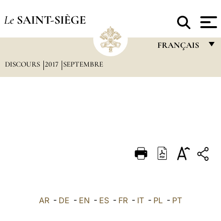
Le
SAINT-SIÈGE
FRANÇAIS
DISCOURS
2017
SEPTEMBRE
FRANÇAIS
ENGLISH
ITALIANO
PORTUGUÊS
ESPAÑOL
DEUTSCH
POLSKI
العربيّة
AR
-
DE
-
EN
-
ES
-
FR
-
IT
-
PL
-
PT
中文