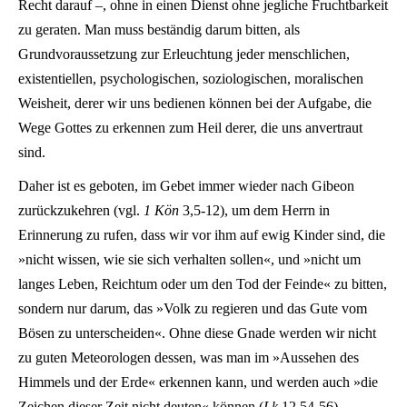
Recht darauf –, ohne in einen Dienst ohne jegliche Fruchtbarkeit
zu geraten. Man muss beständig darum bitten, als
Grundvoraussetzung zur Erleuchtung jeder menschlichen,
existentiellen, psychologischen, soziologischen, moralischen
Weisheit, derer wir uns bedienen können bei der Aufgabe, die
Wege Gottes zu erkennen zum Heil derer, die uns anvertraut
sind.
Daher ist es geboten, im Gebet immer wieder nach Gibeon
zurückzukehren (vgl.
1 Kön
3,5-12), um dem Herrn in
Erinnerung zu rufen, dass wir vor ihm auf ewig Kinder sind, die
»nicht wissen, wie sie sich verhalten sollen«, und »nicht um
langes Leben, Reichtum oder um den Tod der Feinde« zu bitten,
sondern nur darum, das »Volk zu regieren und das Gute vom
Bösen zu unterscheiden«. Ohne diese Gnade werden wir nicht
zu guten Meteorologen dessen, was man im »Aussehen des
Himmels und der Erde« erkennen kann, und werden auch »die
Zeichen dieser Zeit nicht deuten« können (
Lk
12,54-56).