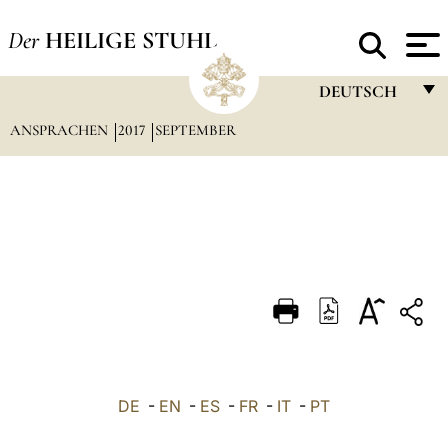
Der
HEILIGE STUHL
DEUTSCH
ANSPRACHEN
2017
SEPTEMBER
FRANÇAIS
ENGLISH
ITALIANO
PORTUGUÊS
ESPAÑOL
DEUTSCH
POLSKI
العربيّة
DE
-
EN
-
ES
-
FR
-
IT
-
PT
中文