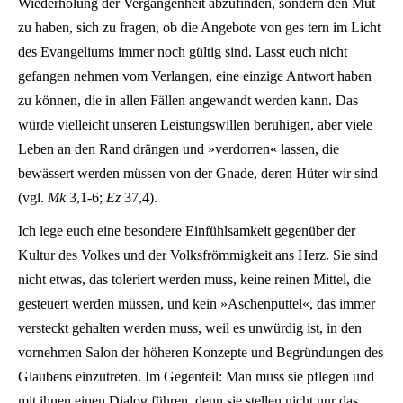
Wiederholung der Vergangenheit abzufinden, sondern den Mut
zu haben, sich zu fragen, ob die Angebote von ges tern im Licht
des Evangeliums immer noch gültig sind. Lasst euch nicht
gefangen nehmen vom Verlangen, eine einzige Antwort haben
zu können, die in allen Fällen angewandt werden kann. Das
würde vielleicht unseren Leistungswillen beruhigen, aber viele
Leben an den Rand drängen und »verdorren« lassen, die
bewässert werden müssen von der Gnade, deren Hüter wir sind
(vgl.
Mk
3,1-6;
Ez
37,4).
Ich lege euch eine besondere Einfühlsamkeit gegenüber der
Kultur des Volkes und der Volksfrömmigkeit ans Herz. Sie sind
nicht etwas, das toleriert werden muss, keine reinen Mittel, die
gesteuert werden müssen, und kein »Aschenputtel«, das immer
versteckt gehalten werden muss, weil es unwürdig ist, in den
vornehmen Salon der höheren Konzepte und Begründungen des
Glaubens einzutreten. Im Gegenteil: Man muss sie pflegen und
mit ihnen einen Dialog führen, denn sie stellen nicht nur das