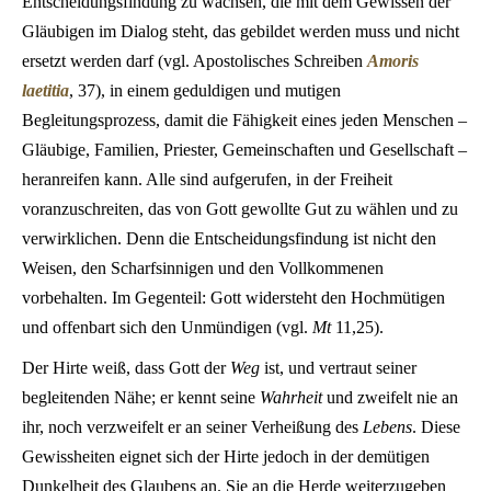
Entscheidungsfindung zu wachsen, die mit dem Gewissen der
Gläubigen im Dialog steht, das gebildet werden muss und nicht
ersetzt werden darf (vgl. Apostolisches Schreiben
Amoris
laetitia
, 37), in einem geduldigen und mutigen
Begleitungsprozess, damit die Fähigkeit eines jeden Menschen –
Gläubige, Familien, Priester, Gemeinschaften und Gesellschaft –
heranreifen kann. Alle sind aufgerufen, in der Freiheit
voranzuschreiten, das von Gott gewollte Gut zu wählen und zu
verwirklichen. Denn die Entscheidungsfindung ist nicht den
Weisen, den Scharfsinnigen und den Vollkommenen
vorbehalten. Im Gegenteil: Gott widersteht den Hochmütigen
und offenbart sich den Unmündigen (vgl.
Mt
11,25).
Der Hirte weiß, dass Gott der
Weg
ist, und vertraut seiner
begleitenden Nähe; er kennt seine
Wahrheit
und zweifelt nie an
ihr, noch verzweifelt er an seiner Verheißung des
Lebens
. Diese
Gewissheiten eignet sich der Hirte jedoch in der demütigen
Dunkelheit des Glaubens an. Sie an die Herde weiterzugeben