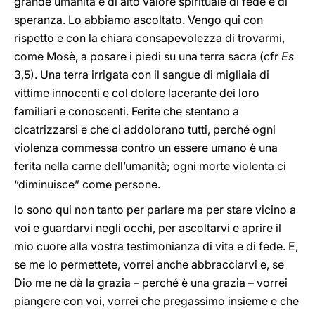
grande umanità e di alto valore spirituale di fede e di
speranza. Lo abbiamo ascoltato. Vengo qui con
rispetto e con la chiara consapevolezza di trovarmi,
come Mosè, a posare i piedi su una terra sacra (cfr
Es
3,5). Una terra irrigata con il sangue di migliaia di
vittime innocenti e col dolore lacerante dei loro
familiari e conoscenti. Ferite che stentano a
cicatrizzarsi e che ci addolorano tutti, perché ogni
violenza commessa contro un essere umano è una
ferita nella carne dell’umanità; ogni morte violenta ci
“diminuisce” come persone.
Io sono qui non tanto per parlare ma per stare vicino a
voi e guardarvi negli occhi, per ascoltarvi e aprire il
mio cuore alla vostra testimonianza di vita e di fede. E,
se me lo permettete, vorrei anche abbracciarvi e, se
Dio me ne dà la grazia – perché è una grazia – vorrei
piangere con voi, vorrei che pregassimo insieme e che