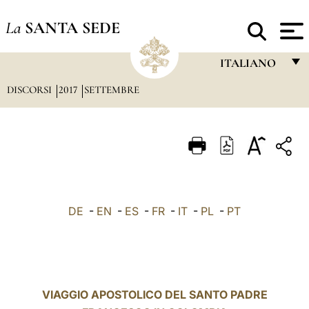
La
SANTA SEDE
ITALIANO
DISCORSI
2017
SETTEMBRE
FRANÇAIS
ENGLISH
ITALIANO
PORTUGUÊS
ESPAÑOL
DE
-
EN
-
ES
-
FR
-
IT
-
PL
-
PT
DEUTSCH
POLSKI
العربيّة
VIAGGIO APOSTOLICO DEL SANTO PADRE
中文