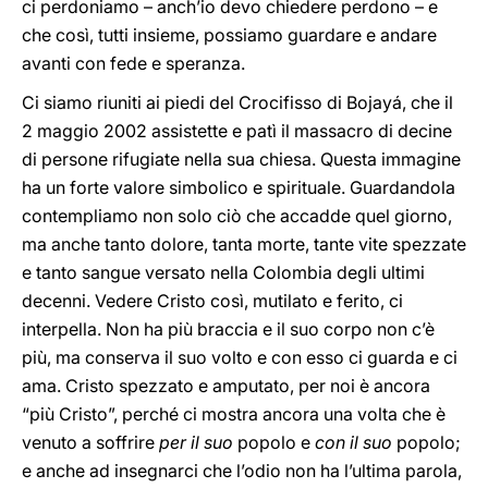
ci perdoniamo – anch’io devo chiedere perdono – e
che così, tutti insieme, possiamo guardare e andare
avanti con fede e speranza.
Ci siamo riuniti ai piedi del Crocifisso di Bojayá, che il
2 maggio 2002 assistette e patì il massacro di decine
di persone rifugiate nella sua chiesa. Questa immagine
ha un forte valore simbolico e spirituale. Guardandola
contempliamo non solo ciò che accadde quel giorno,
ma anche tanto dolore, tanta morte, tante vite spezzate
e tanto sangue versato nella Colombia degli ultimi
decenni. Vedere Cristo così, mutilato e ferito, ci
interpella. Non ha più braccia e il suo corpo non c’è
più, ma conserva il suo volto e con esso ci guarda e ci
ama. Cristo spezzato e amputato, per noi è ancora
“più Cristo”, perché ci mostra ancora una volta che è
venuto a soffrire
per il suo
popolo e
con il suo
popolo;
e anche ad insegnarci che l’odio non ha l’ultima parola,