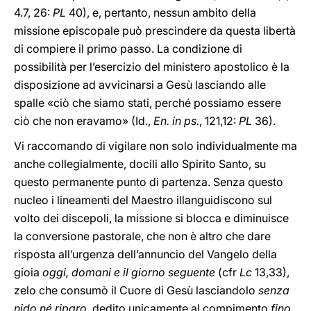
4.7, 26:
PL
40), e, pertanto, nessun ambito della
missione episcopale può prescindere da questa libertà
di compiere il primo passo. La condizione di
possibilità per l’esercizio del ministero apostolico è la
disposizione ad avvicinarsi a Gesù lasciando alle
spalle «ciò che siamo stati, perché possiamo essere
ciò che non eravamo»
(Id.,
En. in ps.
, 121,12:
PL
36).
Vi raccomando di vigilare non solo individualmente ma
anche collegialmente, docili allo Spirito Santo, su
questo permanente punto di partenza. Senza questo
nucleo i lineamenti del Maestro illanguidiscono sul
volto dei discepoli, la missione si blocca e diminuisce
la conversione pastorale, che non è altro che dare
risposta all’urgenza dell’annuncio del Vangelo della
gioia
oggi, domani e il giorno seguente
(cfr
Lc
13,33),
zelo che consumò il Cuore di Gesù lasciandolo
senza
nido né riparo
, dedito unicamente al compimento
fino