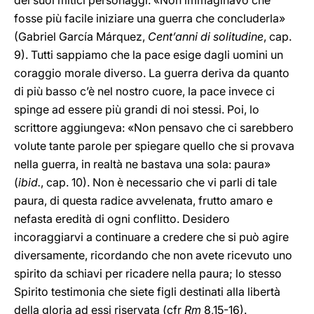
dei suoi mitici personaggi: «Non immaginavo che
fosse più facile iniziare una guerra che concluderla»
(Gabriel García Márquez,
Cent’anni di solitudine
, cap.
9). Tutti sappiamo che la pace esige dagli uomini un
coraggio morale diverso. La guerra deriva da quanto
di più basso c’è nel nostro cuore, la pace invece ci
spinge ad essere più grandi di noi stessi. Poi, lo
scrittore aggiungeva: «Non pensavo che ci sarebbero
volute tante parole per spiegare quello che si provava
nella guerra, in realtà ne bastava una sola: paura»
(
ibid.
, cap. 10). Non è necessario che vi parli di tale
paura, di questa radice avvelenata, frutto amaro e
nefasta eredità di ogni conflitto. Desidero
incoraggiarvi a continuare a credere che si può agire
diversamente, ricordando che non avete ricevuto uno
spirito da schiavi per ricadere nella paura; lo stesso
Spirito testimonia che siete figli destinati alla libertà
della gloria ad essi riservata (cfr
Rm
8,15-16).