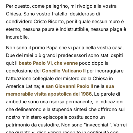
Per questo, come pellegrino, mi rivolgo alla vostra
Chiesa. Sono vostro fratello, desideroso di
condividere Cristo Risorto, per il quale nessun muro è
eterno, nessuna paura è indistruttibile, nessuna piaga è
incurabile.
Non sono il primo Papa che vi parla nella vostra casa.
Due dei miei più grandi predecessori sono stati ospiti
qui: il
beato Paolo VI
,
che venne
poco dopo la
conclusione del
Concilio Vaticano II
per incoraggiare
l’attuazione collegiale del mistero della Chiesa in
America Latina; e
san Giovanni Paolo II
nella
sua
memorabile visita apostolica del 1986
. Le parole di
ambedue sono una risorsa permanente, le indicazioni
che delinearono e la stupenda sintesi che offrirono sul
nostro ministero episcopale costituiscono un
patrimonio da custodire. Non sono “invecchiati”. Vorrei
che quanto vi dico venga recepito in continuità con