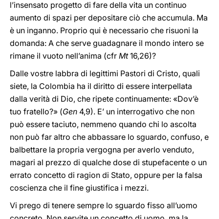
l’insensato progetto di fare della vita un continuo
aumento di spazi per depositare ciò che accumula. Ma
è un inganno. Proprio qui è necessario che risuoni la
domanda: A che serve guadagnare il mondo intero se
rimane il vuoto nell’anima (cfr
Mt
16,26)?
Dalle vostre labbra di legittimi Pastori di Cristo, quali
siete, la Colombia ha il diritto di essere interpellata
dalla verità di Dio, che ripete continuamente: «Dov’è
tuo fratello?» (
Gen
4,9). E’ un interrogativo che non
può essere taciuto, nemmeno quando chi lo ascolta
non può far altro che abbassare lo sguardo, confuso, e
balbettare la propria vergogna per averlo venduto,
magari al prezzo di qualche dose di stupefacente o un
errato concetto di ragion di Stato, oppure per la falsa
coscienza che il fine giustifica i mezzi.
Vi prego di tenere sempre lo sguardo fisso all’uomo
concreto. Non servite un concetto di uomo, ma la