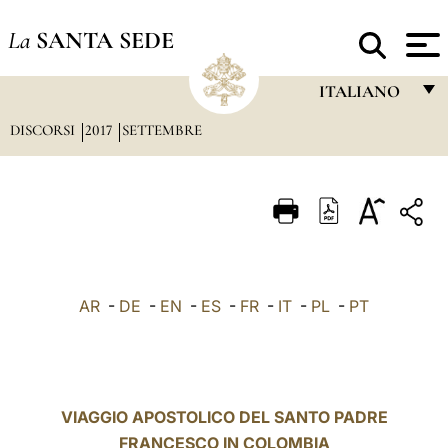
La
SANTA SEDE
ITALIANO
DISCORSI
2017
SETTEMBRE
FRANÇAIS
ENGLISH
ITALIANO
PORTUGUÊS
ESPAÑOL
AR
-
DE
-
EN
-
ES
-
FR
-
IT
-
PL
-
PT
DEUTSCH
POLSKI
العربيّة
VIAGGIO APOSTOLICO DEL SANTO PADRE
FRANCESCO IN COLOMBIA
中文