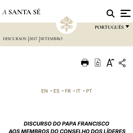
A
SANTA SÉ
PORTUGUÊS
DISCURSOS
2017
SETEMBRO
FRANÇAIS
ENGLISH
ITALIANO
PORTUGUÊS
ESPAÑOL
EN
-
ES
-
FR
-
IT
-
PT
DEUTSCH
POLSKI
العربيّة
DISCURSO DO PAPA FRANCISCO
AOS MEMBROS DO CONSELHO DOS LÍDERES
中文