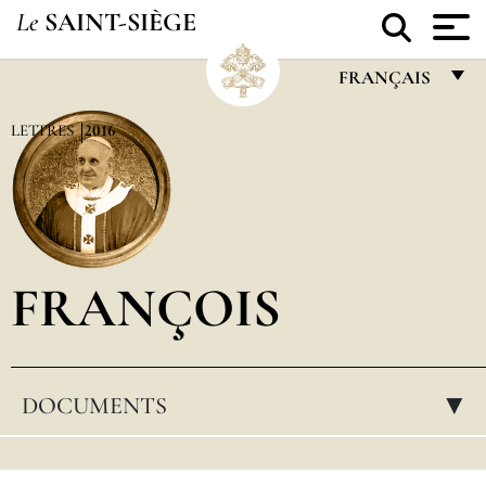
Le
SAINT-SIÈGE
FRANÇAIS
FRANÇAIS
LETTRES
2016
ENGLISH
ITALIANO
PORTUGUÊS
FRANÇOIS
ESPAÑOL
DEUTSCH
POLSKI
DOCUMENTS
▸
العربيّة
中文