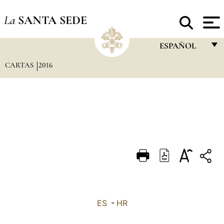
La
SANTA SEDE
ESPAÑOL
CARTAS
2016
FRANÇAIS
ENGLISH
ITALIANO
PORTUGUÊS
ESPAÑOL
DEUTSCH
POLSKI
العربيّة
ES
-
HR
中文