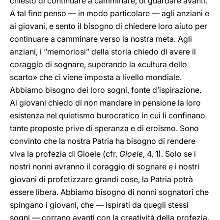
chiesto di continuare a camminare, di guardare avanti.
A tal fine penso — in modo particolare — agli anziani e
ai giovani, e sento il bisogno di chiedere loro aiuto per
continuare a camminare verso la nostra meta. Agli
anziani, i “memoriosi” della storia chiedo di avere il
coraggio di sognare, superando la «cultura dello
scarto» che ci viene imposta a livello mondiale.
Abbiamo bisogno dei loro sogni, fonte d’ispirazione.
Ai giovani chiedo di non mandare in pensione la loro
esistenza nel quietismo burocratico in cui li confinano
tante proposte prive di speranza e di eroismo. Sono
convinto che la nostra Patria ha bisogno di rendere
viva la profezia di Gioele (cfr.
Gioele
, 4, 1). Solo se i
nostri nonni avranno il coraggio di sognare e i nostri
giovani di profetizzare grandi cose, la Patria potrà
essere libera. Abbiamo bisogno di nonni sognatori che
spingano i giovani, che — ispirati da quegli stessi
sogni — corrano avanti con la creatività della profezia.