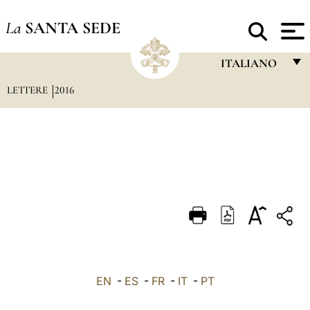
La
SANTA SEDE
ITALIANO
LETTERE
2016
FRANÇAIS
ENGLISH
ITALIANO
PORTUGUÊS
ESPAÑOL
DEUTSCH
POLSKI
العربيّة
EN
-
ES
-
FR
-
IT
-
PT
中文