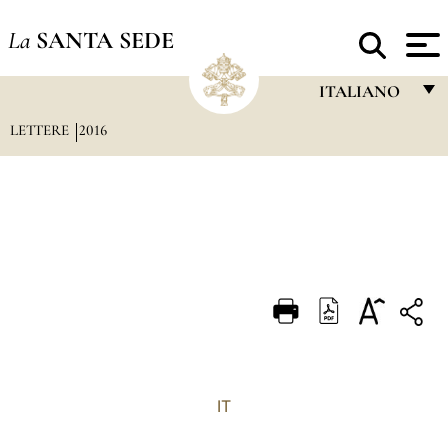
La
SANTA SEDE
ITALIANO
LETTERE
2016
FRANÇAIS
ENGLISH
ITALIANO
PORTUGUÊS
ESPAÑOL
DEUTSCH
POLSKI
العربيّة
IT
中文