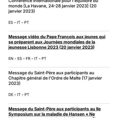
Conférénce internationale pour l'équilibre du
monde [La Havane, 24-28 janvier 2023] (20
janvier 2023)
-
-
ES
IT
PT
Message vidéo du Pape François aux jeunes qui
se préparent aux Journées mondiales de la
jeunesse Lisbonne 2023 (20 janvier 2023)
-
-
-
-
EN
ES
FR
IT
PT
Message du Saint-Père aux participants au
Chapitre général de l'Ordre de Malte (17 janvier
2023)
-
-
DE
IT
PT
Message du Saint-Père aux participants au IIe
Symposium sur la maladie de Hansen « Ne