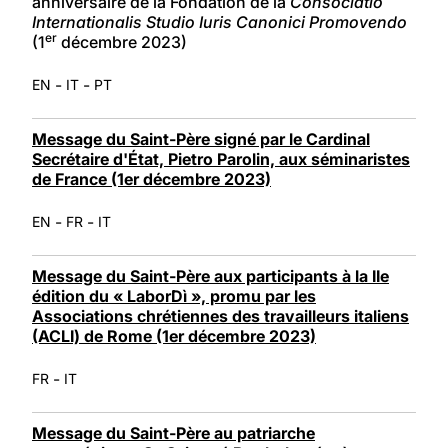
anniversaire de la Fondation de la
Consociatio
Internationalis Studio Iuris Canonici Promovendo
er
(1
décembre 2023)
-
-
EN
IT
PT
Message du Saint-Père signé par le Cardinal
Secrétaire d'État, Pietro Parolin, aux séminaristes
de France (1er décembre 2023)
-
-
EN
FR
IT
Message du Saint-Père aux participants à la IIe
édition du « LaborDì », promu par les
Associations chrétiennes des travailleurs italiens
(ACLI) de Rome (1er décembre 2023)
-
FR
IT
Message du Saint-Père au patriarche