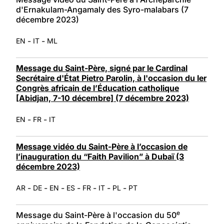
d'Ernakulam-Angamaly des Syro-malabars (7
décembre 2023)
-
-
EN
IT
ML
Message du Saint-Père, signé par le Cardinal
Secrétaire d'État Pietro Parolin, à l'occasion du Ier
Congrès africain de l’Éducation catholique
[Abidjan, 7-10 décembre] (7 décembre 2023)
-
-
EN
FR
IT
Message vidéo du Saint-Père à l’occasion de
l’inauguration du “Faith Pavilion” à Dubaï (3
décembre 2023)
-
-
-
-
-
-
-
AR
DE
EN
ES
FR
IT
PL
PT
e
Message du Saint-Père à l'occasion du 50