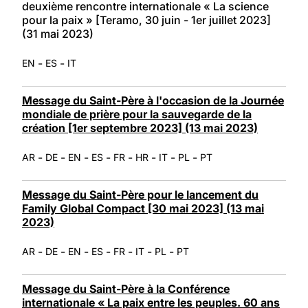
deuxième rencontre internationale « La science
pour la paix » [Teramo, 30 juin - 1er juillet 2023]
(31 mai 2023)
-
-
EN
ES
IT
Message du Saint-Père à l'occasion de la Journée
mondiale de prière pour la sauvegarde de la
création [1er septembre 2023] (13 mai 2023)
-
-
-
-
-
-
-
-
AR
DE
EN
ES
FR
HR
IT
PL
PT
Message du Saint-Père pour le lancement du
Family Global Compact [30 mai 2023] (13 mai
2023)
-
-
-
-
-
-
-
AR
DE
EN
ES
FR
IT
PL
PT
Message du Saint-Père à la Conférence
internationale « La paix entre les peuples. 60 ans