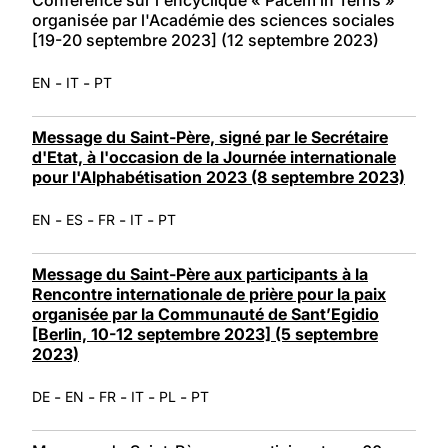
organisée par l'Académie des sciences sociales
[19-20 septembre 2023] (12 septembre 2023)
-
-
EN
IT
PT
Message du Saint-Père, signé par le Secrétaire
d'Etat, à l'occasion de la Journée internationale
pour l'Alphabétisation 2023 (8 septembre 2023)
-
-
-
-
EN
ES
FR
IT
PT
Message du Saint-Père aux participants à la
Rencontre internationale de prière pour la paix
organisée par la Communauté de Sant’Egidio
[Berlin, 10-12 septembre 2023] (5 septembre
2023)
-
-
-
-
-
DE
EN
FR
IT
PL
PT