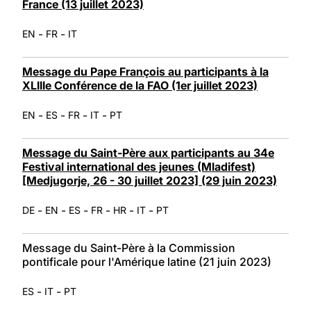
France (13 juillet 2023)
-
-
EN
FR
IT
Message du Pape François au participants à la
XLIIIe Conférence de la FAO (1er juillet 2023)
-
-
-
-
EN
ES
FR
IT
PT
Message du Saint-Père aux participants au 34e
Festival international des jeunes (Mladifest)
[Medjugorje, 26 - 30 juillet 2023] (29 juin 2023)
-
-
-
-
-
-
DE
EN
ES
FR
HR
IT
PT
Message du Saint-Père à la Commission
pontificale pour l'Amérique latine (21 juin 2023)
-
-
ES
IT
PT