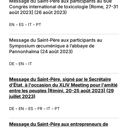
Message du Saint-Père aux participants au 60e
Congrès international de toxicologie [Rome, 27-31
août 2023] (26 août 2023)
-
-
-
EN
ES
IT
PT
Message du Saint-Père aux participants au
Symposium œcuménique à l’abbaye de
Pannonhalma (24 août 2023)
-
-
DE
EN
IT
Message du Saint-Père, signé par le Secrétaire
d'État, à l'occasion du XLIV Meeting pour l'amitié
entre les peuples [Rimini, 20-25 août 2023] (29
juillet 2023)
-
-
-
-
-
DE
EN
ES
FR
IT
PT
Message du Saint-Père aux entrepreneurs de