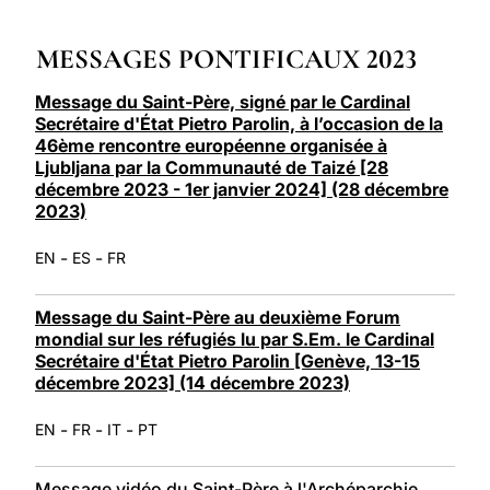
LATINE
MESSAGES PONTIFICAUX 2023
Message du Saint-Père, signé par le Cardinal
Secrétaire d'État Pietro Parolin, à l’occasion de la
46ème rencontre européenne organisée à
Ljubljana par la Communauté de Taizé [28
décembre 2023 - 1er janvier 2024] (28 décembre
2023)
-
-
EN
ES
FR
Message du Saint-Père au deuxième Forum
mondial sur les réfugiés lu par S.Em. le Cardinal
Secrétaire d'État Pietro Parolin [Genève, 13-15
décembre 2023] (14 décembre 2023)
-
-
-
EN
FR
IT
PT
Message vidéo du Saint-Père à l'Archéparchie