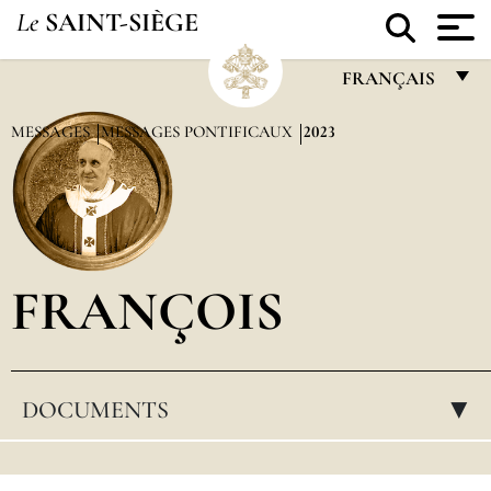
Le
SAINT-SIÈGE
FRANÇAIS
FRANÇAIS
MESSAGES
MESSAGES PONTIFICAUX
2023
ENGLISH
ITALIANO
PORTUGUÊS
FRANÇOIS
ESPAÑOL
DEUTSCH
POLSKI
DOCUMENTS
▸
العربيّة
中文