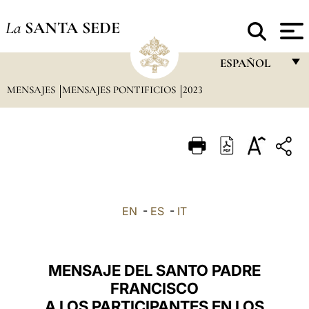
La
SANTA SEDE
ESPAÑOL
MENSAJES
MENSAJES PONTIFICIOS
2023
FRANÇAIS
ENGLISH
ITALIANO
PORTUGUÊS
ESPAÑOL
EN
-
ES
-
IT
DEUTSCH
POLSKI
MENSAJE DEL SANTO PADRE
العربيّة
FRANCISCO
A LOS PARTICIPANTES EN LOS
中文