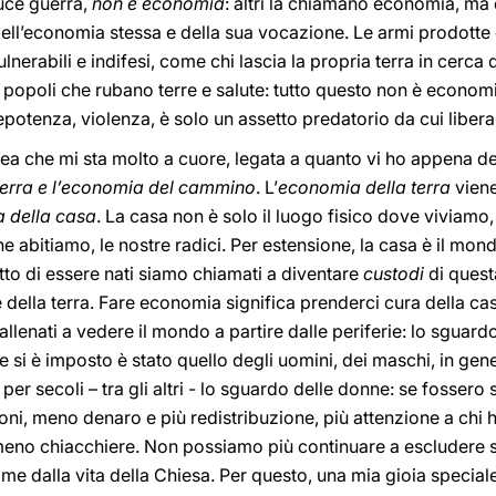
uce guerra,
non è economia
: altri la chiamano economia, ma 
ell’economia stessa e della sua vocazione. Le armi prodotte e
 vulnerabili e indifesi, come chi lascia la propria terra in cerca
i popoli che rubano terre e salute: tutto questo non è econom
epotenza, violenza, è solo un assetto predatorio da cui libera
a che mi sta molto a cuore, legata a quanto vi ho appena dett
terra e l’economia del cammino
. L’
economia della terra
viene
a della casa
. La casa non è solo il luogo fisico dove viviamo,
che abitiamo, le nostre radici. Per estensione, la casa è il mon
 fatto di essere nati siamo chiamati a diventare
custodi
di quest
nte della terra. Fare economia significa prenderci cura della 
lenati a vedere il mondo a partire dalle periferie: lo sguardo 
e si è imposto è stato quello degli uomini, dei maschi, in gen
r secoli – tra gli altri - lo sguardo delle donne: se fossero s
ni, meno denaro e più redistribuzione, più attenzione a chi ha
eno chiacchiere. Non possiamo più continuare a escludere sg
me dalla vita della Chiesa. Per questo, una mia gioia specia