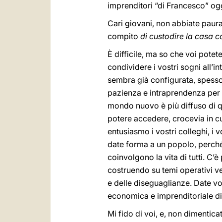
imprenditori “di Francesco” og
Cari giovani, non abbiate paura d
compito
di custodire la casa 
È difficile, ma so che voi potet
condividere i vostri sogni all’in
sembra già configurata, spess
pazienza e intraprendenza per la
mondo nuovo è più diffuso di qu
potere accedere, crocevia in cu
entusiasmo i vostri colleghi, i v
date forma a un popolo, perché
coinvolgono la vita di tutti. C’
costruendo su temi operativi ver
e delle diseguaglianze. Date volt
economica e imprenditoriale di
Mi fido di voi, e, non dimentica