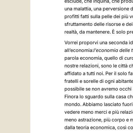
esclude, che inquina, che prod
una malattia, una perversione d
profitti fatti sulla pelle dei più
sfruttamento delle risorse e de
realtà, da mantenere. È solo pr
Vorrei proporvi una seconda ide
all’economia:
l’economia delle 
parola economia, quello di
cur
nostre relazioni, sono le città 
affidato a tutti noi. Per il solo
fratelli e sorelle di ogni abita
possibile se non avremo occhi al
Finora lo sguardo sulla casa ch
mondo. Abbiamo lasciato fuori pe
vedere meno merci e più relazio
meno astrazione, più corpo e m
dalla teoria economica, così co