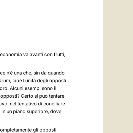
العربيّة
中文
LATINE
’economia va avanti con frutti,
e ce n’è una che, sin da quando
torum
, cioè l’unità degli opposti.
loro. Alcuni esempi sono il
ti opposti? Certo si può tentare
vo, nel tentativo di conciliare
li in un piano superiore, dove
 completamente gli opposti.