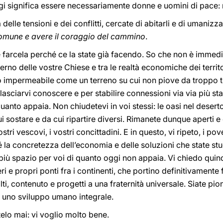
gi significa essere necessariamente donne e uomini di pace: 
elle tensioni e dei conflitti, cercate di abitarli e di umanizzarl
comune e avere il coraggio del cammino
.
e farcela perché ce la state già facendo. So che non è immediat
terno delle vostre Chiese e tra le realtà economiche dei territo
o impermeabile come un terreno su cui non piove da troppo
sciarvi conoscere e per stabilire connessioni via via più stab
anto appaia. Non chiudetevi in voi stessi: le oasi nel desert
i sostare e da cui ripartire diversi. Rimanete dunque aperti
ostri vescovi, i vostri concittadini. E in questo, vi ripeto, i p
 la concretezza dell’economia e delle soluzioni che state s
è più spazio per voi di quanto oggi non appaia. Vi chiedo quind
i e propri ponti fra i continenti, che portino definitivamente f
i, contenuto e progetti a una fraternità universale. Siate pioni
 uno sviluppo umano integrale.
telo mai: vi voglio molto bene.