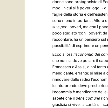
donne sono protagoniste di Eco
modi in cui si è poveri oggi - gl
faglie della storia e dell'esist
sono meno importanti. Allora d
su
e
per
i poveri, ma
con
i pove
poco studiato ‘con i poveri’: d
raccontare, ha un pensiero sul m
possibilità di esprimere un pens
Ecco allora
l’economia del ca
che non sa dove posare il capo’ 
Francesco d’Assisi, a noi tanto
mendicante, errante: si mise a 
rinnovare dalle radici l’economi
lo intraprende deve presto rico
l’economia è mendicante delle al
sapete che il
bene comune
rich
giustizia si vive, la carità si i