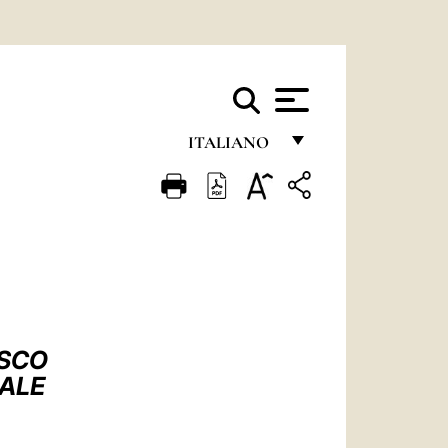
ITALIANO
FRANÇAIS
ENGLISH
ITALIANO
PORTUGUÊS
ESPAÑOL
ESCO
DEUTSCH
UALE
POLSKI