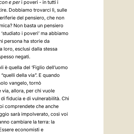
con e per
i poveri - in tutti i
tire. Dobbiamo trovarci lì, sulle
periferie del pensiero, che non
omica? Non basta un pensiero
 ‘studiato i poveri’ ma abbiamo
ni persona ha storie da
 loro, esclusi dalla stessa
 spesso negati.
i è quella del ‘Figlio dell’uomo
 “quelli della via”. E quando
solo vangelo, tornò
ia, allora, per chi vuole
i fiducia e di vulnerabilità. Chi
, voi comprendete che anche
aggio sarà impolverato, così voi
nno cambiare la terra: la
. Essere economisti e