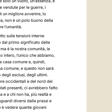
è solo un vuoto, un’assenza, è
 vendute per le guerre, i
 di un migliore avvenire, lo
ia, non è un polo buono della
re l’umanità.
o sulle tensioni interne
 dal primo significato della
 ma è la nostra comunità, le
do intero, l’unico che abbiamo,
a casa comune e, quindi,
casa comune, e questo non sarà
degli esclusi, degli ultimi.
ere occidentali e del nord del
tati presenti, ci avrebbero fatto
 e a chi non ha, più realtà e
uardi diversi dalla prassi e
le è vedere quante giovani