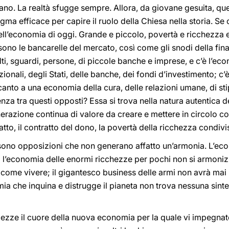
o. La realtà sfugge sempre. Allora, da giovane gesuita, ques
a efficace per capire il ruolo della Chiesa nella storia. Se c
l’economia di oggi. Grande e piccolo, povertà e ricchezza e t
no le bancarelle del mercato, così come gli snodi della fina
lti, sguardi, persone, di piccole banche e imprese, e c’è l’e
ionali, degli Stati, delle banche, dei fondi d’investimento; c
ccanto a una economia della cura, delle relazioni umane, di st
nza tra questi opposti? Essa si trova nella natura autentica 
razione continua di valore da creare e mettere in circolo con 
ratto, il contratto del dono, la povertà della ricchezza condivi
i sono opposizioni che non generano affatto un’armonia. L’e
 l’economia delle enormi ricchezze per pochi non si armonizz
 come vivere; il gigantesco business delle armi non avrà mai
ia che inquina e distrugge il pianeta non trova nessuna sintes
ezze il cuore della nuova economia per la quale vi impegnat