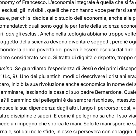
nomy of Francesco. L’economia integrale è quella che si fa
i esclusi, gli invisibili, quelli che non hanno voce per farsi sen
enza e, per chi si dedica allo studio dell'economia, anche alle 
omandatevi: quali sono oggi le periferie della scienza econ
ri,
con
gli esclusi. Anche nella teologia abbiamo troppe volte
a oggetto della scienza devono diventare soggetti, perché og
ondo: la prima povertà dei poveri è essere esclusi dal dire la
iero considerato serio. Si tratta di dignità e rispetto, troppo
mmino
. Se guardiamo l’esperienza di Gesù e dei primi discepol
(Lc, 9). Uno dei più antichi modi di descrivere i cristiani era:
 caro, iniziò la sua rivoluzione anche economica in nome del 
camminare, lasciando la casa di suo padre Bernardone. Quale v
a? Il cammino dei pellegrini è da sempre rischioso, intessuto d
nosce la sua dipendenza dagli altri, lungo il percorso: così
tre discipline e saperi. E come il pellegrino sa che il suo vi
iede un impegno che sporca le mani. Solo le mani sporche sa
ncarna e, solidali nelle sfide, in esse si persevera con coraggio