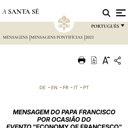
A
SANTA SÉ
PORTUGUÊS
MENSAGENS
MENSAGENS PONTIFÍCIAS
2023
FRANÇAIS
ENGLISH
ITALIANO
PORTUGUÊS
ESPAÑOL
DE
-
EN
-
FR
-
IT
-
PT
DEUTSCH
POLSKI
MENSAGEM DO PAPA FRANCISCO
العربيّة
POR OCASIÃO DO
EVENTO
"ECONOMY OF FRANCESCO"
中文