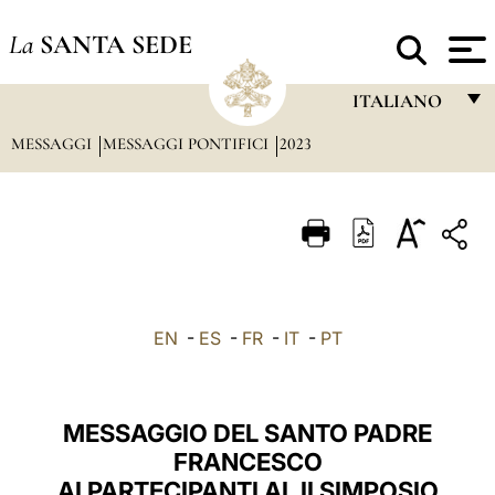
La
SANTA SEDE
ITALIANO
MESSAGGI
MESSAGGI PONTIFICI
2023
FRANÇAIS
ENGLISH
ITALIANO
PORTUGUÊS
ESPAÑOL
EN
-
ES
-
FR
-
IT
-
PT
DEUTSCH
POLSKI
MESSAGGIO DEL SANTO PADRE
العربيّة
FRANCESCO
AI PARTECIPANTI AL II SIMPOSIO
中文