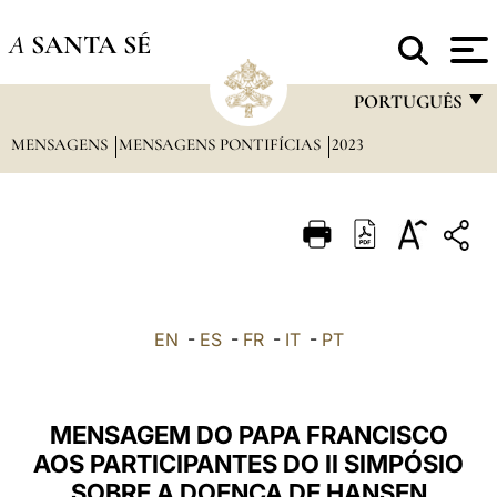
A
SANTA SÉ
PORTUGUÊS
MENSAGENS
MENSAGENS PONTIFÍCIAS
2023
FRANÇAIS
ENGLISH
ITALIANO
PORTUGUÊS
ESPAÑOL
EN
-
ES
-
FR
-
IT
-
PT
DEUTSCH
POLSKI
MENSAGEM DO PAPA FRANCISCO
العربيّة
AOS PARTICIPANTES DO II SIMPÓSIO
SOBRE A DOENÇA DE HANSEN
中文