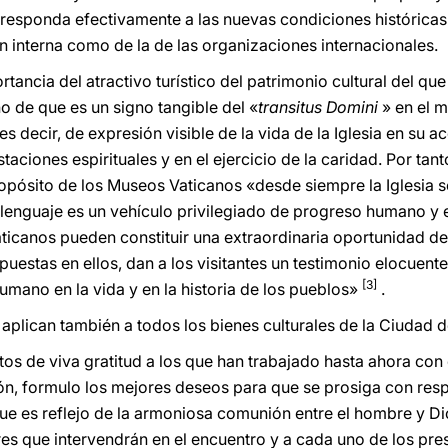
responda efectivamente a las nuevas condiciones históricas 
ón interna como de la de las organizaciones internacionales.
tancia del atractivo turístico del patrimonio cultural del qu
o de que es un signo tangible del «
transitus Domini
» en el 
 es decir, de expresión visible de la vida de la Iglesia en su a
estaciones espirituales y en el ejercicio de la caridad. Por t
opósito de los Museos Vaticanos «desde siempre la Iglesia 
lenguaje es un vehículo privilegiado de progreso humano y espi
ticanos pueden constituir una extraordinaria oportunidad d
puestas en ellos, dan a los visitantes un testimonio elocuente
[3]
 humano en la vida y en la historia de los pueblos»
.
 aplican también a todos los bienes culturales de la Ciudad d
tos de viva gratitud a los que han trabajado hasta ahora con
ón, formulo los mejores deseos para que se prosiga con res
ue es reflejo de la armoniosa comunión entre el hombre y Dio
res que intervendrán en el encuentro y a cada uno de los pre