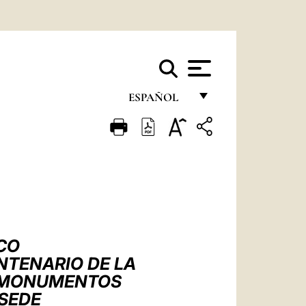
ESPAÑOL
FRANÇAIS
ENGLISH
ITALIANO
PORTUGUÊS
ESPAÑOL
CO
DEUTSCH
NTENARIO DE LA
S MONUMENTOS
POLSKI
 SEDE