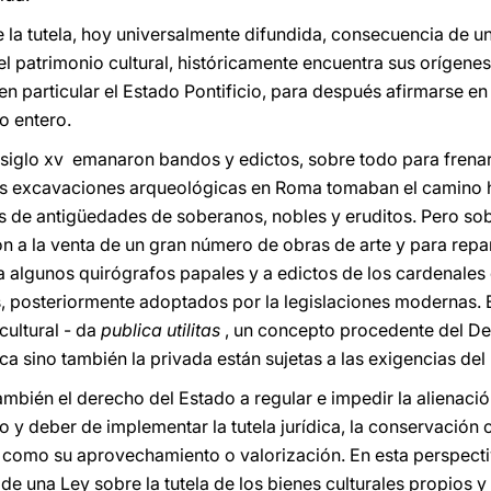
e la tutela, hoy universalmente difundida, consecuencia de 
l patrimonio cultural, históricamente encuentra sus orígenes
, en particular el Estado Pontificio, para después afirmarse en
o entero.
siglo xv emanaron bandos y edictos, sobre todo para frenar 
las excavaciones arqueológicas en Roma tomaban el camino h
s de antigüedades de soberanos, nobles y eruditos. Pero sobr
ón a la venta de un gran número de obras de arte y para repa
a algunos quirógrafos papales y a edictos de los cardenale
s, posteriormente adoptados por la legislaciones modernas. E
cultural - da
publica utilitas
, un concepto procedente del D
ca sino también la privada están sujetas a las exigencias de
también el derecho del Estado a regular e impedir la alienaci
 y deber de implementar la tutela jurídica, la conservación c
sí como su aprovechamiento o valorización. En esta perspecti
de una Ley sobre la tutela de los bienes culturales propios 