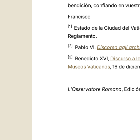
bendición, confiando en vuestr
Francisco
[1]
Estado de la Ciudad del Vatic
Reglamento.
[2]
Pablo VI,
Discorso agli archi
[3]
Benedicto XVI,
Discurso a l
Museos Vaticanos
, 16 de dici
_________________________________
L'Osservatore Romano
, Edici