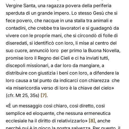
Vergine Santa, una ragazza povera della periferia
sperduta di un grande impero. Lo stesso Gesù che si
fece povero, che nacque in una stalla tra animali e
contadini, che crebbe tra lavoratori e si guadagnò da
vivere con le proprie mani, che si circondò di folle di
diseredati, si identificò con loro, li mise al centro del
suo cuore, annunciò loro per primo la Buona Novella,
promise loro il Regno dei Cieli e ci ha inviati tutti,
discepoli missionari, a dar loro da mangiare, a
distribuire con giustizia i beni con loro, a difendere la
loro causa a tal punto da indicarci con chiarezza che
«la misericordia verso di loro è la chiave del cielo»
(cfr. Mt 25, 35s)
[7]
.
«È un messaggio così chiaro, così diretto, così
semplice ed eloquente, che nessuna ermeneutica
ecclesiale ha il diritto di relativizzarlo»
[8]
, anche
perché qui è in gioco la nostra salvezza. Per questo, il