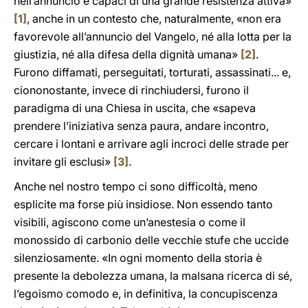
nell’annuncio e capaci di una grande resistenza attiva»
[1]
, anche in un contesto che, naturalmente, «non era
favorevole all’annuncio del Vangelo, né alla lotta per la
giustizia, né alla difesa della dignità umana»
[2]
.
Furono diffamati, perseguitati, torturati, assassinati... e,
ciononostante, invece di rinchiudersi, furono il
paradigma di una Chiesa in uscita, che «sapeva
prendere l’iniziativa senza paura, andare incontro,
cercare i lontani e arrivare agli incroci delle strade per
invitare gli esclusi»
[3]
.
Anche nel nostro tempo ci sono difficoltà, meno
esplicite ma forse più insidiose. Non essendo tanto
visibili, agiscono come un’anestesia o come il
monossido di carbonio delle vecchie stufe che uccide
silenziosamente. «In ogni momento della storia è
presente la debolezza umana, la malsana ricerca di sé,
l’egoismo comodo e, in definitiva, la concupiscenza