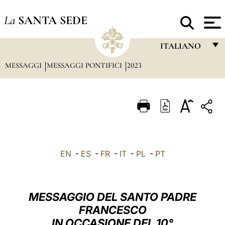
La
SANTA SEDE
ITALIANO
MESSAGGI
MESSAGGI PONTIFICI
2023
FRANÇAIS
ENGLISH
ITALIANO
PORTUGUÊS
ESPAÑOL
EN
-
ES
-
FR
-
IT
-
PL
-
PT
DEUTSCH
POLSKI
MESSAGGIO DEL SANTO PADRE
العربيّة
FRANCESCO
IN OCCASIONE DEL 10°
中文