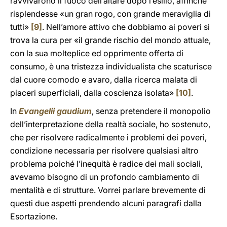
ravvivarono il fuoco dell’altare dopo l’esilio, affinché
risplendesse «un gran rogo, con grande meraviglia di
tutti»
[9]
. Nell’amore attivo che dobbiamo ai poveri si
trova la cura per «il grande rischio del mondo attuale,
con la sua molteplice ed opprimente offerta di
consumo, è una tristezza individualista che scaturisce
dal cuore comodo e avaro, dalla ricerca malata di
piaceri superficiali, dalla coscienza isolata»
[10]
.
In
Evangelii gaudium
, senza pretendere il monopolio
dell’interpretazione della realtà sociale, ho sostenuto,
che per risolvere radicalmente i problemi dei poveri,
condizione necessaria per risolvere qualsiasi altro
problema poiché l’inequità è radice dei mali sociali,
avevamo bisogno di un profondo cambiamento di
mentalità e di strutture. Vorrei parlare brevemente di
questi due aspetti prendendo alcuni paragrafi dalla
Esortazione.