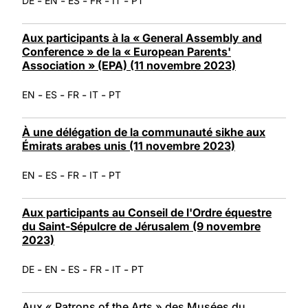
-
-
-
-
-
DE
EN
ES
FR
IT
PT
Aux participants à la « General Assembly and
Conference » de la « European Parents'
Association » (EPA) (11 novembre 2023)
-
-
-
-
EN
ES
FR
IT
PT
À une délégation de la communauté sikhe aux
Émirats arabes unis (11 novembre 2023)
-
-
-
-
EN
ES
FR
IT
PT
Aux participants au Conseil de l'Ordre équestre
du Saint-Sépulcre de Jérusalem (9 novembre
2023)
-
-
-
-
-
DE
EN
ES
FR
IT
PT
Aux « Patrons of the Arts » des Musées du