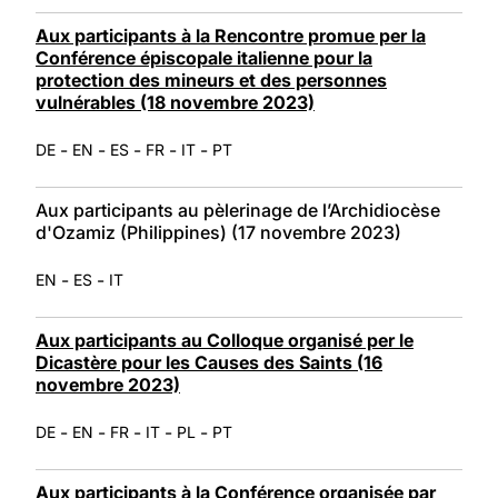
Aux participants à la Rencontre promue per la
Conférence épiscopale italienne pour la
protection des mineurs et des personnes
vulnérables (18 novembre 2023)
-
-
-
-
-
DE
EN
ES
FR
IT
PT
Aux participants au pèlerinage de l’Archidiocèse
d'Ozamiz (Philippines) (17 novembre 2023)
-
-
EN
ES
IT
Aux participants au Colloque organisé per le
Dicastère pour les Causes des Saints (16
novembre 2023)
-
-
-
-
-
DE
EN
FR
IT
PL
PT
Aux participants à la Conférence organisée par