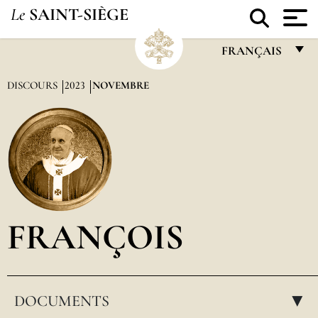
Le
SAINT-SIÈGE
FRANÇAIS
FRANÇAIS
DISCOURS
2023
NOVEMBRE
ENGLISH
ITALIANO
PORTUGUÊS
ESPAÑOL
DEUTSCH
FRANÇOIS
POLSKI
العربيّة
DOCUMENTS
中文
▸