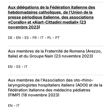
Aux délégations de la Fédération italienne des
hebdomadaires catholiques, de l'Union de la
presse périodique italienne, des associations
«Corallo» et «Aiart-Cittadini mediali» (23
novembre 2023)
-
-
-
-
-
-
DE
EN
ES
FR
IT
PL
PT
Aux membres de la Fraternité de Romena (Arezzo,
Italie) et du Groupe Nain (23 novembre 2023)
-
-
EN
ES
IT
Aux membres de l'Association des oto-rhino-
laryngologistes hospitaliers italiens (AOOI) et de la
Fédération italienne des médecins pédiatres
(FIMP) (18 novembre 2023)
-
EN
IT