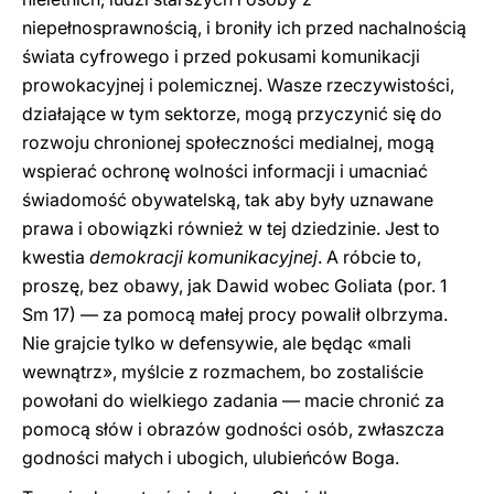
niepełnosprawnością, i broniły ich przed nachalnością
świata cyfrowego i przed pokusami komunikacji
prowokacyjnej i polemicznej. Wasze rzeczywistości,
działające w tym sektorze, mogą przyczynić się do
rozwoju chronionej społeczności medialnej, mogą
wspierać ochronę wolności informacji i umacniać
świadomość obywatelską, tak aby były uznawane
prawa i obowiązki również w tej dziedzinie. Jest to
kwestia
demokracji
komunikacyjnej
. A róbcie to,
proszę, bez obawy, jak Dawid wobec Goliata (por. 1
Sm 17) — za pomocą małej procy powalił olbrzyma.
Nie grajcie tylko w defensywie, ale będąc «mali
wewnątrz», myślcie z rozmachem, bo zostaliście
powołani do wielkiego zadania — macie chronić za
pomocą słów i obrazów godności osób, zwłaszcza
godności małych i ubogich, ulubieńców Boga.