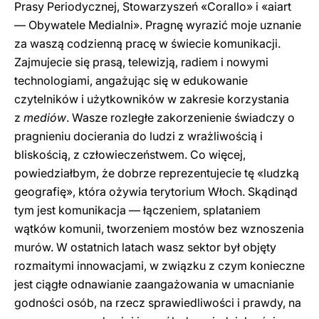
Prasy Periodycznej, Stowarzyszeń «Corallo» i «aiart
— Obywatele Medialni». Pragnę wyrazić moje uznanie
za waszą codzienną pracę w świecie komunikacji.
Zajmujecie się prasą, telewizją, radiem i nowymi
technologiami, angażując się w edukowanie
czytelników i użytkowników w zakresie korzystania
z
mediów
. Wasze rozległe zakorzenienie świadczy o
pragnieniu docierania do ludzi z wrażliwością i
bliskością, z człowieczeństwem. Co więcej,
powiedziałbym, że dobrze reprezentujecie tę «ludzką
geografię», która ożywia terytorium Włoch. Skądinąd
tym jest komunikacja — łączeniem, splataniem
wątków komunii, tworzeniem mostów bez wznoszenia
murów. W ostatnich latach wasz sektor był objęty
rozmaitymi innowacjami, w związku z czym konieczne
jest ciągłe odnawianie zaangażowania w umacnianie
godności osób, na rzecz sprawiedliwości i prawdy, na