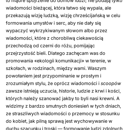
to mądre spojrzenie do domów ludzi; nie podają tylko
wiadomości bieżącej, która łatwo się wypala, ale
przekazują wizję ludzką, wizję chrześcijańską w celu
formowania umysłów i serc, aby nie dały się
wypaczyć wykrzykiwanym słowom albo przez
wiadomości, które z chorobliwą ciekawością
przechodzą od czerni do różu, pomijając
przejrzystość bieli. Dlatego zachęcam was do
promowania «ekologii komunikacji» w terenie, w
szkołach, w rodzinach, między wami. Waszym
powołaniem jest przypominanie w prostym i
zrozumiałym stylu, że oprócz wiadomości i
scoopów
zawsze istnieją uczucia, historie, ludzie z krwi i kości,
których należy szanować jakby to byli nasi krewni. A
widzimy z bardzo smutnych doniesień w tych dniach,
ze straszliwych wiadomości o przemocy w stosunku
do kobiet, jak pilną sprawą jest wychowywanie w
duchu szacunku i troski — formowanie ludzi zdolnych