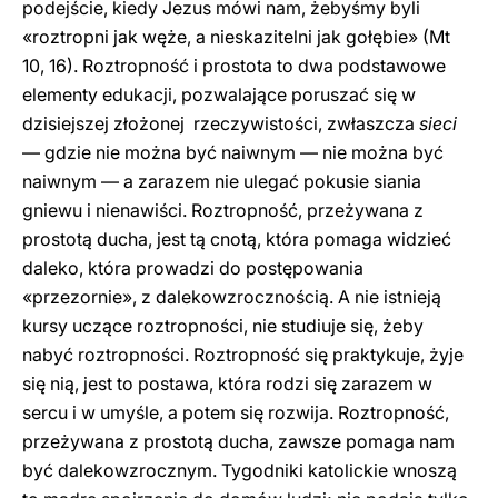
podejście, kiedy Jezus mówi nam, żebyśmy byli
«roztropni jak węże, a nieskazitelni jak gołębie» (Mt
10, 16). Roztropność i prostota to dwa podstawowe
elementy edukacji, pozwalające poruszać się w
dzisiejszej złożonej rzeczywistości, zwłaszcza
sieci
— gdzie nie można być naiwnym — nie można być
naiwnym — a zarazem nie ulegać pokusie siania
gniewu i nienawiści. Roztropność, przeżywana z
prostotą ducha, jest tą cnotą, która pomaga widzieć
daleko, która prowadzi do postępowania
«przezornie», z dalekowzrocznością. A nie istnieją
kursy uczące roztropności, nie studiuje się, żeby
nabyć roztropności. Roztropność się praktykuje, żyje
się nią, jest to postawa, która rodzi się zarazem w
sercu i w umyśle, a potem się rozwija. Roztropność,
przeżywana z prostotą ducha, zawsze pomaga nam
być dalekowzrocznym. Tygodniki katolickie wnoszą