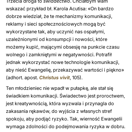
Trzecia droga to
świadectwo
. Chciałbym wam
wskazać przykład bł. Karola Acutisa: «On bardzo
dobrze wiedział, że te mechanizmy komunikacji,
reklamy i sieci społecznościowych mogą być
wykorzystane tak, aby uczynić nas ospałymi,
uzależnionymi od konsumpcji i nowości, które
możemy kupić, mającymi obsesję na punkcie czasu
wolnego i zamkniętymi w negatywności. Potrafił
jednak wykorzystać nowe technologie komunikacji,
aby nieść Ewangelię, przekazywać wartości i piękno»
(adhort. apost.
Christus vivit
, 105).
Ten młodzieniec nie wpadł w pułapkę, ale stał się
świadkiem komunikacji. Świadectwo jest proroctwem,
jest kreatywnością, która wyzwala i przynagla do
zakasania rękawów, do wyjścia z własnych stref
spokoju, aby podjąć ryzyko. Tak, wierność Ewangelii
wymaga zdolności do podejmowania ryzyka w dobru.