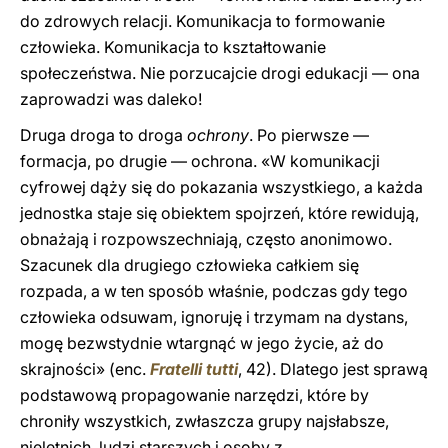
do zdrowych relacji. Komunikacja to formowanie
człowieka. Komunikacja to kształtowanie
społeczeństwa. Nie porzucajcie drogi edukacji — ona
zaprowadzi was daleko!
Druga droga to droga
ochrony
. Po pierwsze —
formacja, po drugie — ochrona. «W komunikacji
cyfrowej dąży się do pokazania wszystkiego, a każda
jednostka staje się obiektem spojrzeń, które rewidują,
obnażają i rozpowszechniają, często anonimowo.
Szacunek dla drugiego człowieka całkiem się
rozpada, a w ten sposób właśnie, podczas gdy tego
człowieka odsuwam, ignoruję i trzymam na dystans,
mogę bezwstydnie wtargnąć w jego życie, aż do
skrajności» (enc.
Fratelli tutti
, 42). Dlatego jest sprawą
podstawową propagowanie narzędzi, które by
chroniły wszystkich, zwłaszcza grupy najsłabsze,
nieletnich, ludzi starszych i osoby z