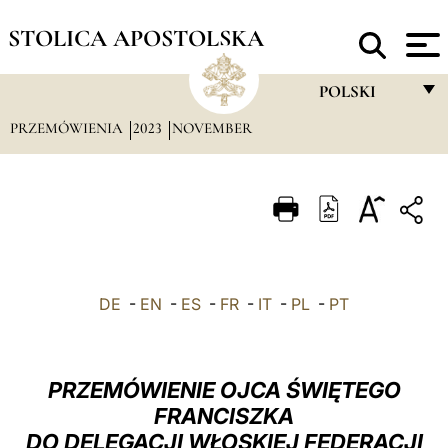
STOLICA APOSTOLSKA
POLSKI
PRZEMÓWIENIA
2023
NOVEMBER
FRANÇAIS
ENGLISH
ITALIANO
PORTUGUÊS
ESPAÑOL
DE
-
EN
-
ES
-
FR
-
IT
-
PL
-
PT
DEUTSCH
POLSKI
PRZEMÓWIENIE OJCA ŚWIĘTEGO
العربيّة
FRANCISZKA
DO DELEGACJI WŁOSKIEJ FEDERACJI
中文