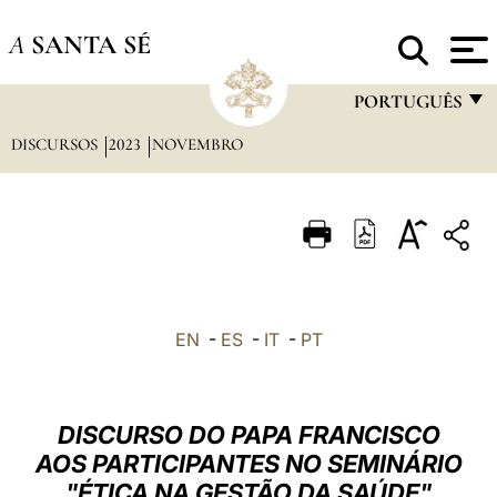
A
SANTA SÉ
PORTUGUÊS
DISCURSOS
2023
NOVEMBRO
FRANÇAIS
ENGLISH
ITALIANO
PORTUGUÊS
ESPAÑOL
EN
-
ES
-
IT
-
PT
DEUTSCH
POLSKI
DISCURSO DO PAPA FRANCISCO
العربيّة
AOS PARTICIPANTES NO SEMINÁRIO
"ÉTICA NA GESTÃO DA SAÚDE"
中文