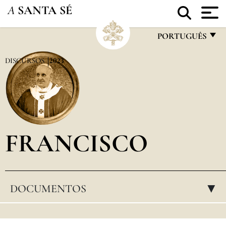
A
SANTA SÉ
PORTUGUÊS
FRANÇAIS
DISCURSOS
2023
ENGLISH
ITALIANO
PORTUGUÊS
FRANCISCO
ESPAÑOL
DEUTSCH
POLSKI
DOCUMENTOS
▸
العربيّة
中文