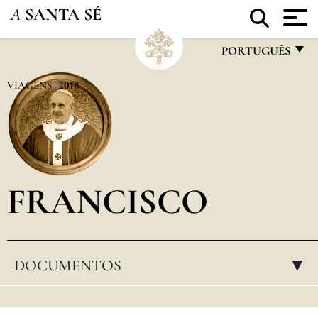
A
SANTA SÉ
PORTUGUÊS
FRANÇAIS
VIAGENS
2018
ENGLISH
ITALIANO
PORTUGUÊS
FRANCISCO
ESPAÑOL
DEUTSCH
POLSKI
DOCUMENTOS
▸
العربيّة
中文