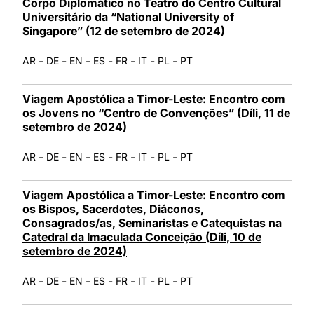
Corpo Diplomático no Teatro do Centro Cultural
Universitário da “National University of
Singapore” (12 de setembro de 2024)
-
-
-
-
-
-
-
AR
DE
EN
ES
FR
IT
PL
PT
Viagem Apostólica a Timor-Leste: Encontro com
os Jovens no “Centro de Convenções” (Díli, 11 de
setembro de 2024)
-
-
-
-
-
-
-
AR
DE
EN
ES
FR
IT
PL
PT
Viagem Apostólica a Timor-Leste: Encontro com
os Bispos, Sacerdotes, Diáconos,
Consagrados/as, Seminaristas e Catequistas na
Catedral da Imaculada Conceição (Díli, 10 de
setembro de 2024)
-
-
-
-
-
-
-
AR
DE
EN
ES
FR
IT
PL
PT