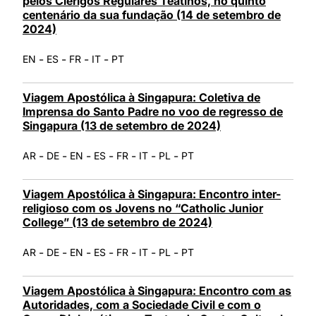
pelos Clérigos Regulares Teatinos, no quinto
centenário da sua fundação (14 de setembro de
2024)
-
-
-
-
EN
ES
FR
IT
PT
Viagem Apostólica à Singapura: Coletiva de
Imprensa do Santo Padre no voo de regresso de
Singapura (13 de setembro de 2024)
-
-
-
-
-
-
-
AR
DE
EN
ES
FR
IT
PL
PT
Viagem Apostólica à Singapura: Encontro inter-
religioso com os Jovens no “Catholic Junior
College” (13 de setembro de 2024)
-
-
-
-
-
-
-
AR
DE
EN
ES
FR
IT
PL
PT
Viagem Apostólica à Singapura: Encontro com as
Autoridades, com a Sociedade Civil e com o