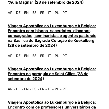
“Aula Magna” (28 de setembro de 2024)
-
-
-
-
-
-
-
AR
DE
EN
ES
FR
IT
PL
PT
Viagem Apostólica ao Luxemburgo e à Bélgica:
Encontro com bispos, sacerdotes, diáconos,
consagrados, seminaristas e agentes pastorais
na Basílica do Sagrado Coração de Koekelberg
(28 de setembro de 2024)
-
-
-
-
-
-
-
AR
DE
EN
ES
FR
IT
PL
PT
Viagem Apostólica ao Luxemburgo e à Bélgica:
Encontro na paróquia de Saint Gilles (28 de
setembro de 2024)
-
-
-
-
-
-
-
AR
DE
EN
ES
FR
IT
PL
PT
Viagem Apostólica ao Luxemburgo e à Bélgica:
Encontro com os professores universitários da