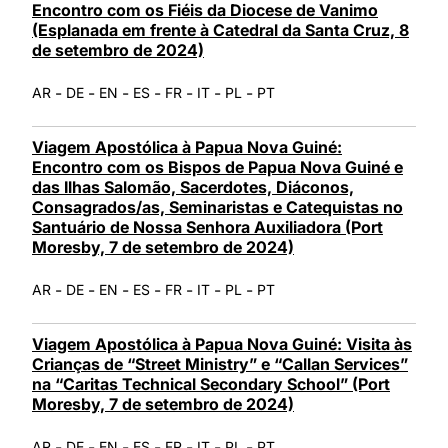
Encontro com os Fiéis da Diocese de Vanimo
(Esplanada em frente à Catedral da Santa Cruz, 8
de setembro de 2024)
-
-
-
-
-
-
-
AR
DE
EN
ES
FR
IT
PL
PT
Viagem Apostólica à Papua Nova Guiné:
Encontro com os Bispos de Papua Nova Guiné e
das Ilhas Salomão, Sacerdotes, Diáconos,
Consagrados/as, Seminaristas e Catequistas no
Santuário de Nossa Senhora Auxiliadora (Port
Moresby, 7 de setembro de 2024)
-
-
-
-
-
-
-
AR
DE
EN
ES
FR
IT
PL
PT
Viagem Apostólica à Papua Nova Guiné: Visita às
Crianças de “Street Ministry” e “Callan Services”
na “Caritas Technical Secondary School” (Port
Moresby, 7 de setembro de 2024)
-
-
-
-
-
-
-
AR
DE
EN
ES
FR
IT
PL
PT