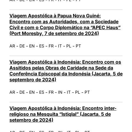
Viagem Apostólica à Papua Nova Guiné:
Encontro com as Autoridades, com a Sociedade
Civil e com o Corpo Diplomático na “APEC Haus”
(Port Moresby, 7 de setembro de 2024)
-
-
-
-
-
-
-
AR
DE
EN
ES
FR
IT
PL
PT
Viagem Apostólica à Indonésia: Encontro com os
Assitidos pelas Obras de Caridade na Sede da
Conferência Episcopal da Indonésia (Jacarta, 5 de
septembro de 2024)
-
-
-
-
-
-
-
-
AR
DE
EN
ES
FR
IN
IT
PL
PT
Viagem Apostólica à Indonésia: Encontro inter-
religioso na Mesquita “Istiqlal” (Jacarta, 5 de
setembro de 2024)