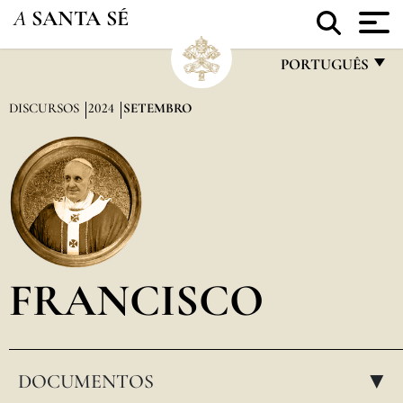
A
SANTA SÉ
PORTUGUÊS
FRANÇAIS
DISCURSOS
2024
SETEMBRO
ENGLISH
ITALIANO
PORTUGUÊS
ESPAÑOL
DEUTSCH
FRANCISCO
POLSKI
العربيّة
DOCUMENTOS
中文
▸