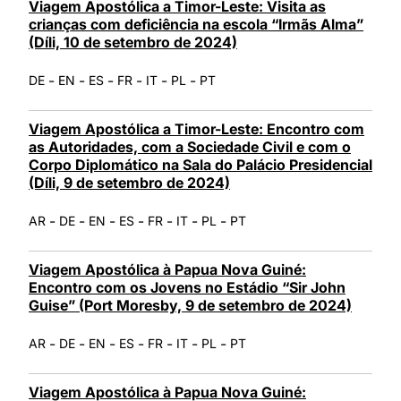
Viagem Apostólica a Timor-Leste: Visita as
crianças com deficiência na escola “Irmãs Alma”
(Díli, 10 de setembro de 2024)
-
-
-
-
-
-
DE
EN
ES
FR
IT
PL
PT
Viagem Apostólica a Timor-Leste: Encontro com
as Autoridades, com a Sociedade Civil e com o
Corpo Diplomático na Sala do Palácio Presidencial
(Díli, 9 de setembro de 2024)
-
-
-
-
-
-
-
AR
DE
EN
ES
FR
IT
PL
PT
Viagem Apostólica à Papua Nova Guiné:
Encontro com os Jovens no Estádio “Sir John
Guise” (Port Moresby, 9 de setembro de 2024)
-
-
-
-
-
-
-
AR
DE
EN
ES
FR
IT
PL
PT
Viagem Apostólica à Papua Nova Guiné: