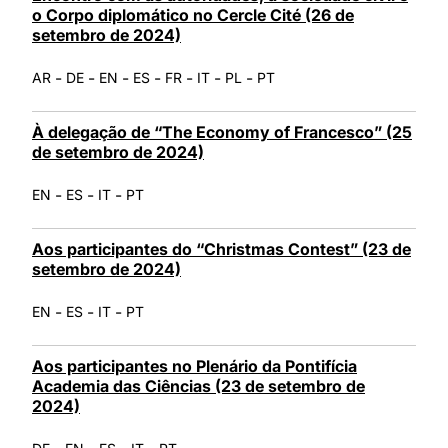
o Corpo diplomático no Cercle Cité (26 de
setembro de 2024)
-
-
-
-
-
-
-
AR
DE
EN
ES
FR
IT
PL
PT
À delegação de “The Economy of Francesco” (25
de setembro de 2024)
-
-
-
EN
ES
IT
PT
Aos participantes do “Christmas Contest” (23 de
setembro de 2024)
-
-
-
EN
ES
IT
PT
Aos participantes no Plenário da Pontifícia
Academia das Ciências (23 de setembro de
2024)