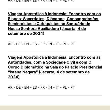
-
-
-
-
-
-
-
-
AR
DE
EN
ES
FR
IN
IT
PL
PT
Viagem Apostólica à Indonésia: Encontro com os
Bispos, Sacerdotes, Diáconos, Consagrados/as,
Seminaristas e Catequistas no Santuário de
Nossa Senhora Auxiliadora (Jacarta, 4 de
setembro de 2024)
-
-
-
-
-
-
-
-
AR
DE
EN
ES
FR
IN
IT
PL
PT
Viagem Apostólica a Indonésia: Encontro com as
Autoridades, com a Sociedade Civil e com O
Corpo Diplomático na Sala do Palácio Presidencial
“Istana Negara” (Jacarta, 4 de setembro de
2024)
-
-
-
-
-
-
-
-
AR
DE
EN
ES
FR
IN
IT
PL
PT