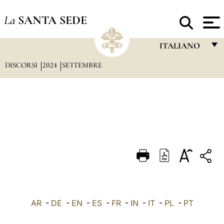
La
SANTA SEDE
ITALIANO
DISCORSI
2024
SETTEMBRE
FRANÇAIS
ENGLISH
ITALIANO
PORTUGUÊS
ESPAÑOL
DEUTSCH
POLSKI
العربيّة
AR
-
DE
-
EN
-
ES
-
FR
-
IN
-
IT
-
PL
-
PT
中文