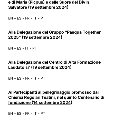
e di Maria (Picpus) e delle Suore del Divin
Salvatore (19 settembre 2024)
-
-
-
-
EN
ES
FR
IT
PT
Alla Delegazione del Gruppo “Pasqua Together
2025” (19 settembre 2024)
-
-
-
EN
ES
IT
PT
Alla Delegazione del Centro di Alta Formazione
Laudato si’ (19 settembre 2024)
-
-
-
-
EN
ES
FR
IT
PT
Ai Partecipanti al pellegrinaggio promosso dai
Chierici Regolari Teatini, nel quinto Centenario di
fondazione (14 settembre 2024)
-
-
-
-
EN
ES
FR
IT
PT