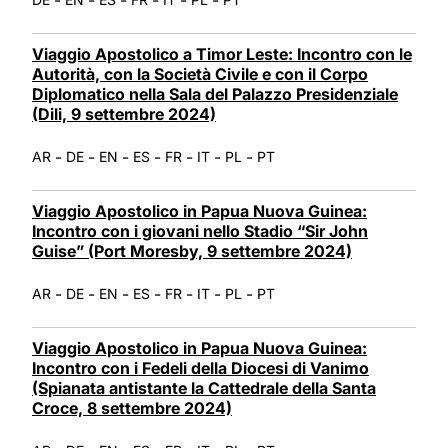
Viaggio Apostolico a Timor Leste: Incontro con le
Autorità, con la Società Civile e con il Corpo
Diplomatico nella Sala del Palazzo Presidenziale
(Dili, 9 settembre 2024)
-
-
-
-
-
-
-
AR
DE
EN
ES
FR
IT
PL
PT
Viaggio Apostolico in Papua Nuova Guinea:
Incontro con i giovani nello Stadio “Sir John
Guise” (Port Moresby, 9 settembre 2024)
-
-
-
-
-
-
-
AR
DE
EN
ES
FR
IT
PL
PT
Viaggio Apostolico in Papua Nuova Guinea:
Incontro con i Fedeli della Diocesi di Vanimo
(Spianata antistante la Cattedrale della Santa
Croce, 8 settembre 2024)