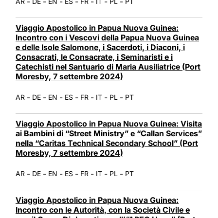
-
-
-
-
-
-
-
AR
DE
EN
ES
FR
IT
PL
PT
Viaggio Apostolico in Papua Nuova Guinea:
Incontro con i Vescovi della Papua Nuova Guinea
e delle Isole Salomone, i Sacerdoti, i Diaconi, i
Consacrati, le Consacrate, i Seminaristi e i
Catechisti nel Santuario di Maria Ausiliatrice (Port
Moresby, 7 settembre 2024)
-
-
-
-
-
-
-
AR
DE
EN
ES
FR
IT
PL
PT
Viaggio Apostolico in Papua Nuova Guinea: Visita
ai Bambini di “Street Ministry” e “Callan Services”
nella “Caritas Technical Secondary School” (Port
Moresby, 7 settembre 2024)
-
-
-
-
-
-
-
AR
DE
EN
ES
FR
IT
PL
PT
Viaggio Apostolico in Papua Nuova Guinea:
Incontro con le Autorità, con la Società Civile e