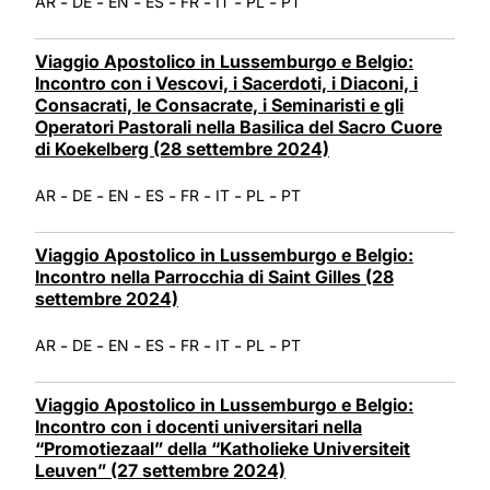
-
-
-
-
-
-
-
AR
DE
EN
ES
FR
IT
PL
PT
Viaggio Apostolico in Lussemburgo e Belgio:
Incontro con i Vescovi, i Sacerdoti, i Diaconi, i
Consacrati, le Consacrate, i Seminaristi e gli
Operatori Pastorali nella Basilica del Sacro Cuore
di Koekelberg (28 settembre 2024)
-
-
-
-
-
-
-
AR
DE
EN
ES
FR
IT
PL
PT
Viaggio Apostolico in Lussemburgo e Belgio:
Incontro nella Parrocchia di Saint Gilles (28
settembre 2024)
-
-
-
-
-
-
-
AR
DE
EN
ES
FR
IT
PL
PT
Viaggio Apostolico in Lussemburgo e Belgio:
Incontro con i docenti universitari nella
“Promotiezaal” della “Katholieke Universiteit
Leuven” (27 settembre 2024)