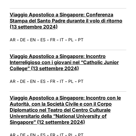
Viaggio Apostolico a Singapore: Conferenza
Stampa del Santo Padre durante il volo di ritorno
(13 settembre 2024)
-
-
-
-
-
-
-
AR
DE
EN
ES
FR
IT
PL
PT
Viaggio Apostolico a Singapore: Incontro
Interreligioso con i giovani nel “Catholic Junior
College” (13 settembre 2024)
-
-
-
-
-
-
-
AR
DE
EN
ES
FR
IT
PL
PT
Viaggio Apostolico a Singapore: Incontro con le
Autorità, con la Società Civile e con il Corpo
Diplomatico nel Teatro del Centro Culturale
Universitario della “National University of
Singapore” (12 settembre 2024)
-
-
-
-
-
-
-
AR
DE
EN
ES
FR
IT
PL
PT