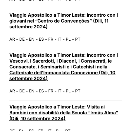
Viaggio Apostolico a Timor Leste: Incontro con i
giovani nel “Centro de Convenções” (Dili, 11
settembre 2024)
-
-
-
-
-
-
-
AR
DE
EN
ES
FR
IT
PL
PT
Viaggio Apostolico a Timor Leste: Incontro con i
Vescovi, i Sacerdoti, i Diaconi, i Consacrati, le
Consacrate, i Seminaristi e i Catechisti nella
Cattedrale dell'Immacolata Concezione (Dili, 10
settembre 2024)
-
-
-
-
-
-
-
AR
DE
EN
ES
FR
IT
PL
PT
Viaggio Apostolico a Timor Leste: Visita ai
Bambini con disabilità della Scuola “Irmãs Alma”
(Dili, 10 settembre 2024)
-
-
-
-
-
-
DE
EN
ES
FR
IT
PL
PT