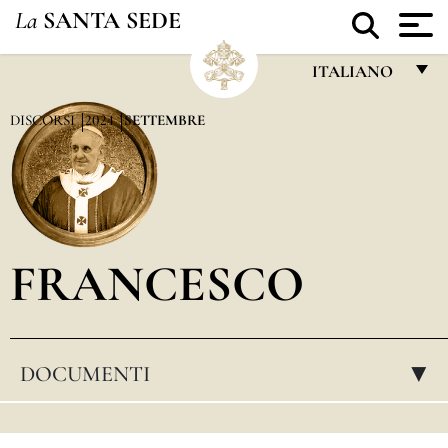
La
SANTA SEDE
ITALIANO
FRANÇAIS
DISCORSI
2024
SETTEMBRE
ENGLISH
ITALIANO
PORTUGUÊS
FRANCESCO
ESPAÑOL
DEUTSCH
POLSKI
DOCUMENTI
▸
العربيّة
中文