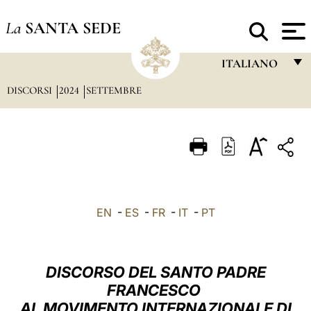
La
SANTA SEDE
ITALIANO
DISCORSI
2024
SETTEMBRE
FRANÇAIS
ENGLISH
ITALIANO
PORTUGUÊS
ESPAÑOL
EN
-
ES
-
FR
-
IT
-
PT
DEUTSCH
POLSKI
DISCORSO DEL SANTO PADRE
العربيّة
FRANCESCO
AL MOVIMENTO INTERNAZIONALE DI
中文