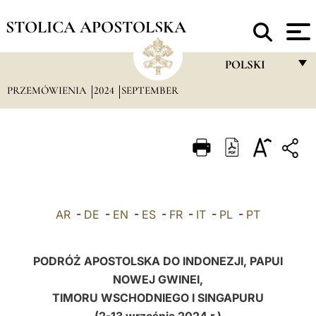
STOLICA APOSTOLSKA
POLSKI
PRZEMÓWIENIA
2024
SEPTEMBER
FRANÇAIS
ENGLISH
ITALIANO
PORTUGUÊS
ESPAÑOL
AR
-
DE
-
EN
-
ES
-
FR
-
IT
-
PL
-
PT
DEUTSCH
POLSKI
PODRÓŻ APOSTOLSKA DO INDONEZJI,
PAPUI
NOWEJ GWINEI
,
العربيّة
TIMORU WSCHODNIEGO I SINGAPURU
中文