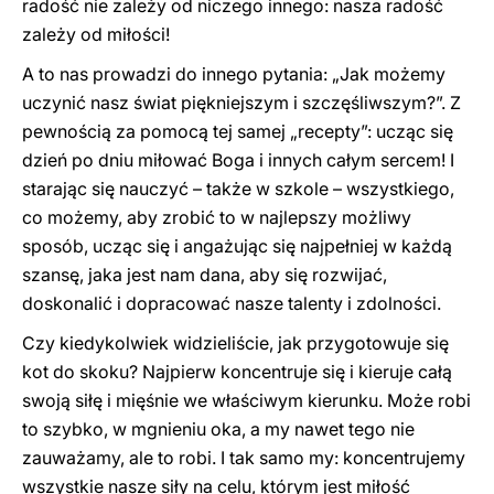
radość nie zależy od niczego innego: nasza radość
zależy od miłości!
A to nas prowadzi do innego pytania: „Jak możemy
uczynić nasz świat piękniejszym i szczęśliwszym?”. Z
pewnością za pomocą tej samej „recepty”: ucząc się
dzień po dniu miłować Boga i innych całym sercem! I
starając się nauczyć – także w szkole – wszystkiego,
co możemy, aby zrobić to w najlepszy możliwy
sposób, ucząc się i angażując się najpełniej w każdą
szansę, jaka jest nam dana, aby się rozwijać,
doskonalić i dopracować nasze talenty i zdolności.
Czy kiedykolwiek widzieliście, jak przygotowuje się
kot do skoku? Najpierw koncentruje się i kieruje całą
swoją siłę i mięśnie we właściwym kierunku. Może robi
to szybko, w mgnieniu oka, a my nawet tego nie
zauważamy, ale to robi. I tak samo my: koncentrujemy
wszystkie nasze siły na celu, którym jest miłość