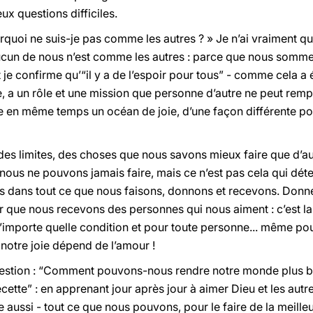
 questions difficiles.
quoi ne suis-je pas comme les autres ? » Je n’ai vraiment qu
’aucun de nous n’est comme les autres : parce que nous somme
e confirme qu’“il y a de l’espoir pour tous” - comme cela a ét
 a un rôle et une mission que personne d’autre ne peut rempl
e en même temps un océan de joie, d’une façon différente po
 des limites, des choses que nous savons mieux faire que d’au
ous ne pouvons jamais faire, mais ce n’est pas cela qui déte
s dans tout ce que nous faisons, donnons et recevons. Donner
ur que nous recevons des personnes qui nous aiment : c’est la 
n’importe quelle condition et pour toute personne... même po
 notre joie dépend de l’amour !
uestion : “Comment pouvons-nous rendre notre monde plus be
tte” : en apprenant jour après jour à aimer Dieu et les autre
e aussi - tout ce que nous pouvons, pour le faire de la meille