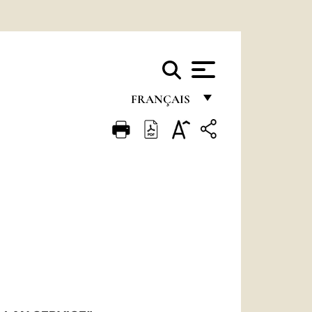
FRANÇAIS
FRANÇAIS
ENGLISH
ITALIANO
PORTUGUÊS
ESPAÑOL
DEUTSCH
POLSKI