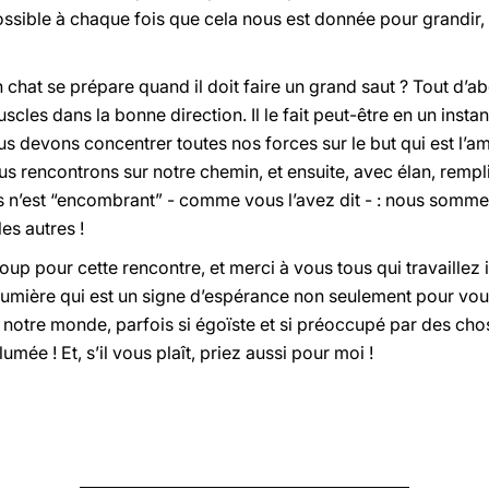
ssible à chaque fois que cela nous est donnée pour grandir, 
at se prépare quand il doit faire un grand saut ? Tout d’abo
scles dans la bonne direction. Il le fait peut-être en un insta
 nous devons concentrer toutes nos forces sur le but qui est l’a
us rencontrons sur notre chemin, et ensuite, avec élan, remplir
us n’est “encombrant” - comme vous l’avez dit - : nous somm
es autres !
oup pour cette rencontre, et merci à vous tous qui travaillez
lumière qui est un signe d’espérance non seulement pour vou
 notre monde, parfois si égoïste et si préoccupé par des cho
mée ! Et, s’il vous plaît, priez aussi pour moi !