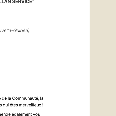
LLAN SERVICE"
العربيّة
中文
LATINE
velle-Guinée)
re de la Communauté, la
s qui êtes merveilleux !
emercie également vos