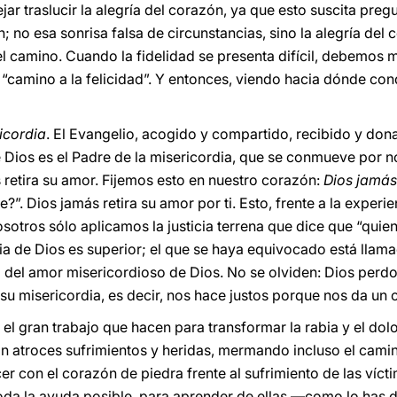
ar traslucir la alegría del corazón, ya que esto suscita pregu
n; no esa sonrisa falsa de circunstancias, sino la alegría de
 el camino. Cuando la fidelidad se presenta difícil, debemos
 “camino a la felicidad”. Y entonces, viendo hacia dónde co
icordia
. El Evangelio, acogido y compartido, recibido y dona
Dios es el Padre de la misericordia, que se conmueve por n
 retira su amor. Fijemos esto en nuestro corazón:
Dios jamás
”. Dios jamás retira su amor por ti. Esto, frente a la experi
osotros sólo aplicamos la justicia terrena que dice que “qui
icia de Dios es superior; el que se haya equivocado está llam
 del amor misericordioso de Dios. No se olviden: Dios perd
 su misericordia, es decir, nos hace justos porque nos da un
r el gran trabajo que hacen para transformar la rabia y el dol
 atroces sufrimientos y heridas, mermando incluso el camino
 con el corazón de piedra frente al sufrimiento de las vícti
toda la ayuda posible, para aprender de ellas —como lo has d