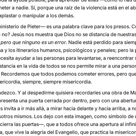
eter a nadie. Sí, porque una raíz de la violencia está en el 
aplastar o manipular a los demás.
inisterio de Pieter— es una palabra clave para los presos. 
yo no? Jesús nos muestra que Dios no se distancia de nuestra
pero que ninguno es un error
. Nadie está perdido para siem
ena y los itinerarios humanos, psicológicos y penales; pero l
ecesita ayudar a las personas para levantarse, a reencontrar s
stancia en la vida de todos se nos permite mirar a una person
sí. Recordemos que todos podemos cometer errores, pero que
ericordia, siempre, siempre misericordia.
ezco. Y al despedirme quisiera recordarles una obra de Magri
Representa una puerta cerrada por dentro, pero con una abertur
s invita a ir más allá, a mirar hacia delante y hacia arriba, a
otros mismos. Los dejo con esta imagen, como símbolo de u
ierra las puertas—, que a todos ofrece una apertura al infini
a, que vive la alegría del Evangelio, que practica la misericor