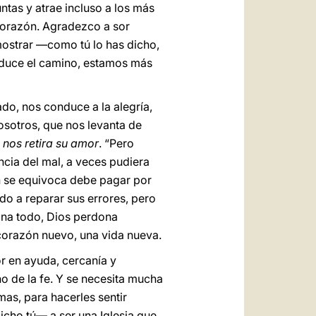
ntas y atrae incluso a los más
l corazón. Agradezco a sor
 mostrar —como tú lo has dicho,
nduce el camino, estamos más
do, nos conduce a la alegría,
osotros, que nos levanta de
 nos retira su amor
. “Pero
encia del mal, a veces pudiera
en se equivoca debe pagar por
ado a reparar sus errores, pero
ona todo, Dios perdona
 corazón nuevo, una vida nueva.
or en ayuda, cercanía y
 de la fe. Y se necesita mucha
mas, para hacerles sentir
icho tú— a ser una Iglesia que