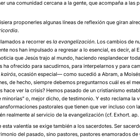
 ser una comunidad cercana a la gente, que acompaña a las p
siera proponerles algunas líneas de reflexión que giran alre
ricordia
.
llamados a recorrer es
la
evangelización
. Los cambios de nue
e nos han impulsado a regresar a lo esencial, es decir, al E
ticia que Jesús trajo al mundo, haciendo resplandecer toda
s ha ofrecido para sacudirnos, para interpelarnos y para ca
e
kairós
, ocasión especial— como sucedió a Abram, a Moisés
es, de hecho, siempre debemos preguntarnos cuál es el men
s hace ver la crisis? Hemos pasado de un cristianismo estab
 minorías” o, mejor dicho, de testimonio. Y esto reclama la 
ransformaciones pastorales que tienen que ver incluso con l
tén realmente al servicio de la evangelización (cf. Exhort. ap.
e esta valentía se exige también a los sacerdotes. Ser sacerd
rimonio del pasado, sino pastores, pastores enamorados de 