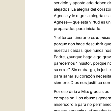
servicio y apostolado deben dej
alejados. La alegría del corazó
Agnese y le digo: la alegría es
Agnese— que esta virtud es un
preparados para iniciarlo.
Y el tercer itinerario es
la miser
porque nos hace descubrir que 
nuestras caídas, que nunca nos
Padre, ¿aunque haga algo grave?
parecernos “injusto”, porque n
su error”. Sin embargo, la just
para sanar su corazón necesita
siempre, Dios nos justifica con
Por eso diría a Mia: gracias po
compasión. Los abusos generan
misericordia para no permanecer
nuestra cercanía y ofrecerles 