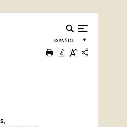
ESPAÑOL
FRANÇAIS
ENGLISH
ITALIANO
PORTUGUÊS
ESPAÑOL
DEUTSCH
POLSKI
S,