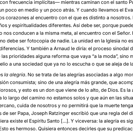
con frecuencia implícitas— mientras caminan con el santo P
n poco en medio y un poco atrás. Y cuando llevamos el Eva
s corazones al encuentro con el que es distinto a nosotros.
ños y espiritualidades diferentes. Así debe ser, porque pue
o nos conducen a la misma meta, al encuentro con el Señor. E
 debe ser fotocopia de nadie. La unidad en la Iglesia no es
diferencias. Y también a Arnaud le diría: el proceso sinodal d
 las prioridades alguna reforma que vaya “a la moda”, sino
elio a una sociedad que ya no lo escucha o que se aleja de 
es
la alegría
. No se trata de las alegrías asociadas a algo mo
ión consumista; sino de una alegría más grande, que acompa
osos, y esto es un don que viene de lo alto, de Dios. Es la 
 a lo largo del camino no estamos solos y que aún en las sit
ercano, cuida de nosotros y no permitirá que la muerte tenga 
 de ser Papa, Joseph Ratzinger escribió que una regla del di
ra existe el Espíritu Santo […]. Y viceversa: la alegría es si
. Esto es hermoso. Quisiera entonces decirles que su predicac