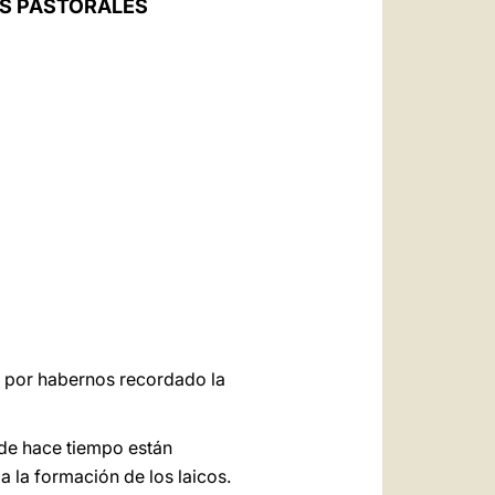
S PASTORALES
العربيّة
中文
LATINE
 y por habernos recordado la
sde hace tiempo están
a la formación de los laicos.