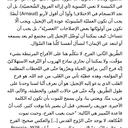
في الكنيسة لا تعني التّسوية (أي إزالة الفروق الشّخصيّة)، بل أن
نجد الانسجام في الاختلاف! وأودّ أن أقول لأرنو (Arnaud) أيضًا:
يجب أن تكون العمليّة السّينوديّة عودة إلى الإنجيل، ويجب ألّا
تكون من أولويّاتها بعض الإصلاحات ”العصريّة“، بل يجب أن
تتساءل: كيف يمكننا أن نُوصِّل الإنجيل إلى مجتمع لم يعد يسمعه
أو ابتعد عن الإيمان؟ لنسأل أنفسنا كلّنا هذا السّؤال.
الطّريق الثّاني: الفرح. لا نتكلّم هنا على الأفراح المرتبطة بشيء
مؤقّت، ولا يمكننا أن نجاري نماذج الهروب أو التّرفيه الاستهلاكيّ.
إنّه فرح أكبر، يرافق الحياة ويعزّزها حتّى في اللحظات المظلمة
أو المؤلمة، وهذه عطيّة تأتي من العُلى، من عند الله. هو فرح
القلب الذي يدعو إليه الإنجيل: هو أن نعرف أنّنا لسنا وحدنا على
طول الطّريق، وأنّه حتّى في حالات الفقر، والخطيئة، والألم، الله
قريب منّا، ويعتني بنا، ولن يسمح للموت بأن تكون له الكلمة
الأخيرة. جوزيف راتسنجر، قبل أن يصير بابا بوقت كثير، كتب أنّ
قاعدة التّمييز هي التّالية: "حيث يغيب الفرح، وحيث تموت
الفُكاهة، لا يوجد حتّى الرّوح القدس [...] والعكس صحيح: الفرح
هو علامة النّعمة" (
إله يسوع المسيح
، بريشّا -Brescia- 1978،