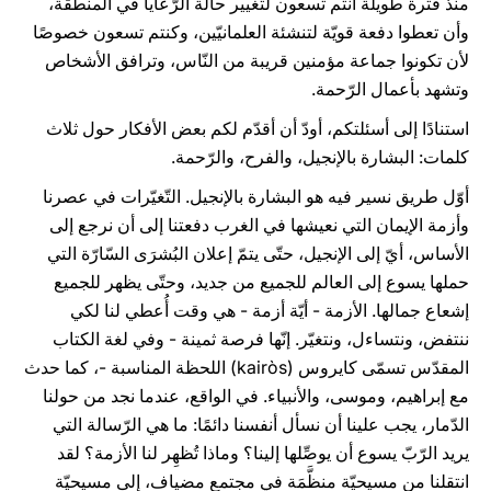
منذ فترة طويلة أنتم تسعون لتغيير حالة الرّعايا في المنطقة،
وأن تعطوا دفعة قويّة لتنشئة العلمانيّين، وكنتم تسعون خصوصًا
لأن تكونوا جماعة مؤمنين قريبة من النّاس، وترافق الأشخاص
وتشهد بأعمال الرّحمة.
استنادًا إلى أسئلتكم، أودّ أن أقدّم لكم بعض الأفكار حول ثلاث
كلمات: البشارة بالإنجيل، والفرح، والرّحمة.
أوّل طريق نسير فيه هو البشارة بالإنجيل. التّغيّرات في عصرنا
وأزمة الإيمان التي نعيشها في الغرب دفعتنا إلى أن نرجع إلى
الأساس، أيّ إلى الإنجيل، حتّى يتمّ إعلان البُشرَى السّارّة التي
حملها يسوع إلى العالم للجميع من جديد، وحتّى يظهر للجميع
إشعاع جمالها. الأزمة - أيّة أزمة - هي وقت أُعطي لنا لكي
ننتفض، ونتساءل، ونتغيّر. إنّها فرصة ثمينة - وفي لغة الكتاب
المقدّس تسمّى كايروس (kairòs) اللحظة المناسبة -، كما حدث
مع إبراهيم، وموسى، والأنبياء. في الواقع، عندما نجد من حولنا
الدّمار، يجب علينا أن نسأل أنفسنا دائمًا: ما هي الرّسالة التي
يريد الرّبّ يسوع أن يوصِّلها إلينا؟ وماذا تُظهِر لنا الأزمة؟ لقد
انتقلنا من مسيحيّة منظَّمَة في مجتمع مضياف، إلى مسيحيّة