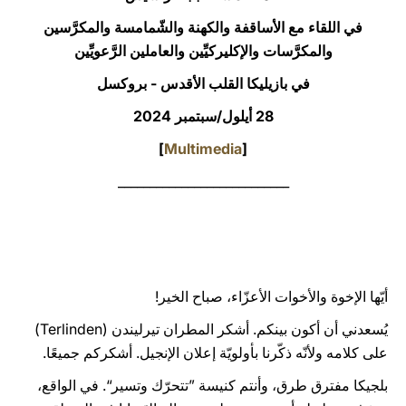
في اللقاء مع الأساقفة والكهنة والشّمامسة والمكرَّسين
LATINE
والمكرَّسات والإكليركيِّين والعاملين الرَّعويِّين
في بازيليكا القلب الأقدس - بروكسل
28 أيلول/سبتمبر 2024
]
Multimedia
[
___________________________
أيّها الإخوة والأخوات الأعزّاء، صباح الخير!
يُسعدني أن أكون بينكم. أشكر المطران تيرليندن (Terlinden)
على كلامه ولأنّه ذكّرنا بأولويّة إعلان الإنجيل. أشكركم جميعًا.
بلجيكا مفترق طرق، وأنتم كنيسة ”تتحرّك وتسير“. في الواقع،