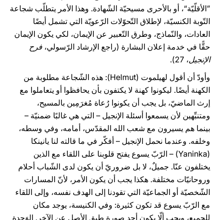
”الأقلّيّة“، أو بالأحرى مسيحيّة الشّهادة. وهذا الأمر يتطلّب شجاعة
التّوبة الكنسيّة، لإطلاق التّحوّلات الرّعويّة التي تشمل أيضًا
العادات، والنّماذج، وطرق التّعبير عن الإيمان، لكي يكون الإيمان
حقًّا في خدمة إعلان البشارة (راجع الإرشاد الرّسولي،
فرح
الإنجيل
، 27).
وأودّ أن أقول لهيلموت (Helmut): هذه الشّجاعة مطلوبة من
الكهنة أيضًا. ليكونوا كهنة لا يكتفون بأن يحافظوا أو يتعاملوا مع
إرث الماضيّ، بل يجب أن يكونوا رُعاة مُغرَمِين بالمسيح،
ومتنبِّهين لأن يسمعوا أسئلة الإنجيل – التي هي غالبًا ضمنيّة –
بينما هم يسيرون مع شعب الله المقدّس، أمامه، وفي وسطه،
وخلفه. وعندما نحمل الإنجيل – أفكّر في ما قالته لنا يانينكا
(Yaninka) – الرّبّ يسوع يفتح قلوبنا على اللقاء مع الذين
يختلفون عنّا. جميلٌ، لا بل ضروريّ أن يكون لدى الشّباب أحلام
وروحانيّات مختلفة. هكذا يجب أن يكون الأمر، لأنّ المسارات
الشّخصيّة أو الجماعيّة التي تقودنا إلى الهدف نفسه، وإلى اللقاء
مع الرّبّ يسوع قد تكون كثيرة: وفي الكنيسة، يوجد مكان
للجميع، ويجب ألّا يكون أحد صورة طبق الأصل عن الآخر. الوَحدة