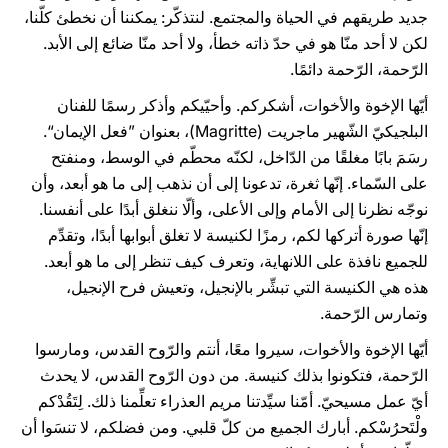
جديد طريقهم في الحياة والمجتمع. لنتذكّر: يمكننا أن نخطئ كلّنا،
لكن لا أحد منّا هو في حدّ ذاته خطأ، ولا أحد منّا ضائع إلى الأبد.
الرّحمة، الرّحمة دائمًا.
أيّها الإخوة والأخوات، أشكركم. وأحيّيكم وأذكر رسمًا للفنان
البلجيكيّ الشّهير ماجريت (Magritte)، بعنوان ”فعل الإيمان“.
رسَمَ بابًا مغلقًا من الدّاخل، لكنّه محطّم في الوسط، ومنفتح
على السّماء. إنّها ثغرة، تدعونا إلى أن نذهب إلى ما هو أبعد، وأن
نوجّه نظرنا إلى الأمام وإلى الأعلى، وألّا ننغلق أبدًا على أنفسنا.
إنّها صورة أتركها لكم، رمزًا لكنيسة لا تغلق أبوابها أبدًا، وتقدِّم
للجميع نافذة على اللانهاية، وتعرف كيف تنظر إلى ما هو أبعد.
هذه هي الكنيسة التي تبشِّر بالإنجيل، وتعيش فرح الإنجيل،
وتمارس الرّحمة.
أيّها الإخوة والأخوات، سيروا معًا، أنتم والرّوح القدس، ومارسوا
الرّحمة، فتكونوا بذلك كنيسة. من دون الرّوح القدس، لا يحدث
أيّ عمل مسيحيّ. أمّنا سيِّدتنا مريم العذراء تعلِّمنا ذلك. لِتَقُدْكم
ولْتَحرُسْكم. أبارك الجميع من كلّ قلبي. ومن فضلكم، لا تنسَوا أن