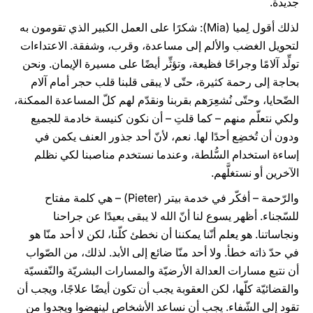
جديدة.
لذلك أقول لِميا (Mia): شكرًا على العمل الكبير الذي تقومون به
لتحويل الغضب والألم إلى مساعدة، وقرب، وشفقة. الاعتداءات
تولِّد آلامًا وجراحًا فظيعة، وتؤثِّر أيضًا على مسيرة الإيمان. ونحن
بحاجة إلى رحمة كثيرة، حتّى لا يبقى قلبنا قلب حجر أمام آلام
الضّحايا، وحتّى نُشعِرَهم بقربنا ونقدّم لهم كلّ المساعدة الممكنة،
ولكي نتعلّم منهم – كما قلتِ – أن نكون كنيسة خادمة للجميع
ودون أن تُخضِع أحدًا لها. نعم، لأنّ أحد جذور العنف يكمن في
إساءة استخدام السُّلطة، وعندما نستخدم مناصبنا لكي نظلم
الآخرين أو نستغلَّهم.
والرّحمة – أفكّر في خدمة بيتر (Pieter) – هي كلمة مفتاح
للسّجناء. أظهر يسوع لنا أنّ الله لا يبقى بعيدًا عن جراحنا
ونجاساتنا. هو يعلم أنّنا يمكننا أن نخطئ كلّنا، لكن لا أحد منّا هو
في حدّ ذاته خطأ. ولا أحد منّا ضائع إلى الأبد. لذلك، من الصّواب
أن نتبع مسارات العدالة الأرضيّة والمسارات البشريّة والنّفسيّة
والقضائيّة كلّها، لكن العقوبة يجب أن تكون أيضًا علاجًا، ويجب أن
تقود إلى الشّفاء. يجب أن نساعد الأشخاص لينهضوا ويجدوا من