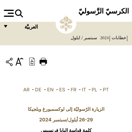
الكرسيّ الرَّسوليّ
العربيَّة
خطابات
2024
سبتمبر / ايلول
FRANÇAIS
ENGLISH
ITALIANO
PORTUGUÊS
ESPAÑOL
AR
-
DE
-
EN
-
ES
-
FR
-
IT
-
PL
-
PT
DEUTSCH
POLSKI
الزيارة الرّسوليّة إلى لوكسمبورغ وبلجيكا
العربيّة
26-29 أيلول/سبتمبر 2024
كلمة قداسة البابا فرنسيس
中文