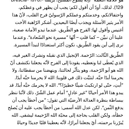
129). لذلك، أودّ أن أقول لكم: يجب أن يظهر في وعظكم،
واحتفالاتكم، وخدمتكم وعملكم الرّسوليّ فرح القلب، لأنّ هذا
الأمر يثير الأسئلة ويجذب أيضًا البعيدين. أشكر الرّاهبة الأخت
أغنيس وأقول لها: الفرح هو الطّريق. عندما تبدو الأمانة صعبة،
علينا أن نبيِّن – كما قلتِ – أنّها ”مسيرة نحو السّعادة“. وعندما
نرى إلى أين يقود الطّريق، نكون أكثر استعدادًا لنبدأ المسيرة.
الطّريق الثّالث: الرّحمة. الإنجيل الذي نقبله ونشرك الغير فيه،
الذي يُعطَى لنا ونعطيه، يقودنا إلى الفرح لأنّه يجعلنا نكتشف أنّ
الله هو أبو الرّحمة، وهو يتأثّر لحالتنا، وينهضنا من سقطاتنا، ولا
يحرمنا أبدًا حبَّه. لنثبِّت ذلك في قلوبنا: الله لا يحرمنا حبَّه أبدًا.
”أبتِ، حتّى لو ارتكبتُ شيئًا خطيرًا؟“. الله لا يحرمك حبَّه أبدًا. قد
يبدو هذا الأمر أحيانًا ”غير عادلٍ“ أمام عمل الشّرّ، ذلك لأنّنا ننظر
ببساطة بنظرة العدالة الأرضيّة التي تقول: ”من أخطأ يجب أن
يدفع الثّمن“. لكن عدل الله أسمى: من أخطأ يجب عليه أن يُصلح
خطأه، ولكن القلب بحاجة إلى محبّة الله الرّحيمة ليشفى. الله
يُبرّرنا برحمته، أيّ يجعلنا أبرارًا، لأنّه يعطينا قلبًا جديدًا وحياةً