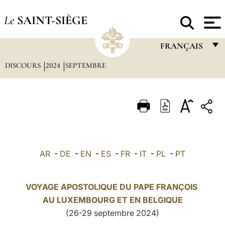
Le
SAINT-SIÈGE
FRANÇAIS
DISCOURS
2024
SEPTEMBRE
FRANÇAIS
ENGLISH
ITALIANO
PORTUGUÊS
ESPAÑOL
AR
-
DE
-
EN
-
ES
-
FR
-
IT
-
PL
-
PT
DEUTSCH
POLSKI
VOYAGE APOSTOLIQUE DU PAPE FRANÇOIS
AU LUXEMBOURG ET EN
BELGIQUE
العربيّة
(26-29 septembre 2024)
中文