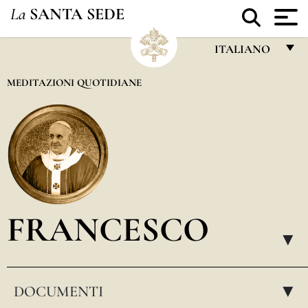
La
SANTA SEDE
ITALIANO
FRANÇAIS
MEDITAZIONI QUOTIDIANE
ENGLISH
ITALIANO
PORTUGUÊS
ESPAÑOL
DEUTSCH
FRANCESCO
POLSKI
▸
العربيّة
DOCUMENTI
中文
▸