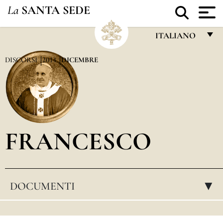
La
SANTA SEDE
ITALIANO
FRANÇAIS
DISCORSI
2014
DICEMBRE
ENGLISH
ITALIANO
PORTUGUÊS
FRANCESCO
ESPAÑOL
DEUTSCH
POLSKI
DOCUMENTI
▸
العربيّة
中文