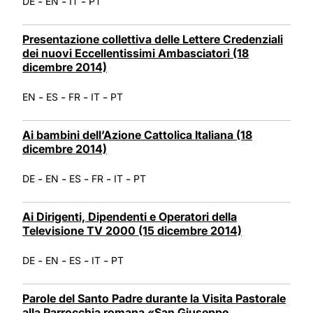
-
-
-
DE
EN
IT
PT
Presentazione collettiva delle Lettere Credenziali
dei nuovi Eccellentissimi Ambasciatori (18
dicembre 2014)
-
-
-
-
EN
ES
FR
IT
PT
Ai bambini dell’Azione Cattolica Italiana (18
dicembre 2014)
-
-
-
-
-
DE
EN
ES
FR
IT
PT
Ai Dirigenti, Dipendenti e Operatori della
Televisione TV 2000 (15 dicembre 2014)
-
-
-
-
DE
EN
ES
IT
PT
Parole del Santo Padre durante la Visita Pastorale
alla Parrocchia romana «San Giuseppe