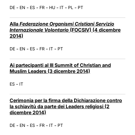
-
-
-
-
-
-
-
DE
EN
ES
FR
HU
IT
PL
PT
Alla
Federazione Organismi Cristiani Servizio
Internazionale Volontario
(FOCSIV) (4 dicembre
2014)
-
-
-
-
-
DE
EN
ES
FR
IT
PT
Ai partecipanti al III Summit of Christian and
Muslim Leaders (3 dicembre 2014)
-
ES
IT
Cerimonia per la firma della Dichiarazione contro
la schiavitù da parte dei Leaders religiosi (2
dicembre 2014)
-
-
-
-
-
DE
EN
ES
FR
IT
PT