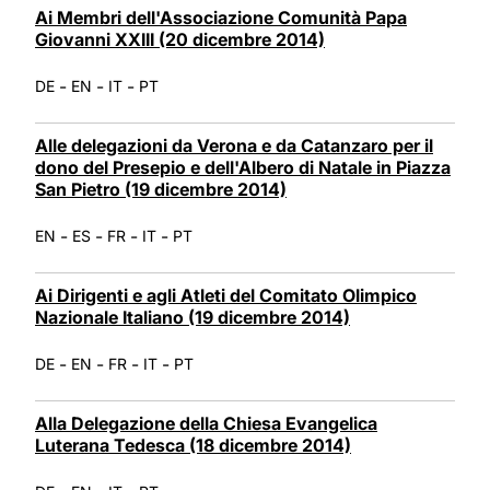
Ai Membri dell'Associazione Comunità Papa
Giovanni XXIII (20 dicembre 2014)
-
-
-
DE
EN
IT
PT
Alle delegazioni da Verona e da Catanzaro per il
dono del Presepio e dell'Albero di Natale in Piazza
San Pietro (19 dicembre 2014)
-
-
-
-
EN
ES
FR
IT
PT
Ai Dirigenti e agli Atleti del Comitato Olimpico
Nazionale Italiano (19 dicembre 2014)
-
-
-
-
DE
EN
FR
IT
PT
Alla Delegazione della Chiesa Evangelica
Luterana Tedesca (18 dicembre 2014)