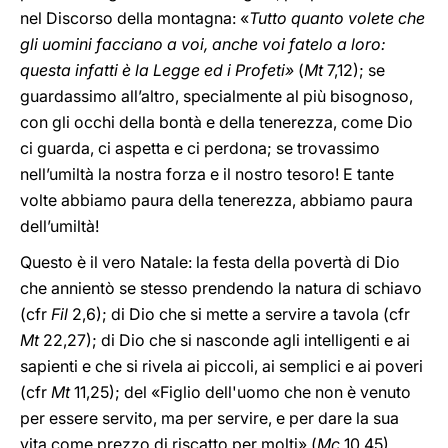
nel Discorso della montagna: «
Tutto quanto volete che
gli uomini facciano a voi, anche voi fatelo a loro:
questa infatti è la Legge ed i Profeti»
(
Mt
7,12); se
guardassimo all’altro, specialmente al più bisognoso,
con gli occhi della bontà e della tenerezza, come Dio
ci guarda, ci aspetta e ci perdona; se trovassimo
nell’umiltà la nostra forza e il nostro tesoro! E tante
volte abbiamo paura della tenerezza, abbiamo paura
dell’umiltà!
Questo è il vero Natale: la festa della povertà di Dio
che annientò se stesso prendendo la natura di schiavo
(cfr
Fil
2,6); di Dio che si mette a servire a tavola (cfr
Mt
22,27); di Dio che si nasconde agli intelligenti e ai
sapienti e che si rivela ai piccoli, ai semplici e ai poveri
(cfr
Mt
11,25); del «Figlio dell'uomo che non è venuto
per essere servito, ma per servire, e per dare la sua
vita come prezzo di riscatto per molti» (
Mc
10,45).