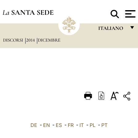
La
SANTA SEDE
ITALIANO
DISCORSI
2014
DICEMBRE
FRANÇAIS
ENGLISH
ITALIANO
PORTUGUÊS
ESPAÑOL
DEUTSCH
POLSKI
العربيّة
DE
-
EN
-
ES
-
FR
-
IT
-
PL
-
PT
中文