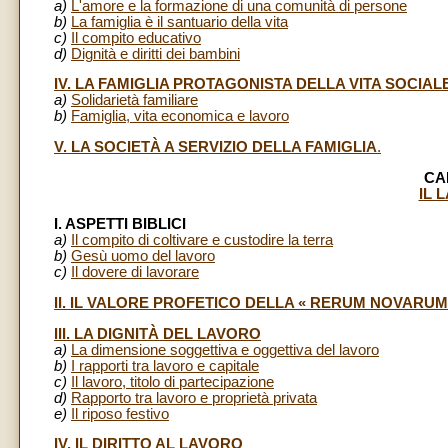
a)
L'amore e la formazione di una comunità di persone
b)
La famiglia è il santuario della vita
c)
Il compito educativo
d)
Dignità e diritti dei bambini
IV. LA FAMIGLIA PROTAGONISTA DELLA VITA SOCIAL
a)
Solidarietà familiare
b)
Famiglia, vita economica e lavoro
V. LA SOCIETÀ A SERVIZIO DELLA FAMIGLIA
.
CA
IL 
I. ASPETTI BIBLICI
a)
Il compito di coltivare e custodire la terra
b)
Gesù uomo del lavoro
c)
Il dovere di lavorare
II. IL VALORE PROFETICO DELLA « RERUM NOVARUM
III. LA DIGNITÀ DEL LAVORO
a)
La dimensione soggettiva e oggettiva del lavoro
b)
I rapporti tra lavoro e capitale
c)
Il lavoro, titolo di partecipazione
d)
Rapporto tra lavoro e proprietà privata
e)
Il riposo festivo
IV. IL DIRITTO AL LAVORO