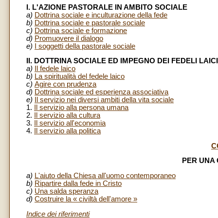
I. L'AZIONE PASTORALE IN AMBITO SOCIALE
a)
Dottrina sociale e inculturazione della fede
b)
Dottrina sociale e pastorale sociale
c)
Dottrina sociale e formazione
d)
Promuovere il dialogo
e)
I soggetti della pastorale sociale
II. DOTTRINA SOCIALE ED IMPEGNO DEI FEDELI LAICI
a)
Il fedele laico
b)
La spiritualità del fedele laico
c)
Agire con prudenza
d)
Dottrina sociale ed esperienza associativa
e)
Il servizio nei diversi ambiti della vita sociale
1.
Il servizio alla persona umana
2.
Il servizio alla cultura
3.
Il servizio all'economia
4.
Il servizio alla politica
C
PER UNA 
a)
L'aiuto della Chiesa all'uomo contemporaneo
b)
Ripartire dalla fede in Cristo
c)
Una salda speranza
d)
Costruire la « civiltà dell'amore »
Indice dei riferimenti