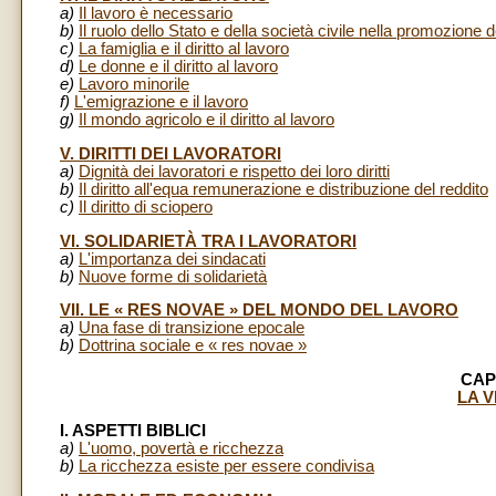
a)
Il lavoro è necessario
b)
Il ruolo dello Stato e della società civile nella promozione de
c)
La famiglia e il diritto al lavoro
d)
Le donne e il diritto al lavoro
e)
Lavoro minorile
f)
L'emigrazione e il lavoro
g)
Il mondo agricolo e il diritto al lavoro
V. DIRITTI DEI LAVORATORI
a)
Dignità dei lavoratori e rispetto dei loro diritti
b)
Il diritto all'equa remunerazione e distribuzione del reddito
c)
Il diritto di sciopero
VI. SOLIDARIETÀ TRA I LAVORATORI
a)
L'importanza dei sindacati
b)
Nuove forme di solidarietà
VII. LE « RES NOVAE » DEL MONDO DEL LAVORO
a)
Una fase di transizione epocale
b)
Dottrina sociale e « res novae »
CAP
LA 
I. ASPETTI BIBLICI
a)
L'uomo, povertà e ricchezza
b)
La ricchezza esiste per essere condivisa