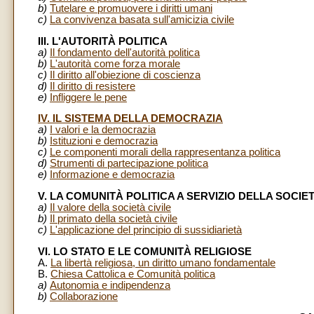
b)
Tutelare e promuovere i diritti umani
c)
La convivenza basata sull'amicizia civile
III. L'AUTORITÀ POLITICA
a)
Il fondamento dell'autorità politica
b)
L'autorità come forza morale
c)
Il diritto all'obiezione di coscienza
d)
Il diritto di resistere
e)
Infliggere le pene
IV. IL SISTEMA DELLA DEMOCRAZIA
a)
I valori e la democrazia
b)
Istituzioni e democrazia
c)
Le componenti morali della rappresentanza politica
d)
Strumenti di partecipazione politica
e)
Informazione e democrazia
V. LA COMUNITÀ POLITICA A SERVIZIO DELLA SOCIET
a)
Il valore della società civile
b)
Il primato della società civile
c)
L'applicazione del principio di sussidiarietà
VI. LO STATO E LE COMUNITÀ RELIGIOSE
A.
La libertà religiosa, un diritto umano fondamentale
B.
Chiesa Cattolica e Comunità politica
a)
Autonomia e indipendenza
b)
Collaborazione