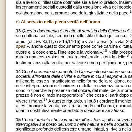
sia a livello di riflessione dottrinale sia a livello pratico. I
insegnamenti sociali custoditi dalla tradizione viva del popolo
1
collaborazione nella promozione della giustizia e della pace.
c)
Al servizio della piena verità dell'uomo
13
Questo documento è un atto di servizio della Chiesa agli 
sua dottrina sociale, secondo quello stile di dialogo con cui 
amici (cfr.
Es
33,11;
Gv
15,14-15) e vive fra essi (cfr.
Bar
3,3
spes
»
, anche questo documento pone come cardine di tutta l'e
15
cuore e la coscienza, l'intelletto e la volontà ».
Nella prospe
mira a una cosa sola: continuare cioè, sotto la guida dello Sp
testimonianza alla verità, per salvare e non per giudicare, pe
14
Con il presente documento la Chiesa intende offrire un cont
società, affrontata dalle civiltà e culture in cui si esprime la
millenario, esse si manifestano nelle forme della religione, del
delle interpretazioni dell'universo e della convivenza umana 
sono io? perché la presenza del dolore, del male, della mort
prezzo è non di rado insopportabile? che cosa ci sarà dopo 
17
vivere umano.
A questo riguardo, si può ricordare il monit
a testimoniare la verità basilare secondo cui l'uomo, chiamato a
quanto costitutivamente orientato a
conoscere se stesso.
15
L'orientamento che si imprime all'esistenza, alla convivenza
interrogativi sul posto dell'uomo nella natura e nella società, a
significato profondo dell'esistere umano, infatti, si rivela nella