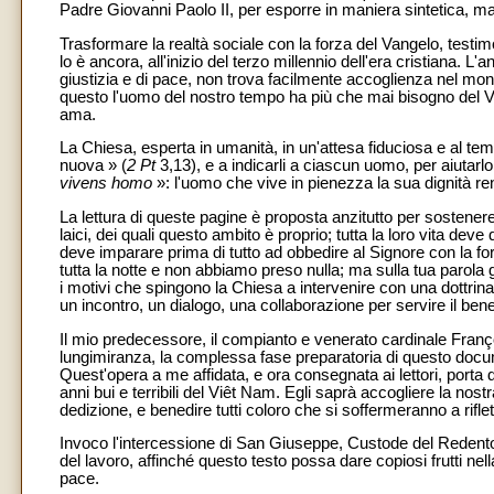
Padre Giovanni Paolo II, per esporre in maniera sintetica, m
Trasformare la realtà sociale con la forza del Vangelo, testi
lo è ancora, all'inizio del terzo millennio dell'era cristiana. 
giustizia e di pace, non trova facilmente accoglienza nel mond
questo l'uomo del nostro tempo ha più che mai bisogno del Van
ama.
La Chiesa, esperta in umanità, in un'attesa fiduciosa e al tem
nuova » (
2 Pt
3,13), e a indicarli a ciascun uomo, per aiutarl
vivens homo
»: l'uomo che vive in pienezza la sua dignità ren
La lettura di queste pagine è proposta anzitutto per sostenere
laici, dei quali questo ambito è proprio; tutta la loro vita d
deve imparare prima di tutto ad obbedire al Signore con la fo
tutta la notte e non abbiamo preso nulla; ma sulla tua parola ge
i motivi che spingono la Chiesa a intervenire con una dottrin
un incontro, un dialogo, una collaborazione per servire il be
Il mio predecessore, il compianto e venerato cardinale Fra
lungimiranza, la complessa fase preparatoria di questo docume
Quest'opera a me affidata, e ora consegnata ai lettori, porta 
anni bui e terribili del Viêt Nam. Egli saprà accogliere la nos
dedizione, e benedire tutti coloro che si soffermeranno a rifl
Invoco l'intercessione di San Giuseppe, Custode del Redento
del lavoro, affinché questo testo possa dare copiosi frutti nel
pace.