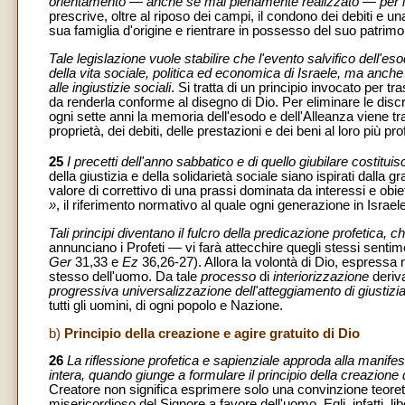
orientamento — anche se mai pienamente realizzato — per la
prescrive, oltre al riposo dei campi, il condono dei debiti e u
sua famiglia d'origine e rientrare in possesso del suo patrimo
Tale legislazione vuole stabilire che l'evento salvifico dell'es
della vita sociale, politica ed economica di Israele, ma anche 
alle ingiustizie sociali
. Si tratta di un principio invocato per t
da renderla conforme al disegno di Dio. Per eliminare le dis
ogni sette anni la memoria dell'esodo e dell'Alleanza viene trado
proprietà, dei debiti, delle prestazioni e dei beni al loro più pr
25
I precetti dell'anno sabbatico e di quello giubilare costitui
della giustizia e della solidarietà sociale siano ispirati dalla 
valore di correttivo di una prassi dominata da interessi e obie
»
, il riferimento normativo al quale ogni generazione in Isra
Tali principi diventano il fulcro della predicazione profetica, ch
annunciano i Profeti — vi farà attecchire quegli stessi sentime
Ger
31,33 e
Ez
36,26-27). Allora la volontà di Dio, espressa 
stesso dell'uomo. Da tale
processo
di
interiorizzazione
deriva
progressiva universalizzazione dell'atteggiamento di giustizia
tutti gli uomini, di ogni popolo e Nazione.
b)
Principio della creazione e agire gratuito di Dio
26
La riflessione profetica e sapienziale approda alla manifes
intera, quando giunge a formulare il principio della creazione d
Creatore non significa esprimere solo una convinzione teoretic
misericordioso del Signore a favore dell'uomo. Egli, infatti, l