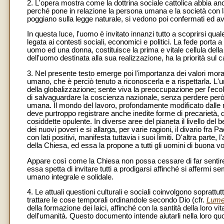
2. L'opera mostra come la dottrina sociale cattolica abbia an
perché pone in relazione la persona umana e la società con la 
poggiano sulla legge naturale, si vedono poi confermati ed avv
In questa luce, l'uomo è invitato innanzi tutto a scoprirsi qu
legata ai contesti sociali, economici e politici. La fede porta 
uomo ed una donna, costituisce la prima e vitale cellula della s
dell'uomo destinata alla sua realizzazione, ha la priorità sul ca
3. Nel presente testo emerge poi l'importanza dei valori morali
umano, che è perciò tenuto a riconoscerla e a rispettarla. L'
della globalizzazione; sente viva la preoccupazione per l'ecolo
di salvaguardare la coscienza nazionale, senza perdere però di 
umana. Il mondo del lavoro, profondamente modificato dalle m
deve purtroppo registrare anche inedite forme di precarietà, di
cosiddette opulente. In diverse aree del pianeta il livello 
dei nuovi poveri e si allarga, per varie ragioni, il divario fr
con lati positivi, manifesta tuttavia i suoi limiti. D'altra par
della Chiesa, ed essa la propone a tutti gli uomini di buona vo
Appare così come la Chiesa non possa cessare di far sentire
essa spetta di invitare tutti a prodigarsi affinché si affermi s
umano integrale e solidale.
4. Le attuali questioni culturali e sociali coinvolgono soprattut
trattare le cose temporali ordinandole secondo Dio (cfr.
Lume
della formazione dei laici, affinché con la santità della loro v
dell'umanità. Questo documento intende aiutarli nella loro qu