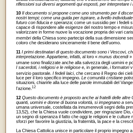
riflessioni sui diversi argomenti qui esposti, per interpretare i
10
Il documento si propone come uno strumento per il discer
nostri tempi; come una guida per ispirare, a livello individual
futuro con fiducia e speranza
; come un sussidio per i fedeli
capace di rispondere alle esigenze del nostro tempo e misurato
valorizzare in forme nuove la vocazione propria dei vari caris
membri
della Chiesa sono partecipi della sua dimensione sec
coloro che desiderano sinceramente il bene dell'uomo.
11
I primi destinatari di questo documento sono i Vescovi, che
interpretazione
. Appartiene, infatti, al loro «
munus docendi
» 
umane sono finalizzate anche alla salvezza degli uomini e pos
I sacerdoti, i religiosi e le religiose
e, in generale,
i formatori
v
servizio pastorale.
I fedeli laici
, che cercano il Regno dei ciel
luce per il loro specifico impegno.
Le comunità cristiane
potra
situazioni, chiarirle alla luce delle parole immutabili del Vangel
12
l'azione.
12
Questo documento è proposto anche ai fratelli delle altre C
quanti, uomini e donne di buona volontà, si impegnano a ser
umana universale, costellata da innumerevoli segni della pres
13,52), che la Chiesa vuole condividere, per ringraziare Dio,
un segno di speranza il fatto che oggi le religioni e le culture
sforzi per favorire la giustizia, la fraternità, la pace e la cre
La Chiesa Cattolica unisce in particolare il proprio impegno 