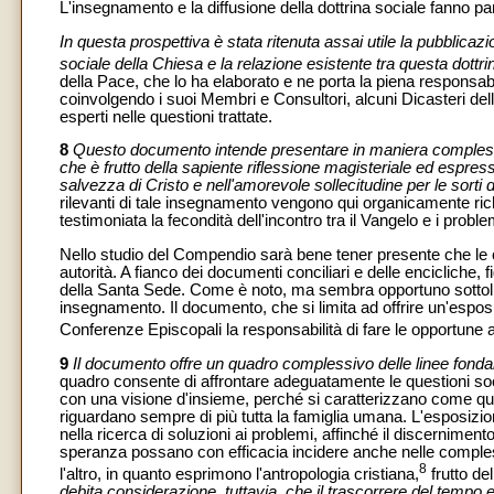
L'insegnamento e la diffusione della dottrina sociale fanno pa
In questa prospettiva è stata ritenuta assai utile la pubblicaz
sociale della Chiesa e la relazione esistente tra questa dott
della Pace, che lo ha elaborato e ne porta la piena responsab
coinvolgendo i suoi Membri e Consultori, alcuni Dicasteri de
esperti nelle questioni trattate.
8
Questo documento intende presentare in maniera complessi
che è frutto della sapiente riflessione magisteriale ed espres
salvezza di Cristo e nell'amorevole sollecitudine per le sorti 
rilevanti di tale insegnamento vengono qui organicamente rich
testimoniata la fecondità dell'incontro tra il Vangelo e i prob
Nello studio del Compendio sarà bene tener presente che le ci
autorità. A fianco dei documenti conciliari e delle encicliche,
della Santa Sede. Come è noto, ma sembra opportuno sottolinear
insegnamento. Il documento, che si limita ad offrire un'esposiz
Conferenze Episcopali la responsabilità di fare le opportune ap
9
Il documento offre un quadro complessivo delle linee fonda
quadro consente di affrontare adeguatamente le questioni soc
con una visione d'insieme, perché si caratterizzano come qu
riguardano sempre di più tutta la famiglia umana. L'esposizio
nella ricerca di soluzioni ai problemi, affinché il discernimento,
speranza possano con efficacia incidere anche nelle complesse s
8
l'altro, in quanto esprimono l'antropologia cristiana,
frutto de
debita considerazione, tuttavia, che il trascorrere del tempo e