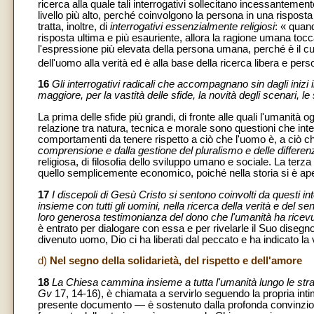
ricerca alla quale tali interrogativi sollecitano incessantemen
livello più alto, perché coinvolgono la persona in una rispost
tratta, inoltre, di
interrogativi essenzialmente religiosi
: « quan
risposta ultima e più esauriente, allora la ragione umana tocca il
l'espressione più elevata della persona umana, perché è il c
dell'uomo alla verità ed è alla base della ricerca libera e per
16
Gli interrogativi radicali che accompagnano sin dagli ini
maggiore, per la vastità delle sfide, la novità degli scenari, 
La prima delle sfide più grandi, di fronte alle quali l'umanità og
relazione tra natura, tecnica e morale sono questioni che inte
comportamenti da tenere rispetto a ciò che l'uomo è, a ciò 
comprensione e dalla gestione del pluralismo e delle differen
religiosa, di filosofia dello sviluppo umano e sociale. La terza
quello semplicemente economico, poiché nella storia si è ape
17
I discepoli di Gesù Cristo si sentono coinvolti da questi in
insieme con tutti gli uomini, nella ricerca della verità e del s
loro generosa testimonianza del dono che l'umanità ha ricev
è entrato per dialogare con essa e per rivelarle il Suo disegno 
divenuto uomo, Dio ci ha liberati dal peccato e ha indicato l
d)
Nel segno della solidarietà, del rispetto e dell'amore
18
La Chiesa cammina insieme a tutta l'umanità lungo le stra
Gv
17, 14-16), è chiamata a servirlo seguendo la propria in
presente documento — è sostenuto dalla profonda convinzion