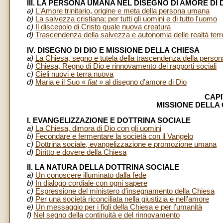
III. LA PERSONA UMANA NEL DISEGNO DI AMORE DI 
a)
L'Amore trinitario, origine e meta della persona umana
b)
La salvezza cristiana: per tutti gli uomini e di tutto l'uomo
c)
Il discepolo di Cristo quale nuova creatura
d)
Trascendenza della salvezza e autonomia delle realtà ter
IV. DISEGNO DI DIO E MISSIONE DELLA CHIESA
a)
La Chiesa, segno e tutela della trascendenza della perso
b)
Chiesa, Regno di Dio e rinnovamento dei rapporti sociali
c)
Cieli nuovi e terra nuova
d)
Maria e il Suo «
fiat
» al disegno d'amore di Dio
CAP
MISSIONE DELLA 
I. EVANGELIZZAZIONE E DOTTRINA SOCIALE
a)
La Chiesa, dimora di Dio con gli uomini
b)
Fecondare e fermentare la società con il Vangelo
c)
Dottrina sociale, evangelizzazione e promozione umana
d)
Diritto e dovere della Chiesa
II. LA NATURA DELLA DOTTRINA SOCIALE
a)
Un conoscere illuminato dalla fede
b)
In dialogo cordiale con ogni sapere
c)
Espressione del ministero d'insegnamento della Chiesa
d)
Per una società riconciliata nella giustizia e nell'amore
e)
Un messaggio per i figli della Chiesa e per l'umanità
f)
Nel segno della continuità e del rinnovamento