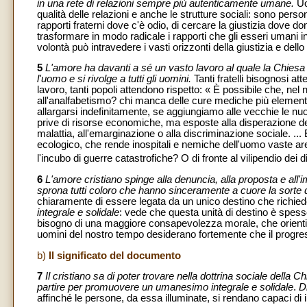
in una rete di relazioni sempre più autenticamente umane.
Uo
qualità delle relazioni e anche le strutture sociali: sono perso
rapporti fraterni dove c'è odio, di cercare la giustizia dove 
trasformare in modo radicale i rapporti che gli esseri umani i
volontà può intravedere i vasti orizzonti della giustizia e dell
5
L'amore ha davanti a sé un vasto lavoro al quale la Chiesa 
l'uomo e si rivolge a tutti gli uomini.
Tanti fratelli bisognosi a
lavoro, tanti popoli attendono rispetto: « È possibile che, n
all'analfabetismo? chi manca delle cure mediche più elementa
allargarsi indefinitamente, se aggiungiamo alle vecchie le n
prive di risorse economiche, ma esposte alla disperazione del 
malattia, all'emarginazione o alla discriminazione sociale. ... 
ecologico, che rende inospitali e nemiche dell'uomo vaste ar
l'incubo di guerre catastrofiche? O di fronte al vilipendio dei
6
L'amore cristiano spinge alla denuncia, alla proposta e all'
sprona tutti coloro che hanno sinceramente a cuore la sorte de
chiaramente di essere legata da un unico destino che richie
integrale e solidale
: vede che questa unità di destino è spess
bisogno di una maggiore consapevolezza morale, che orienti i
uomini del nostro tempo desiderano fortemente che il progress
b)
Il significato del documento
7
Il cristiano sa di poter trovare nella dottrina sociale della Chie
partire per promuovere un umanesimo integrale e solidale
.
D
affinché le persone, da essa illuminate, si rendano capaci di in