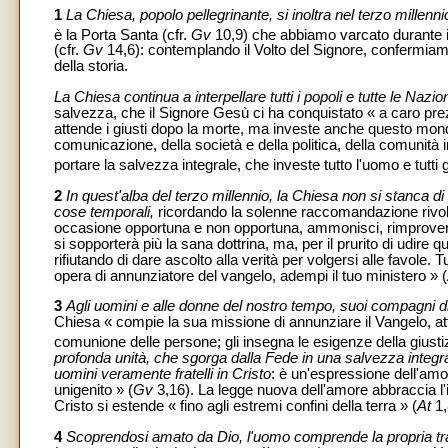
1
La Chiesa, popolo pellegrinante, si inoltra nel terzo millennio
è la Porta Santa (cfr.
Gv
10,9) che abbiamo varcato durante i
(cfr.
Gv
14,6): contemplando il Volto del Signore, confermiamo
della storia.
La Chiesa continua a interpellare tutti i popoli e tutte le Naz
salvezza, che il Signore Gesù ci ha conquistato « a caro pre
attende i giusti dopo la morte, ma investe anche questo mondo 
comunicazione, della società e della politica, della comunità i
portare la salvezza integrale, che investe tutto l'uomo e tutti gl
2
In quest'alba del terzo millennio, la Chiesa non si stanca d
cose temporali,
ricordando la solenne raccomandazione rivolta
occasione opportuna e non opportuna, ammonisci, rimprovera, 
si sopporterà più la sana dottrina, ma, per il prurito di udire
rifiutando di dare ascolto alla verità per volgersi alle favole.
opera di annunziatore del vangelo, adempi il tuo ministero » (
3
Agli uomini e alle donne del nostro tempo, suoi compagni di 
Chiesa « compie la sua missione di annunziare il Vangelo, att
comunione delle persone; gli insegna le esigenze della giustiz
profonda unità, che sgorga dalla Fede in una salvezza integrale
uomini veramente fratelli in Cristo
: è un'espressione dell'amor
unigenito » (
Gv
3,16). La legge nuova dell'amore abbraccia l'i
Cristo si estende « fino agli estremi confini della terra » (
At
1,
4
Scoprendosi amato da Dio, l'uomo comprende la propria tras