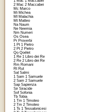
1 Mac 1 Maccabei
2 Mac 2 Maccabei
Mc Marco
Mi Michea
Ml Malachia
Mt Matteo
Na Naum
Ne Neemia
Nm Numeri
Os Osea
Pr Proverbi
1 Pt 1 Pietro
2 Pt 2 Pietro
Qo Qoèlet
1 Re 1 Libro dei Re
2 Re 2 Libro dei Re
Rm Romani
Rt Rut
Sal Salmi
1 Sam 1 Samuele
2 Sam 2 Samuele
Sap Sapienza
Sir Siracide
Sof Sofonia
Tb Tobia
1 Tm 1 Timoteo
2 Tm 2 Timoteo
1 Ts 1 Tessalonicesi