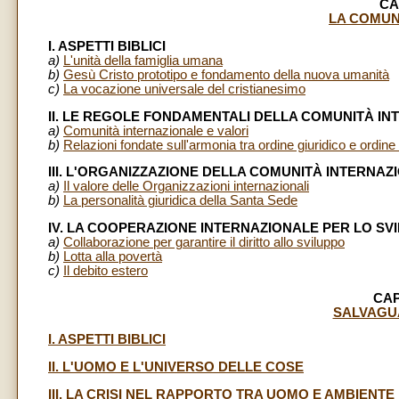
CA
LA COMUN
I. ASPETTI BIBLICI
a)
L'unità della famiglia umana
b)
Gesù Cristo prototipo e fondamento della nuova umanità
c)
La vocazione universale del cristianesimo
II. LE REGOLE FONDAMENTALI DELLA COMUNITÀ I
a)
Comunità internazionale e valori
b)
Relazioni fondate sull'armonia tra ordine giuridico e ordin
III. L'ORGANIZZAZIONE DELLA COMUNITÀ INTERNAZ
a)
Il valore delle Organizzazioni internazionali
b)
La personalità giuridica della Santa Sede
IV. LA COOPERAZIONE INTERNAZIONALE PER LO SV
a)
Collaborazione per garantire il diritto allo sviluppo
b)
Lotta alla povertà
c)
Il debito estero
CAP
SALVAGU
I. ASPETTI BIBLICI
II. L'UOMO E L'UNIVERSO DELLE COSE
III. LA CRISI NEL RAPPORTO TRA UOMO E AMBIENTE