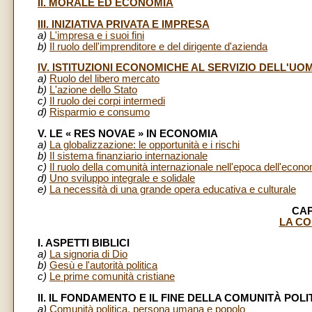
II. MORALE ED ECONOMIA
III. INIZIATIVA PRIVATA E IMPRESA
a)
L'impresa e i suoi fini
b)
Il ruolo dell'imprenditore e del dirigente d'azienda
IV. ISTITUZIONI ECONOMICHE AL SERVIZIO DELL'UO
a)
Ruolo del libero mercato
b)
L'azione dello Stato
c)
Il ruolo dei corpi intermedi
d)
Risparmio e consumo
V. LE « RES NOVAE » IN ECONOMIA
a)
La globalizzazione: le opportunità e i rischi
b)
Il sistema finanziario internazionale
c)
Il ruolo della comunità internazionale nell'epoca dell'econ
d)
Uno sviluppo integrale e solidale
e)
La necessità di una grande opera educativa e culturale
CAP
LA CO
I. ASPETTI BIBLICI
a)
La signoria di Dio
b)
Gesù e l'autorità politica
c)
Le prime comunità cristiane
II. IL FONDAMENTO E IL FINE DELLA COMUNITÀ POLI
a)
Comunità politica, persona umana e popolo