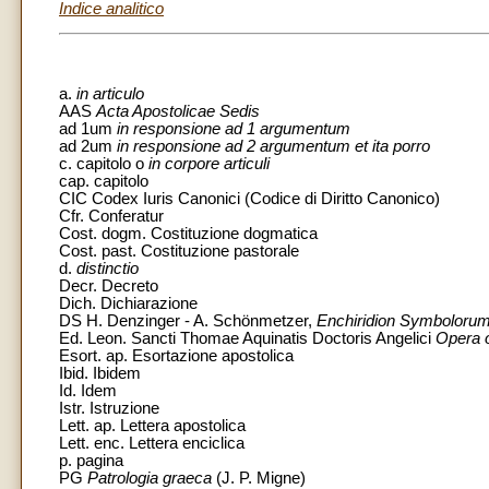
Indice analitico
a.
in articulo
AAS
Acta Apostolicae Sedis
ad 1um
in responsione ad 1 argumentum
ad 2um
in responsione ad 2 argumentum et ita porro
c. capitolo o
in corpore articuli
cap. capitolo
CIC Codex Iuris Canonici (Codice di Diritto Canonico)
Cfr. Conferatur
Cost. dogm. Costituzione dogmatica
Cost. past. Costituzione pastorale
d.
distinctio
Decr. Decreto
Dich. Dichiarazione
DS H. Denzinger - A. Schönmetzer,
Enchiridion Symbolorum 
Ed. Leon. Sancti Thomae Aquinatis Doctoris Angelici
Opera 
Esort. ap. Esortazione apostolica
Ibid. Ibidem
Id. Idem
Istr. Istruzione
Lett. ap. Lettera apostolica
Lett. enc. Lettera enciclica
p. pagina
PG
Patrologia graeca
(J. P. Migne)