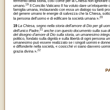
fermento della storia, così come per la Chiesa non ignorare q
19
umano.
Il Concilio Vaticano II ha voluto dare un'eloquente d
famiglia umana, instaurando con essa un dialogo su tanti pro
del genere umano le energie di salvezza che la Chiesa, sotto l
20
la persona dell'uomo e di edificare la società umana ».
19
La Chiesa, segno nella storia dell'amore di Dio per gli uomi
21
dell'unico Padre
,
anche con questo documento sulla sua dott
del disegno d'amore di Dio sulla storia, un umanesimo integra
politico, fondato sulla dignità e sulla libertà di ogni persona u
umanesimo può essere realizzato se i singoli uomini e donne e
e diffonderle nella società, « cosicché vi siano davvero uomin
22
grazia divina ».
P