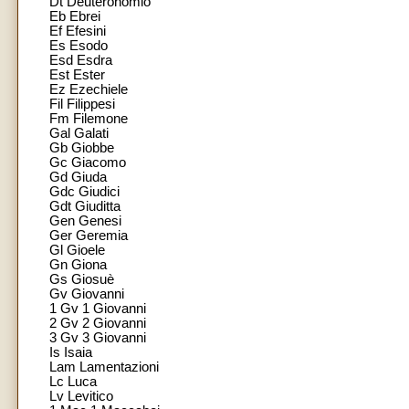
Dt Deuteronomio
Eb Ebrei
Ef Efesini
Es Esodo
Esd Esdra
Est Ester
Ez Ezechiele
Fil Filippesi
Fm Filemone
Gal Galati
Gb Giobbe
Gc Giacomo
Gd Giuda
Gdc Giudici
Gdt Giuditta
Gen Genesi
Ger Geremia
Gl Gioele
Gn Giona
Gs Giosuè
Gv Giovanni
1 Gv 1 Giovanni
2 Gv 2 Giovanni
3 Gv 3 Giovanni
Is Isaia
Lam Lamentazioni
Lc Luca
Lv Levitico