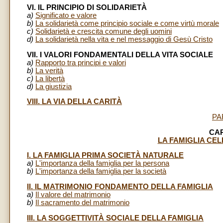
VI. IL PRINCIPIO DI SOLIDARIETÀ
a)
Significato e valore
b)
La solidarietà come principio sociale e come virtù morale
c)
Solidarietà e crescita comune degli uomini
d)
La solidarietà nella vita e nel messaggio di Gesù Cristo
VII. I VALORI FONDAMENTALI DELLA VITA SOCIALE
a)
Rapporto tra principi e valori
b)
La verità
c)
La libertà
d)
La giustizia
VIII. LA VIA DELLA CARITÀ
PA
CAP
LA FAMIGLIA CEL
I. LA FAMIGLIA PRIMA SOCIETÀ NATURALE
a)
L'importanza della famiglia per la persona
b)
L'importanza della famiglia per la società
II. IL MATRIMONIO FONDAMENTO DELLA FAMIGLIA
a)
Il valore del matrimonio
b)
Il sacramento del matrimonio
III. LA SOGGETTIVITÀ SOCIALE DELLA FAMIGLIA