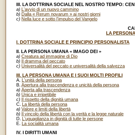
III. LA DOTTRINA SOCIALE NEL NOSTRO TEMPO: CEN
a)
L'avvio di un nuovo cammino
b)
Dalla « Rerum novarum » ai nostri giorni
c)
Nella luce e sotto l'impulso del Vangelo
CA
LA PERSONA 
I. DOTTRINA SOCIALE E PRINCIPIO PERSONALISTA
II. LA PERSONA UMANA « IMAGO DEI »
a)
Creatura ad immagine di Dio
b)
Il dramma del peccato
c)
Universalità del peccato e universalità della salvezza
III. LA PERSONA UMANA E I SUOI MOLTI PROFILI
A.
L'unità della persona
B.
Apertura alla trascendenza e unicità della persona
a)
Aperta alla trascendenza
b)
Unica e irripetibile
c)
Il rispetto della dignità umana
C.
La libertà della persona
a)
Valore e limiti della libertà
b)
Il vincolo della libertà con la verità e la legge naturale
D.
L'uguaglianza in dignità di tutte le persone
E.
La socialità umana
IV. I DIRITTI UMANI