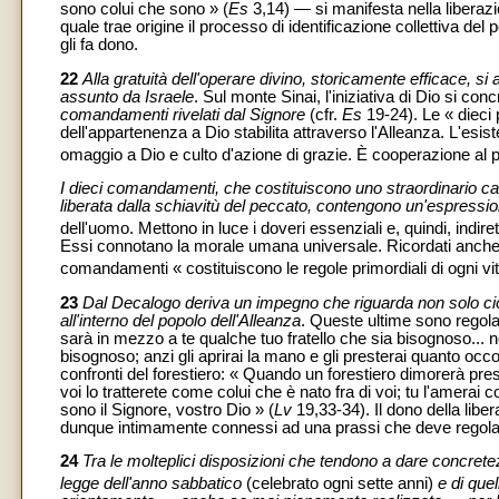
sono colui che sono » (
Es
3,14) — si manifesta nella liberaz
quale trae origine il processo di identificazione collettiva del
gli fa dono.
22
Alla gratuità dell'operare divino, storicamente efficace,
assunto da Israele
. Sul monte Sinai, l'iniziativa di Dio si con
comandamenti rivelati dal Signore
(cfr.
Es
19-24). Le « dieci 
dell'appartenenza a Dio stabilita attraverso l'Alleanza. L'esi
omaggio a Dio e culto d'azione di grazie. È cooperazione al p
I dieci comandamenti, che costituiscono uno straordinario ca
liberata dalla schiavitù del peccato, contengono un'espression
dell'uomo. Mettono in luce i doveri essenziali e, quindi, indire
Essi connotano la morale umana universale. Ricordati anche 
comandamenti « costituiscono le regole primordiali di ogni vit
23
Dal Decalogo deriva un impegno che riguarda non solo ciò 
all'interno del popolo dell'Alleanza
. Queste ultime sono regolat
sarà in mezzo a te qualche tuo fratello che sia bisognoso... no
bisognoso; anzi gli aprirai la mano e gli presterai quanto occor
confronti del forestiero: « Quando un forestiero dimorerà presso
voi lo tratterete come colui che è nato fra di voi; tu l'amerai 
sono il Signore, vostro Dio » (
Lv
19,33-34). Il dono della liber
dunque intimamente connessi ad una prassi che deve regolare, ne
24
Tra le molteplici disposizioni che tendono a dare concretezza
legge dell'anno sabbatico
(celebrato ogni sette anni)
e di quel