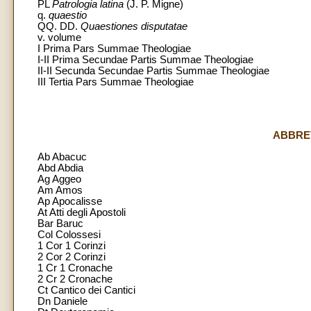
PL
Patrologia latina
(J. P. Migne)
q.
quaestio
QQ. DD.
Quaestiones disputatae
v. volume
I Prima Pars Summae Theologiae
I-II Prima Secundae Partis Summae Theologiae
II-II Secunda Secundae Partis Summae Theologiae
III Tertia Pars Summae Theologiae
ABBREV
Ab Abacuc
Abd Abdia
Ag Aggeo
Am Amos
Ap Apocalisse
At Atti degli Apostoli
Bar Baruc
Col Colossesi
1 Cor 1 Corinzi
2 Cor 2 Corinzi
1 Cr 1 Cronache
2 Cr 2 Cronache
Ct Cantico dei Cantici
Dn Daniele