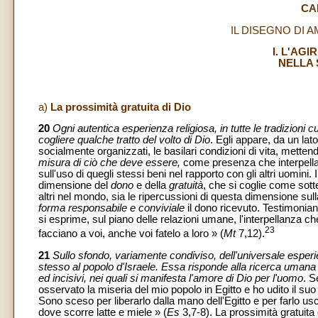
CA
IL DISEGNO DI 
I. L'AGI
NELLA 
a)
La prossimità gratuita di Dio
20
Ogni autentica esperienza religiosa, in tutte le tradizioni 
cogliere qualche tratto del volto di Dio
. Egli appare, da un la
socialmente organizzati, le basilari condizioni di vita, metten
misura di ciò che deve essere,
come presenza che interpella 
sull'uso di quegli stessi beni nel rapporto con gli altri uomini.
dimensione del
dono
e della
gratuità
, che si coglie come sott
altri nel mondo, sia le ripercussioni di questa dimensione sul
forma responsabile e conviviale
il dono ricevuto. Testimonian
si esprime, sul piano delle relazioni umane, l'interpellanza c
23
facciano a voi, anche voi fatelo a loro » (
Mt
7,12).
21
Sullo sfondo, variamente condiviso, dell'universale esperi
stesso al popolo d'Israele. Essa risponde alla ricerca umana d
ed incisivi, nei quali si manifesta l'amore di Dio per l'uomo
. S
osservato la miseria del mio popolo in Egitto e ho udito il suo
Sono sceso per liberarlo dalla mano dell'Egitto e per farlo 
dove scorre latte e miele » (
Es
3,7-8). La prossimità gratuita