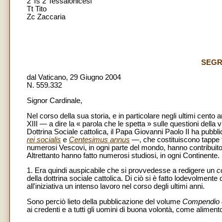
2 Ts 2 Tessalonicesi
Tt Tito
Zc Zaccaria
SEGR
dal Vaticano, 29 Giugno 2004
N. 559.332
Signor Cardinale,
Nel corso della sua storia, e in particolare negli ultimi cen
XIII — a dire la « parola che le spetta » sulle questioni della
Dottrina Sociale cattolica, il Papa Giovanni Paolo II ha pubbl
rei socialis
e
Centesimus annus
—, che costituiscono tappe f
numerosi Vescovi, in ogni parte del mondo, hanno contribuito i
Altrettanto hanno fatto numerosi studiosi, in ogni Continente.
1. Era quindi auspicabile che si provvedesse a redigere un
c
della dottrina sociale cattolica. Di ciò si è fatto lodevolmente
all'iniziativa un intenso lavoro nel corso degli ultimi anni.
Sono perciò lieto della pubblicazione del volume
Compendio de
ai credenti e a tutti gli uomini di buona volontà, come alimen