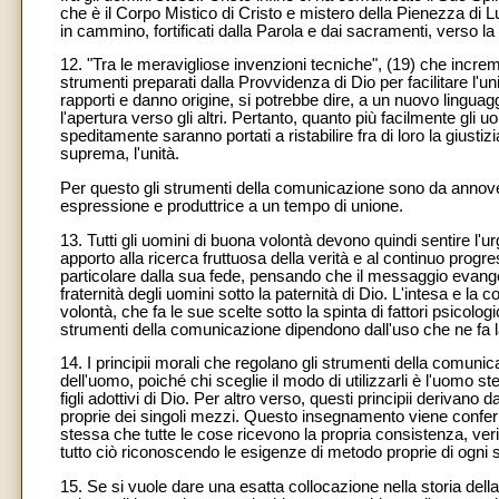
che è il Corpo Mistico di Cristo e mistero della Pienezza di Lu
in cammino, fortificati dalla Parola e dai sacramenti, verso la 
12. "Tra le meravigliose invenzioni tecniche", (19) che incremen
strumenti preparati dalla Provvidenza di Dio per facilitare l'un
rapporti e danno origine, si potrebbe dire, a un nuovo linguag
l'apertura verso gli altri. Pertanto, quanto più facilmente gl
speditamente saranno portati a ristabilire fra di loro la giustiz
suprema, l'unità.
Per questo gli strumenti della comunicazione sono da annoverars
espressione e produttrice a un tempo di unione.
13. Tutti gli uomini di buona volontà devono quindi sentire l'u
apporto alla ricerca fruttuosa della verità e al continuo pro
particolare dalla sua fede, pensando che il messaggio evangelic
fraternità degli uomini sotto la paternità di Dio. L'intesa e la 
volontà, che fa le sue scelte sotto la spinta di fattori psicologi
strumenti della comunicazione dipendono dall'uso che ne fa l
14. I principii morali che regolano gli strumenti della comun
dell'uomo, poiché chi sceglie il modo di utilizzarli è l'uomo 
figli adottivi di Dio. Per altro verso, questi principii derivano
proprie dei singoli mezzi. Questo insegnamento viene conferm
stessa che tutte le cose ricevono la propria consistenza, verità
tutto ciò riconoscendo le esigenze di metodo proprie di ogni s
15. Se si vuole dare una esatta collocazione nella storia del