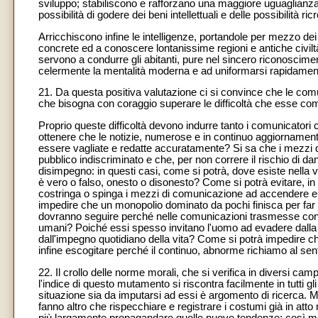
sviluppo; stabiliscono e rafforzano una maggiore uguaglianza f
possibilità di godere dei beni intellettuali e delle possibilità ric
Arricchiscono infine le intelligenze, portandole per mezzo dei
concrete ed a conoscere lontanissime regioni e antiche civilt
servono a condurre gli abitanti, pure nel sincero riconoscimen
celermente la mentalità moderna e ad uniformarsi rapidamente
21. Da questa positiva valutazione ci si convince che le comu
che bisogna con coraggio superare le difficoltà che esse co
Proprio queste difficoltà devono indurre tanto i comunicatori c
ottenere che le notizie, numerose e in continuo aggiornament
essere vagliate e redatte accuratamente? Si sa che i mezzi d
pubblico indiscriminato e che, per non correre il rischio di dan
disimpegno: in questi casi, come si potrà, dove esiste nella 
è vero o falso, onesto o disonesto? Come si potrà evitare, in 
costringa o spinga i mezzi di comunicazione ad accendere e
impedire che un monopolio dominato da pochi finisca per far 
dovranno seguire perché nelle comunicazioni trasmesse con qu
umani? Poiché essi spesso invitano l'uomo ad evadere dalla 
dall'impegno quotidiano della vita? Come si potrà impedire ch
infine escogitare perché il continuo, abnorme richiamo al senti
22. Il crollo delle norme morali, che si verifica in diversi ca
l'indice di questo mutamento si riscontra facilmente in tutti 
situazione sia da imputarsi ad essi è argomento di ricerca. Mol
fanno altro che rispecchiare e registrare i costumi già in atto
più largamente propagandare quelle nuove tendenze; così 