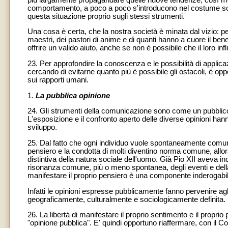
comportamento, a poco a poco s'introducono nel costume soci
questa situazione proprio sugli stessi strumenti.
Una cosa è certa, che la nostra società è minata dal vizio: pe
maestri, dei pastori di anime e di quanti hanno a cuore il b
offrire un valido aiuto, anche se non è possibile che il loro inf
23. Per approfondire la conoscenza e le possibilità di applicazi
cercando di evitarne quanto più è possibile gli ostacoli, è opp
sui rapporti umani.
1.
La pubblica opinione
24. Gli strumenti della comunicazione sono come un pubblico 
L'esposizione e il confronto aperto delle diverse opinioni hanno 
sviluppo.
25. Dal fatto che ogni individuo vuole spontaneamente comunica
pensiero e la condotta di molti diventino norma comune, allora
distintiva della natura sociale dell'uomo. Già Pio XII aveva in
risonanza comune, più o meno spontanea, degli eventi e della sit
manifestare il proprio pensiero è una componente inderogabile
Infatti le opinioni espresse pubblicamente fanno pervenire agli 
geograficamente, culturalmente e sociologicamente definita.
26. La libertà di manifestare il proprio sentimento e il propri
"opinione pubblica". E' quindi opportuno riaffermare, con il Co