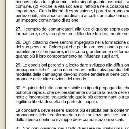
riconosciuta a tutti gli uomini tanto singoli quanto associati, 
comune. (2) Poiché la vita sociale si rafforza nella collabora
importanza. Con la libertà di espressione, i pareri verranno so
perfezionati, altri ancora coordinati o accolti con soluzioni di
un impegno comunitario di azione.
27. Il compito dei comunicatori, alla luce di quanto sopra es
far nascere, nel raccogliere, nel diffondere le idee, mentre ne fa
28. Ogni cittadino deve sentirsi impegnato nella formazione del
del suo pensiero. Coloro poi che per la loro posizione o per doti
manifestano il loro parere, influiscono grandemente nel formar
quanto più il loro comportamento ha influenza sugli altri.
29. Le condizioni perché sia lecito dare sviluppo alla diffusi
propagandistiche" - sono da ricercarsi nella salvaguardia della 
modalità della campagna devono inoltre tendere al bene comune, 
propria e delle altre nazioni del mondo.
30. E quindi del tutto inammissibile un tipo di propaganda, 
pubblica replica, che deliberatamente distorca la realtà delle s
notizie incomplete, tralasciando quelle più determinanti o tr
legittima libertà di scelta da parte del popolo.
La condanna deve essere ancora più esplicita per la conferm
propagandistiche, conferma data dalle scienze positive, part
dallo stesso continuo sviluppo delle comunicazioni sociali.
31. Non ogni opinione, per il fatto di essere divulgatissima, c