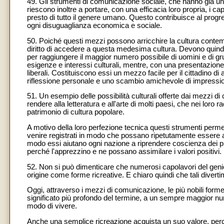
49. Gli strumenti di comunicazione sociale, che hanno già un 
riescono inoltre a portare, con una efficacia loro propria, i cap
presto di tutto il genere umano. Questo contribuisce al progres
ogni disuguaglianza economica e sociale.
50. Poiché questi mezzi possono arricchire la cultura cont
diritto di accedere a questa medesima cultura. Devono quindi a
per raggiungere il maggior numero possibile di uomini e di g
esigenze e interessi culturali, mentre, con una presentazione abi
liberali. Costituiscono essi un mezzo facile per il cittadino di
riflessione personale e uno scambio amichevole di impression
51. Un esempio delle possibilità culturali offerte dai mezzi 
rendere alla letteratura e all'arte di molti paesi, che nei loro
patrimonio di cultura popolare.
A motivo della loro perfezione tecnica questi strumenti permett
venire registrati in modo che possano ripetutamente essere appr
modo essi aiutano ogni nazione a riprendere coscienza dei prop
perché l'apprezzino e ne possano assimilare i valori positivi.
52. Non si può dimenticare che numerosi capolavori del genio
origine come forme ricreative. E chiaro quindi che tali diver
Oggi, attraverso i mezzi di comunicazione, le più nobili forme 
significato più profondo del termine, a un sempre maggior nu
modo di vivere.
Anche una semplice ricreazione acquista un suo valore, perché