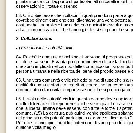
giunta monca con l'apporto di particolari attinti da altre fonti
osservazioni o il totale dissenso.
83. Chi obbiettasse che i cittadini, i quali prendono parte a q
dovrebbe dimenticare che essi diventano una vera potenza, s
così anche i semplici cittadini devono riunirsi in circoli o as
ad altre organizzazioni che hanno gli stessi scopi anche se p
3.
Collaborazione
a)
Fra cittadini e autorità civili
84. Poiché le comunicazioni sociali servono al progresso della
di interessarsene. E vantaggio comune rivendicare la libertà 
che sono implicati nel campo delle comunicazioni si comportin
persona umana e nella ricerca del bene del proprio paese e di t
85. Una vera comunità civile richiede prima di tutto che sia rico
qualità di comunicatori e di recettori, esercitino un responsab
comunicatori diano vita a organizzazioni che si propongano 
86. Il ruolo delle autorità civili in questo campo deve esplicar
quello di frenare o di reprimere, anche se in qualche caso è ne
che la libertà umana deve essere, con tutte le forze, rispettat
comune. (15) La censura può quindi venire applicata soltanto i
del principio della potestà partecipata o, come si dice, della 
Per questo principio i pubblici poteri non devono prendere quell
qualche volta meglio.