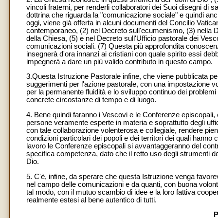
vincoli fraterni, per renderli collaboratori dei Suoi disegni 
dottrina che riguarda la "comunicazione sociale" e quindi anc
oggi, viene già offerta in alcuni documenti del Concilio Vatic
contemporaneo, (2) nel Decreto sull'ecumenismo, (3) nella Dich
della Chiesa, (5) e nel Decreto sull'Ufficio pastorale dei Ves
comunicazioni sociali. (7) Questa più approfondita conoscenz
insegnerà d'ora innanzi ai cristiani con quale spirito essi de
impegnerà a dare un più valido contributo in questo campo.
3.Questa Istruzione Pastorale infine, che viene pubblicata per 
suggerimenti per l'azione pastorale, con una impostazione vol
per la permanente fluidità e lo sviluppo continuo dei problem
concrete circostanze di tempo e di luogo.
4. Bene quindi faranno i Vescovi e le Conferenze episcopali, c
persone veramente esperte in materia e soprattutto degli uffic
con tale collaborazione volenterosa e collegiale, rendere pi
condizioni particolari dei popoli e dei territori dei quali hanno
lavoro le Conferenze episcopali si avvantaggeranno del contri
specifica competenza, dato che il retto uso degli strumenti del
Dio.
5. C'è, infine, da sperare che questa Istruzione venga favor
nel campo delle comunicazioni e da quanti, con buona volontà
tal modo, con il mutuo scambio di idee e la loro fattiva coope
realmente estesi al bene autentico di tutti.
P