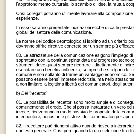
l'approfondimento culturale, lo scambio di idee, la mutua co
Così collegati potranno utilmente lavorare alla composizione 
esperienze.
In esso saranno presentate indicazioni etiche circa le presta
globali del settore della comunicazione.
Le norme del codice deontologico si ispirino ad un criterio posi
dovranno offrire direttive concrete per un sempre più efficace
80. Le attrezzature della comunicazione esigono l'impiego di gr
soprattutto con la continua spinta data dal progresso tecnolog
strumenti deve quasi sempre ricorrere - direttamente o indire
esercitare una benefica influenza, sempre che scelgano le i
comune e non soltanto di trarne un vantaggio economico. Se 
possono essere bensì imprese redditizie, ma nello stesso tem
a non limitare la legittima libertà dei comunicatori, degli autori 
b)
Dei "recettori"
81. Le possibilità dei recettori sono molto ampie e di consegu
comunemente si crede. Che si possa instaurare un vero ed aute
invece, riceveranno in modo passivo le proposte della comuni
interlocutore, nonostante gli sforzi dei comunicatori per aprire 
82. Il recettore può ritenersi attivo quando riesce a interpreta
contesto generale. Così pure quando fa una selezione fra di e