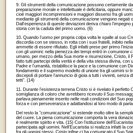
9. Gli strumenti della comunicazione possono certamente dar
preparazione morale e intellettuale è deficitaria, oppure manca
cioè maggiori incomprensioni e maggiori dissensi fra gli uom
mediante gli strumenti della comunicazione vengono negati o 
Dall'esperienza di queste deviazioni deriva chiaro l'impegno pe
storia con la caduta del primo uomo. (6)
10. Quando l'uomo per propria colpa volta le spalle al suo Cre
discordia con se stesso, in rotta con i suoi fratelli, inibito n
ammette di essere rifiutato. Egli infatti prese per primo l'inizi
con gli uomini: nella pienezza dei tempi entrò in comunione co
umano, per mezzo della Sua morte e risurrezione, Cristo, il Fi
fatto tutti partecipi della verità e della vita stessa divina, c
Padre e l'umanità, ristabilisce la pace e la comunione con Dio, 
fondamento e il supremo modello di unione tra gli uomini si trov
discepoli di portare l'annuncio di gioia a tutti i viventi, senza
tetti". (14)
11. Durante l'esistenza terrena Cristo si è rivelato il perfet
somiglianza di coloro che avrebbero ricevuto il Suo messaggio
parlava pienamente inserito nelle reali condizioni del Suo pop
forza e con perseveranza e adattandosi al loro modo di parlare
Del resto la "comunicazione" si estende molto oltre la sempl
del cuore. La piena comunicazione comporta la vera donazione
è realmente spirito e vita. (15) Con l'istituzione dell'Eucaris
partecipata agli uomini. Nell'Eucaristia si realizza infatti la 
fra gli uomini stessi. Cristo infine ci ha comunicato il Suo Spi