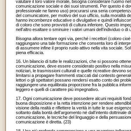
valutare il loro valore morale, bisogna considerare l'uomo nel
comunicazione sociale e dei suoi strumenti. Per questo è dov
professionale ne fanno uso) procurarsi una seria competenza 
del comunicatore, per motivo del suo ufficio, sulla moralità 
hanno incombenze educative o divulgative e quindi influiscono s
di coloro che sono provvisti di cultura inferiore. Questo im
nell'altro esaltare o sminuire i valori umani dell'individuo o di
Bisogna allora tentare ogni via, perché i recettori (coloro c
raggiungano una tale formazione che consenta loro di interpre
di assumere infine il proprio ruolo attivo nella vita sociale.
piena efficacia.
16. Un bilancio di tutte le realizzazioni, che si possono otte
comunicazione, deve essere considerato positivo nella misura
notiziari, le trasmissioni culturali e quelle ricreative devono
limitarsi a propagare frammenti staccati dal contesto general
lettori o gli spettatori possano rendersi esatto conto dei prob
raggiungere una equilibrata proporzione fra la pubblica informaz
leggero e quelli di carattere più impegnativo.
17. Ogni comunicazione deve possedere alcuni requisiti fondam
buona disposizione e la retta intenzione per rendere attendibi
visione della realtà e riflettere la verità in tutte le sue esig
soltanto dalla bontà dell'argomento né dall'intento dottrinale d
comunicazione, le tecniche del linguaggio e della persuasion
comunicazione è diretta. (23)
18. Una più profonda comprensione e una maggiore tolleranza f