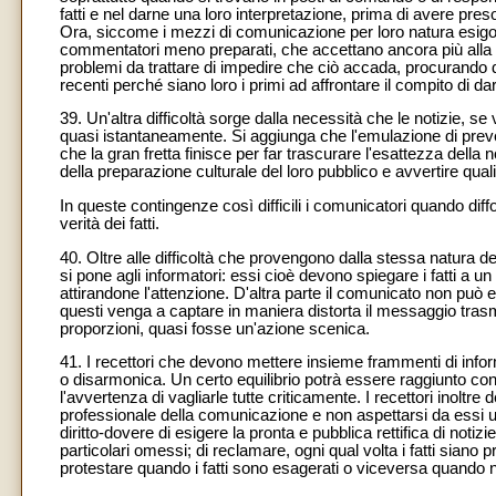
fatti e nel darne una loro interpretazione, prima di avere preso
Ora, siccome i mezzi di comunicazione per loro natura esig
commentatori meno preparati, che accettano ancora più alla 
problemi da trattare di impedire che ciò accada, procurando d
recenti perché siano loro i primi ad affrontare il compito di d
39. Un'altra difficoltà sorge dalla necessità che le notizie, s
quasi istantaneamente. Si aggiunga che l'emulazione di preven
che la gran fretta finisce per far trascurare l'esattezza della 
della preparazione culturale del loro pubblico e avvertire quali
In queste contingenze così difficili i comunicatori quando diff
verità dei fatti.
40. Oltre alle difficoltà che provengono dalla stessa natura d
si pone agli informatori: essi cioè devono spiegare i fatti a u
attirandone l'attenzione. D'altra parte il comunicato non può
questi venga a captare in maniera distorta il messaggio trasm
proporzioni, quasi fosse un'azione scenica.
41. I recettori che devono mettere insieme frammenti di inform
o disarmonica. Un certo equilibrio potrà essere raggiunto con l
l'avvertenza di vagliarle tutte criticamente. I recettori inoltr
professionale della comunicazione e non aspettarsi da essi 
diritto-dovere di esigere la pronta e pubblica rettifica di notiz
particolari omessi; di reclamare, ogni qual volta i fatti siano p
protestare quando i fatti sono esagerati o viceversa quando n