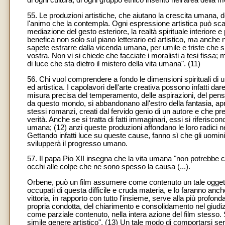
di ogni cultura, di ogni gruppo etnico inserito nell'area della
55. Le produzioni artistiche, che aiutano la crescita umana, de
l'animo che la contempla. Ogni espressione artistica può sca
mediazione del gesto esteriore, la realtà spirituale interior
benefica non solo sul piano letterario ed artistico, ma anche ne
sapete estrarre dalla vicenda umana, per umile e triste che si
vostra. Non vi si chiede che facciate i moralisti a tesi fissa; 
di luce che sta dietro il mistero della vita umana". (11)
56. Chi vuol comprendere a fondo le dimensioni spirituali di un
ed artistica. I capolavori dell'arte creativa possono infatti d
misura precisa del temperamento, delle aspirazioni, del pensie
da questo mondo, si abbandonano all'estro della fantasia, apr
stessi romanzi, creati dal fervido genio di un autore e che 
verità. Anche se si tratta di fatti immaginari, essi si riferisc
umana; (12) anzi queste produzioni affondano le loro radici ne
Gettando infatti luce su queste cause, fanno sì che gli uomini 
svilupperà il progresso umano.
57. Il papa Pio XII insegna che la vita umana "non potrebbe co
occhi alle colpe che ne sono spesso la causa (...).
Orbene, può un film assumere come contenuto un tale oggetto? I p
occupati di questa difficile e cruda materia, e lo faranno anch
vittoria, in rapporto con tutto l'insieme, serve alla più profond
propria condotta, del chiarimento e consolidamento nel giudizi
come parziale contenuto, nella intera azione del film stesso.
simile genere artistico", (13) Un tale modo di comportarsi serve