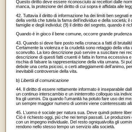
Questo diritto deve essere riconosciuto ai recettori dalle no
manca, la protezione del diritto di cui sopra è affidata alle leg
42. Tuttavia il diritto di informazione ha dei limiti ben segnati e
della verità che tutela la fama dell'individuo e della società; il
famiglie e degli individui; (9) il diritto del segreto, quando è
Quando è in gioco il bene comune, occorre grande prudenza e 
43. Quando si deve fare posto nella cronaca a fatti di brutali
Certamente la violenza e la crudeltà sono retaggio della vi
sconvolto. La loro descrizione può servire a suscitare nei re
descrizione di questi fatti cruenti è fatta in forma eccessiva
rischia di falsare la rappresentazione della vita umana. Si può
debole una certa psicosi, o certi atteggiamenti dell'animo, per
inevitabili controversie della vita.
b)
Libertà di comunicazione
44. Il diritto di essere rettamente informato è inseparabile dal
un continuo interscambio e un ininterrotto colloquio sia indi
fra gli uomini. Da quando l'umanità ha potuto fare uso dei 
un sempre maggior numero di uomini viene cointeressato alla 
45. L'uomo è sociale per natura sua. Deve quindi potere libera
Ciò è richiesto oggi, più che nei tempi passati. Le produzioni c
con un impegno individuale. Del resto ogniqualvolta gli uomini
rendono nello stesso tempo un servizio alla società.