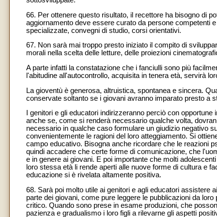
sottosviluppate.
66. Per ottenere questo risultato, il recettore ha bisogno di
aggiornamento deve essere curato da persone competenti e si
specializzate, convegni di studio, corsi orientativi.
67. Non sarà mai troppo presto iniziato il compito di sviluppare
morali nella scelta delle letture, delle proiezioni cinematograf
A parte infatti la constatazione che i fanciulli sono più facilm
l'abitudine all'autocontrollo, acquisita in tenera età, servirà loro
La gioventù è generosa, altruistica, spontanea e sincera. Qu
conservate soltanto se i giovani avranno imparato presto a s
I genitori e gli educatori indirizzeranno perciò con opportune 
anche se, come si renderà necessario qualche volta, dovranno r
necessario in qualche caso formulare un giudizio negativo sulla
convenientemente le ragioni del loro atteggiamento. Si ottiene 
campo educativo. Bisogna anche ricordare che le reazioni psic
quindi accadere che certe forme di comunicazione, che l'uomo
e in genere ai giovani. E poi importante che molti adolescenti 
loro stessa età li rende aperti alle nuove forme di cultura e fa
educazione si è rivelata altamente positiva.
68. Sarà poi molto utile ai genitori e agli educatori assister
parte dei giovani, come pure leggere le pubblicazioni da loro 
critico. Quando sono prese in esame produzioni, che possono 
pazienza e gradualismo i loro figli a rilevarne gli aspetti posi