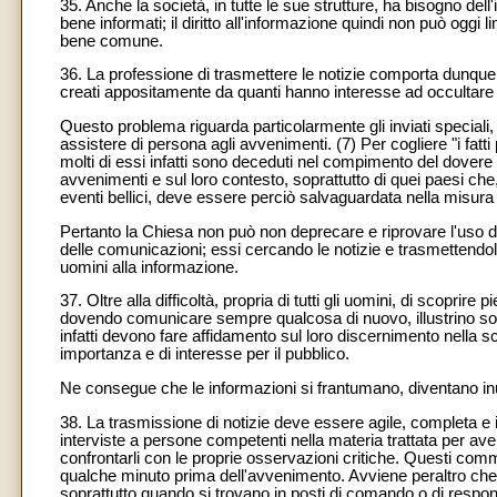
35. Anche la società, in tutte le sue strutture, ha bisogno dell
bene informati; il diritto all'informazione quindi non può oggi 
bene comune.
36. La professione di trasmettere le notizie comporta dunque
creati appositamente da quanti hanno interesse ad occultare l
Questo problema riguarda particolarmente gli inviati special
assistere di persona agli avvenimenti. (7) Per cogliere "i fatti
molti di essi infatti sono deceduti nel compimento del dovere 
avvenimenti e sul loro contesto, soprattutto di quei paesi che
eventi bellici, deve essere perciò salvaguardata nella misura più
Pertanto la Chiesa non può non deprecare e riprovare l'uso 
delle comunicazioni; essi cercando le notizie e trasmettendo
uomini alla informazione.
37. Oltre alla difficoltà, propria di tutti gli uomini, di scoprire
dovendo comunicare sempre qualcosa di nuovo, illustrino solta
infatti devono fare affidamento sul loro discernimento nella sce
importanza e di interesse per il pubblico.
Ne consegue che le informazioni si frantumano, diventano inutil
38. La trasmissione di notizie deve essere agile, completa e i
interviste a persone competenti nella materia trattata per ave
confrontarli con le proprie osservazioni critiche. Questi com
qualche minuto prima dell'avvenimento. Avviene peraltro che 
soprattutto quando si trovano in posti di comando o di respo