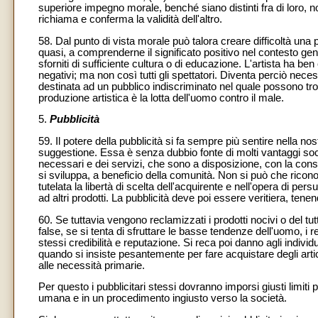
superiore impegno morale, benché siano distinti fra di loro, 
richiama e conferma la validità dell'altro.
58. Dal punto di vista morale può talora creare difficoltà una
quasi, a comprenderne il significato positivo nel contesto gene
sforniti di sufficiente cultura o di educazione. L'artista ha ben 
negativi; ma non così tutti gli spettatori. Diventa perciò nece
destinata ad un pubblico indiscriminato nel quale possono trov
produzione artistica è la lotta dell'uomo contro il male.
5.
Pubblicità
59. Il potere della pubblicità si fa sempre più sentire nella 
suggestione. Essa è senza dubbio fonte di molti vantaggi socia
necessari e dei servizi, che sono a disposizione, con la cons
si sviluppa, a beneficio della comunità. Non si può che rico
tutelata la libertà di scelta dell'acquirente e nell'opera di p
ad altri prodotti. La pubblicità deve poi essere veritiera, te
60. Se tuttavia vengono reclamizzati i prodotti nocivi o del tutt
false, se si tenta di sfruttare le basse tendenze dell'uomo, i
stessi credibilità e reputazione. Si reca poi danno agli individu
quando si insiste pesantemente per fare acquistare degli artic
alle necessità primarie.
Per questo i pubblicitari stessi dovranno imporsi giusti limiti
umana e in un procedimento ingiusto verso la società.