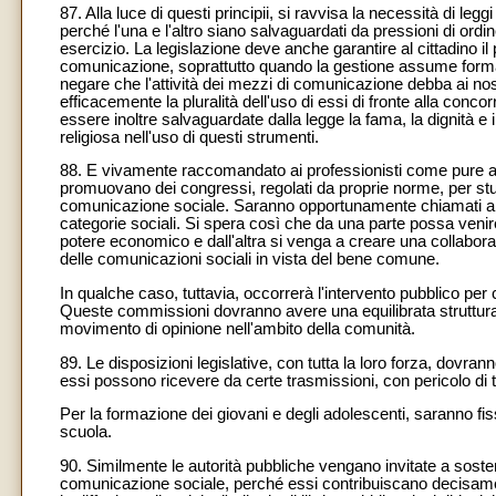
87. Alla luce di questi principii, si ravvisa la necessità di leg
perché l'una e l'altro siano salvaguardati da pressioni di ord
esercizio. La legislazione deve anche garantire al cittadino il pi
comunicazione, soprattutto quando la gestione assume forma 
negare che l'attività dei mezzi di comunicazione debba ai nostr
efficacemente la pluralità dell'uso di essi di fronte alla c
essere inoltre salvaguardate dalla legge la fama, la dignità e i va
religiosa nell'uso di questi strumenti.
88. E vivamente raccomandato ai professionisti come pure all
promuovano dei congressi, regolati da proprie norme, per studi
comunicazione sociale. Saranno opportunamente chiamati a qu
categorie sociali. Si spera così che da una parte possa venire e
potere economico e dall'altra si venga a creare una collaboraz
delle comunicazioni sociali in vista del bene comune.
In qualche caso, tuttavia, occorrerà l'intervento pubblico per
Queste commissioni dovranno avere una equilibrata struttur
movimento di opinione nell'ambito della comunità.
89. Le disposizioni legislative, con tutta la loro forza, dovran
essi possono ricevere da certe trasmissioni, con pericolo di
Per la formazione dei giovani e degli adolescenti, saranno fissa
scuola.
90. Similmente le autorità pubbliche vengano invitate a sostene
comunicazione sociale, perché essi contribuiscano decisame