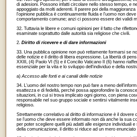
di adesioni. Possono infatti circolare nello stesso tempo, e n
appoggiato da molti aderenti. Il parere poi della maggioranza n
l'opinione pubblica è continuamente fluida e l'uomo non deve fa
comportamento comune; anzi ci possono essere dei validi mot
32. Tuttavia le libere e comuni opinioni per il fatto che riflet
esaminate soprattutto dalle autorità sia religiose che civili.
2.
Diritto di ricevere e di dare informazioni
33. Una pubblica opinione non può rettamente formarsi se non e
delle notizie e il diritto di libera espressione. La libertà di pe
XXIII, (4) Paolo VI (5) e il Concilio Vaticano II (6) hanno riaff
essenziale per la vita e lo sviluppo dell'individuo e della nostr
a)
Accesso alle fonti e ai canali delle notizie
34. L'uomo del nostro tempo non può fare a meno dell'informaz
esattezza e di fedeltà, perché possa approfondire la conosc
situazioni, in cui si trova implicato ogni giorno, con piena c
responsabile nel suo gruppo sociale e sentirsi vitalmente inser
religioso.
Strettamente correlativo al diritto di informazione è il dovere d
se l'uomo che deve essere informato non dà anche la sua coll
per poter scegliere quelli più adatti alle esigenze individuali e
della comunicazione, il diritto si riduce ad un mero enunciato 