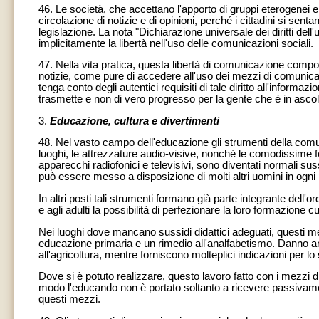
46. Le società, che accettano l'apporto di gruppi eterogenei 
circolazione di notizie e di opinioni, perché i cittadini si sent
legislazione. La nota "Dichiarazione universale dei diritti d
implicitamente la libertà nell'uso delle comunicazioni sociali.
47. Nella vita pratica, questa libertà di comunicazione comporta
notizie, come pure di accedere all'uso dei mezzi di comunicaz
tenga conto degli autentici requisiti di tale diritto all'inform
trasmette e non di vero progresso per la gente che è in ascol
3.
Educazione, cultura e divertimenti
48. Nel vasto campo dell'educazione gli strumenti della co
luoghi, le attrezzature audio-visive, nonché le comodissime f
apparecchi radiofonici e televisivi, sono diventati normali suss
può essere messo a disposizione di molti altri uomini in ogni
In altri posti tali strumenti formano già parte integrante dell
e agli adulti la possibilità di perfezionare la loro formazione cu
Nei luoghi dove mancano sussidi didattici adeguati, questi mez
educazione primaria e un rimedio all'analfabetismo. Danno anc
all'agricoltura, mentre forniscono molteplici indicazioni per l
Dove si è potuto realizzare, questo lavoro fatto con i mezzi d
modo l'educando non è portato soltanto a ricevere passivame
questi mezzi.