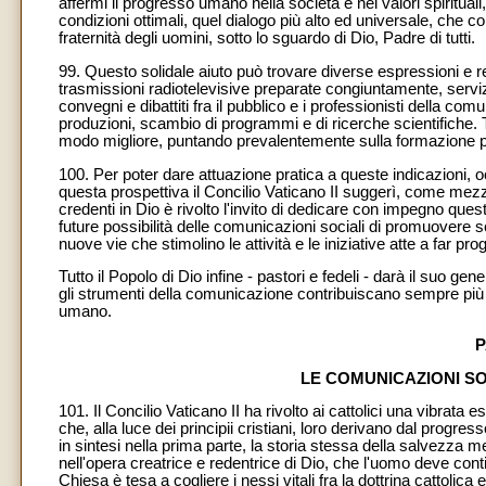
affermi il progresso umano nella società e nei valori spiritual
condizioni ottimali, quel dialogo più alto ed universale, che
fraternità degli uomini, sotto lo sguardo di Dio, Padre di tutti.
99. Questo solidale aiuto può trovare diverse espressioni e re
trasmissioni radiotelevisive preparate congiuntamente, serviz
convegni e dibattiti fra il pubblico e i professionisti della com
produzioni, scambio di programmi e di ricerche scientifiche. T
modo migliore, puntando prevalentemente sulla formazione profess
100. Per poter dare attuazione pratica a queste indicazioni, 
questa prospettiva il Concilio Vaticano II suggerì, come mezzo
credenti in Dio è rivolto l'invito di dedicare con impegno quest
future possibilità delle comunicazioni sociali di promuovere sca
nuove vie che stimolino le attività e le iniziative atte a far 
Tutto il Popolo di Dio infine - pastori e fedeli - darà il suo ge
gli strumenti della comunicazione contribuiscano sempre più all
umano.
P
LE COMUNICAZIONI SOC
101. Il Concilio Vaticano II ha rivolto ai cattolici una vibrat
che, alla luce dei principii cristiani, loro derivano dal prog
in sintesi nella prima parte, la storia stessa della salvezza 
nell'opera creatrice e redentrice di Dio, che l'uomo deve con
Chiesa è tesa a cogliere i nessi vitali fra la dottrina cattolic