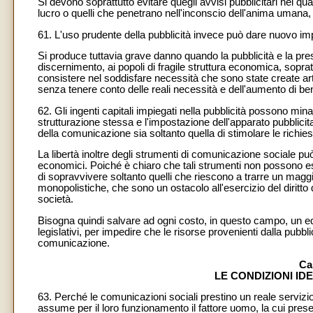
Si devono soprattutto evitare quegli avvisi pubblicitari nei qua
lucro o quelli che penetrano nell'inconscio dell'anima umana, c
61. L'uso prudente della pubblicità invece può dare nuovo impul
Si produce tuttavia grave danno quando la pubblicità e la p
discernimento, ai popoli di fragile struttura economica, soprat
consistere nel soddisfare necessità che sono state create arti
senza tenere conto delle reali necessità e dell'aumento di ben
62. Gli ingenti capitali impiegati nella pubblicità possono mi
strutturazione stessa e l'impostazione dell'apparato pubblicit
della comunicazione sia soltanto quella di stimolare le richie
La libertà inoltre degli strumenti di comunicazione sociale può
economici. Poiché è chiaro che tali strumenti non possono esi
di sopravvivere soltanto quelli che riescono a trarre un maggio
monopolistiche, che sono un ostacolo all'esercizio del diritto d
società.
Bisogna quindi salvare ad ogni costo, in questo campo, un equ
legislativi, per impedire che le risorse provenienti dalla pubb
comunicazione.
Ca
LE CONDIZIONI ID
63. Perché le comunicazioni sociali prestino un reale serviz
assume per il loro funzionamento il fattore uomo, la cui pre