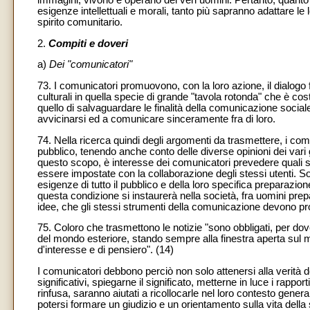
esigenze intellettuali e morali, tanto più sapranno adattare l
spirito comunitario.
2.
Compiti e doveri
a)
Dei "comunicatori"
73. I comunicatori promuovono, con la loro azione, il dialogo
culturali in quella specie di grande "tavola rotonda" che è co
quello di salvaguardare le finalità della comunicazione social
avvicinarsi ed a comunicare sinceramente fra di loro.
74. Nella ricerca quindi degli argomenti da trasmettere, i com
pubblico, tenendo anche conto delle diverse opinioni dei var
questo scopo, è interesse dei comunicatori prevedere quali sa
essere impostate con la collaborazione degli stessi utenti. 
esigenze di tutto il pubblico e della loro specifica preparazio
questa condizione si instaurerà nella società, fra uomini prepar
idee, che gli stessi strumenti della comunicazione devono 
75. Coloro che trasmettono le notizie "sono obbligati, per dov
del mondo esteriore, stando sempre alla finestra aperta sul mond
d'interesse e di pensiero". (14)
I comunicatori debbono perciò non solo attenersi alla verità dei
significativi, spiegarne il significato, metterne in luce i rapport
rinfusa, saranno aiutati a ricollocarle nel loro contesto gene
potersi formare un giudizio e un orientamento sulla vita della 