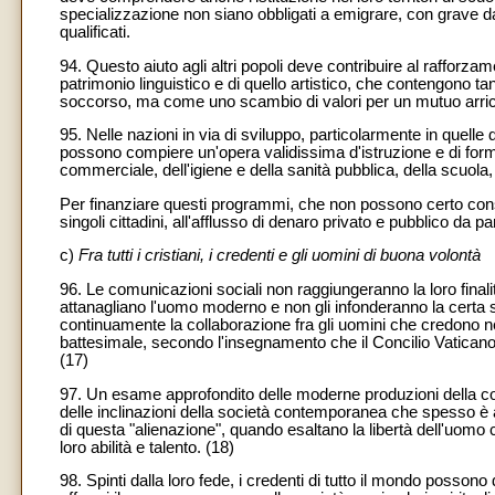
specializzazione non siano obbligati a emigrare, con grave 
qualificati.
94. Questo aiuto agli altri popoli deve contribuire al rafforzame
patrimonio linguistico e di quello artistico, che contengono t
soccorso, ma come uno scambio di valori per un mutuo arri
95. Nelle nazioni in via di sviluppo, particolarmente in quell
possono compiere un'opera validissima d'istruzione e di formaz
commerciale, dell'igiene e della sanità pubblica, della scuola, 
Per finanziare questi programmi, che non possono certo consent
singoli cittadini, all'afflusso di denaro privato e pubblico da par
c)
Fra tutti i cristiani, i credenti e gli uomini di buona volontà
96. Le comunicazioni sociali non raggiungeranno la loro finalit
attanagliano l'uomo moderno e non gli infonderanno la certa s
continuamente la collaborazione fra gli uomini che credono nel
battesimale, secondo l'insegnamento che il Concilio Vaticano 
(17)
97. Un esame approfondito delle moderne produzioni della com
delle inclinazioni della società contemporanea che spesso è ali
di questa "alienazione", quando esaltano la libertà dell'uomo c
loro abilità e talento. (18)
98. Spinti dalla loro fede, i credenti di tutto il mondo posson