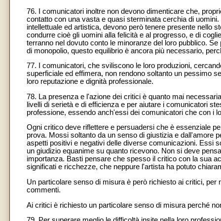
76. I comunicatori inoltre non devono dimenticare che, propri
contatto con una vasta e quasi sterminata cerchia di uomini.
intellettuale ed artistica, devono però tenere presente nello 
condurre cioè gli uomini alla felicità e al progresso, e di cogli
terranno nel dovuto conto le minoranze del loro pubblico. Se
di monopolio, questo equilibrio è ancora più necessario, perch
77. I comunicatori, che sviliscono le loro produzioni, cerca
superficiale ed effimera, non rendono soltanto un pessimo serv
loro reputazione e dignità professionale.
78. La presenza e l'azione dei critici è quanto mai necessari
livelli di serietà e di efficienza e per aiutare i comunicatori stes
professione, essendo anch'essi dei comunicatori che con i lor
Ogni critico deve riflettere e persuadersi che è essenziale per
prova. Mossi soltanto da un senso di giustizia e dall'amore pe
aspetti positivi e negativi delle diverse comunicazioni. Essi s
un giudizio equanime su quanto ricevono. Non si deve pensar
importanza. Basti pensare che spesso il critico con la sua ac
significati e ricchezze, che neppure l'artista ha potuto chiar
Un particolare senso di misura è però richiesto ai critici, per n
commenti.
Ai critici è richiesto un particolare senso di misura perché non
79. Per superare meglio le difficoltà insite nella loro professi