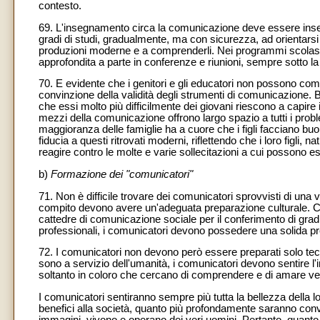
contesto.
69. L'insegnamento circa la comunicazione deve essere inseri
gradi di studi, gradualmente, ma con sicurezza, ad orientarsi su
produzioni moderne e a comprenderli. Nei programmi scolasti
approfondita a parte in conferenze e riunioni, sempre sotto la
70. E evidente che i genitori e gli educatori non possono c
convinzione della validità degli strumenti di comunicazione. 
che essi molto più difficilmente dei giovani riescono a capire 
mezzi della comunicazione offrono largo spazio a tutti i proble
maggioranza delle famiglie ha a cuore che i figli facciano bu
fiducia a questi ritrovati moderni, riflettendo che i loro figli, n
reagire contro le molte e varie sollecitazioni a cui possono e
b)
Formazione dei "comunicatori"
71. Non è difficile trovare dei comunicatori sprovvisti di una 
compito devono avere un'adeguata preparazione culturale. C'è
cattedre di comunicazione sociale per il conferimento di gra
professionali, i comunicatori devono possedere una solida pr
72. I comunicatori non devono però essere preparati solo t
sono a servizio dell'umanità, i comunicatori devono sentire l'i
soltanto in coloro che cercano di comprendere e di amare v
I comunicatori sentiranno sempre più tutta la bellezza della 
benefici alla società, quanto più profondamente saranno convin
immagini, vivono e operano dei veri uomini. Pertanto, quanto 