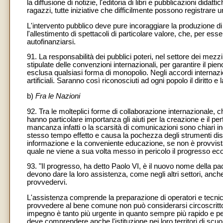
la diffusione di notizie, l'editoria di libri e pubblicazioni didat
ragazzi, tutte iniziative che difficilmente possono registrare un
L'intervento pubblico deve pure incoraggiare la produzione di pel
l'allestimento di spettacoli di particolare valore, che, per ess
autofinanziarsi.
91. La responsabilità dei pubblici poteri, nel settore dei mezz
stipulate delle convenzioni internazionali, per garantire il p
esclusa qualsiasi forma di monopolio. Negli accordi internazio
artificiali. Saranno così riconosciuti ad ogni popolo il diritto e
b)
Fra le Nazioni
92. Tra le molteplici forme di collaborazione internazionale,
hanno particolare importanza gli aiuti per la creazione e il pe
mancanza infatti o la scarsità di comunicazioni sono chiari ind
stesso tempo effetto e causa la pochezza degli strumenti disp
informazione e la conveniente educazione, se non è provvist
quale ne viene a sua volta messo in pericolo il progresso eco
93. "Il progresso, ha detto Paolo VI, è il nuovo nome della pa
devono dare la loro assistenza, come negli altri settori, anch
provvedervi.
L'assistenza comprende la preparazione di operatori e tecnici 
provvedere al bene comune non può considerarsi circoscritto ne
impegno è tanto più urgente in quanto sempre più rapido e perf
deve comprendere anche l'istituzione nei loro territori di scuo