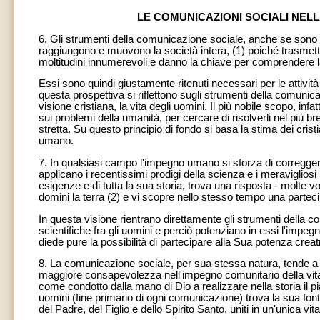
LE COMUNICAZIONI SOCIALI NELL
6. Gli strumenti della comunicazione sociale, anche se sono u
raggiungono e muovono la società intera, (1) poiché trasmett
moltitudini innumerevoli e danno la chiave per comprendere l
Essi sono quindi giustamente ritenuti necessari per le attività
questa prospettiva si riflettono sugli strumenti della comunica
visione cristiana, la vita degli uomini. Il più nobile scopo, inf
sui problemi della umanità, per cercare di risolverli nel più b
stretta. Su questo principio di fondo si basa la stima dei cris
umano.
7. In qualsiasi campo l'impegno umano si sforza di correggere 
applicano i recentissimi prodigi della scienza e i meravigliosi r
esigenze e di tutta la sua storia, trova una risposta - molte 
domini la terra (2) e vi scopre nello stesso tempo una partec
In questa visione rientrano direttamente gli strumenti della 
scientifiche fra gli uomini e perciò potenziano in essi l'impeg
diede pure la possibilità di partecipare alla Sua potenza creatri
8. La comunicazione sociale, per sua stessa natura, tende a 
maggiore consapevolezza nell'impegno comunitario della vita. Co
come condotto dalla mano di Dio a realizzare nella storia il pia
uomini (fine primario di ogni comunicazione) trova la sua font
del Padre, del Figlio e dello Spirito Santo, uniti in un'unica vita