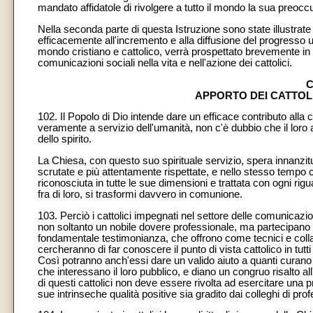
mandato affidatole di rivolgere a tutto il mondo la sua preoc
Nella seconda parte di questa Istruzione sono state illustrat
efficacemente all'incremento e alla diffusione del progresso
mondo cristiano e cattolico, verrà prospettato brevemente in 
comunicazioni sociali nella vita e nell'azione dei cattolici.
C
APPORTO DEI CATTOLI
102. Il Popolo di Dio intende dare un efficace contributo all
veramente a servizio dell'umanità, non c'è dubbio che il loro a
dello spirito.
La Chiesa, con questo suo spirituale servizio, spera innanzi
scrutate e più attentamente rispettate, e nello stesso tempo 
riconosciuta in tutte le sue dimensioni e trattata con ogni ri
fra di loro, si trasformi davvero in comunione.
103. Perciò i cattolici impegnati nel settore delle comunica
non soltanto un nobile dovere professionale, ma partecipano a
fondamentale testimonianza, che offrono come tecnici e collab
cercheranno di far conoscere il punto di vista cattolico in tutt
Così potranno anch'essi dare un valido aiuto a quanti curano e
che interessano il loro pubblico, e diano un congruo risalto a
di questi cattolici non deve essere rivolta ad esercitare una 
sue intrinseche qualità positive sia gradito dai colleghi di pro