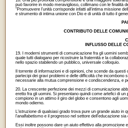
può favorire in modo meraviglioso, collimano con le finalità 
"Promuovere l'unità corrisponde infatti all'intima missione 
e strumento di intima unione con Dio e di unità di tutto il gen
PA
CONTRIBUTO DELLE COMUNIC
C
INFLUSSO DELLE C
19. I moderni strumenti di comunicazione fra gli uomini semb
quale tutti dialogano per ricostruire la fraternità e la collabora
nello spazio stabilendo un pubblico, universale colloquio.
Il torrente di informazioni e di opinioni, che scende da questi ca
partecipi dei gravi problemi e delle difficoltà che incombono s
necessarie alla mutua comprensione e condiscendenza, e perc
20. La crescente perfezione dei mezzi di comunicazione abba
eretto fra gli uomini. Si presentano quindi come artefici di un
compiono in un attimo il giro del globo e consentono agli uomin
mondo odierno.
L'istruzione di qualsiasi grado trova pure un grande aiuto in q
l'analfabetismo e il progresso nel settore dell'educazione sia
Essi inoltre possono dare un aiuto effettivo alla promozione e 