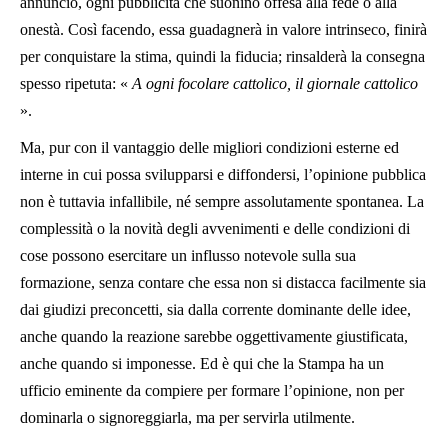
annuncio, ogni pubblicità che suonino offesa alla fede o alla
onestà. Così facendo, essa guadagnerà in valore intrinseco, finirà
per conquistare la stima, quindi la fiducia; rinsalderà la consegna
spesso ripetuta: «
A ogni focolare cattolico, il giornale cattolico
».
Ma, pur con il vantaggio delle migliori condizioni esterne ed
interne in cui possa svilupparsi e diffondersi, l’opinione pubblica
non è tuttavia infallibile, né sempre assolutamente spontanea. La
complessità o la novità degli avvenimenti e delle condizioni di
cose possono esercitare un influsso notevole sulla sua
formazione, senza contare che essa non si distacca facilmente sia
dai giudizi preconcetti, sia dalla corrente dominante delle idee,
anche quando la reazione sarebbe oggettivamente giustificata,
anche quando si imponesse. Ed è qui che la Stampa ha un
ufficio eminente da compiere per formare l’opinione, non per
dominarla o signoreggiarla, ma per servirla utilmente.