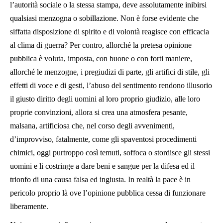
l’autorità sociale o la stessa stampa, deve assolutamente inibirsi
qualsiasi menzogna o sobillazione. Non è forse evidente che
siffatta disposizione di spirito e di volontà reagisce con efficacia
al clima di guerra? Per contro, allorché la pretesa opinione
pubblica è voluta, imposta, con buone o con forti maniere,
allorché le menzogne, i pregiudizi di parte, gli artifici di stile, gli
effetti di voce e di gesti, l’abuso del sentimento rendono illusorio
il giusto diritto degli uomini al loro proprio giudizio, alle loro
proprie convinzioni, allora si crea una atmosfera pesante,
malsana, artificiosa che, nel corso degli avvenimenti,
d’improvviso, fatalmente, come gli spaventosi procedimenti
chimici, oggi purtroppo così temuti, soffoca o stordisce gli stessi
uomini e li costringe a dare beni e sangue per la difesa ed il
trionfo di una causa falsa ed ingiusta. In realtà la pace è in
pericolo proprio là ove l’opinione pubblica cessa di funzionare
liberamente.