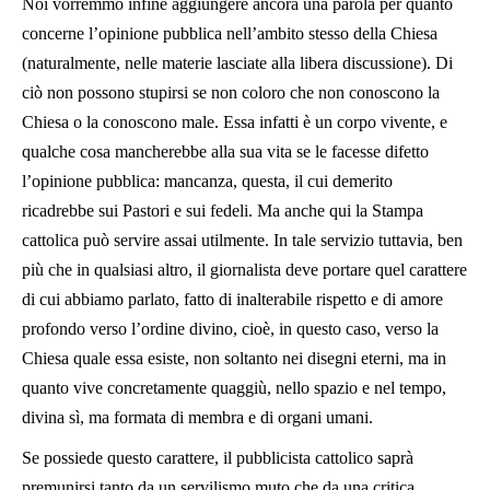
Noi vorremmo infine aggiungere ancora una parola per quanto
concerne l’opinione pubblica nell’ambito stesso della Chiesa
(naturalmente, nelle materie lasciate alla libera discussione). Di
ciò non possono stupirsi se non coloro che non conoscono la
Chiesa o la conoscono male. Essa infatti è un corpo vivente, e
qualche cosa mancherebbe alla sua vita se le facesse difetto
l’opinione pubblica: mancanza, questa, il cui demerito
ricadrebbe sui Pastori e sui fedeli. Ma anche qui la Stampa
cattolica può servire assai utilmente. In tale servizio tuttavia, ben
più che in qualsiasi altro, il giornalista deve portare quel carattere
di cui abbiamo parlato, fatto di inalterabile rispetto e di amore
profondo verso l’ordine divino, cioè, in questo caso, verso la
Chiesa quale essa esiste, non soltanto nei disegni eterni, ma in
quanto vive concretamente quaggiù, nello spazio e nel tempo,
divina sì, ma formata di membra e di organi umani.
Se possiede questo carattere, il pubblicista cattolico saprà
premunirsi tanto da un servilismo muto che da una critica