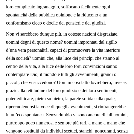
loro complicato ingranaggio, soffocano facilmente ogni
spontaneità della pubblica opinione e la riducono a un
conformismo cieco e docile dei pensieri e dei giudizi.
Non vi sarebbero dunque più, in coteste nazioni disgraziate,
uomini degni di questo nome? uomini improntati dal sigillo
d’una vera personalità, capaci di promuovere la vita interiore
della società? uomini che, alla luce dei princìpi che stanno al
centro della vita, alla luce delle loro forti convinzioni sanno
contemplare Dio, il mondo e tutti gli avvenimenti, grandi o
piccoli, che vi succedono? Uomini così fatti dovrebbero, invece,
grazie alla rettitudine del loro giudizio e dei loro sentimenti,
poter edificare, pietra su pietra, la parete solida sulla quale,
ripercuotendosi la voce di quegli avvenimenti, si rinfrangerebbe
in un’eco spontanea. Senza dubbio vi sono ancora di tali uomini,
purtroppo poco numerosi e sempre più rari, a mano a mano che
vengono sostituiti da individui scettici, stanchi, noncuranti, senza