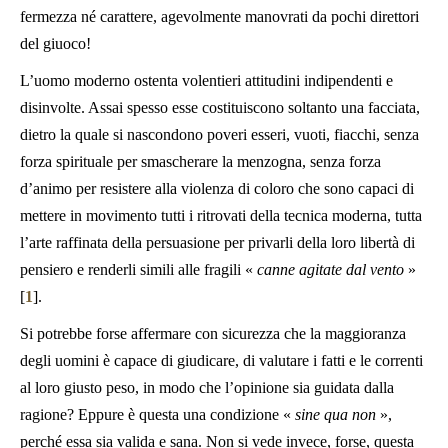
fermezza né carattere, agevolmente manovrati da pochi direttori
del giuoco!
L’uomo moderno ostenta volentieri attitudini indipendenti e
disinvolte. Assai spesso esse costituiscono soltanto una facciata,
dietro la quale si nascondono poveri esseri, vuoti, fiacchi, senza
forza spirituale per smascherare la menzogna, senza forza
d’animo per resistere alla violenza di coloro che sono capaci di
mettere in movimento tutti i ritrovati della tecnica moderna, tutta
l’arte raffinata della persuasione per privarli della loro libertà di
pensiero e renderli simili alle fragili «
canne agitate dal vento
»
[
1
].
Si potrebbe forse affermare con sicurezza che la maggioranza
degli uomini è capace di giudicare, di valutare i fatti e le correnti
al loro giusto peso, in modo che l’opinione sia guidata dalla
ragione? Eppure è questa una condizione «
sine qua non
»,
perché essa sia valida e sana. Non si vede invece, forse, questa