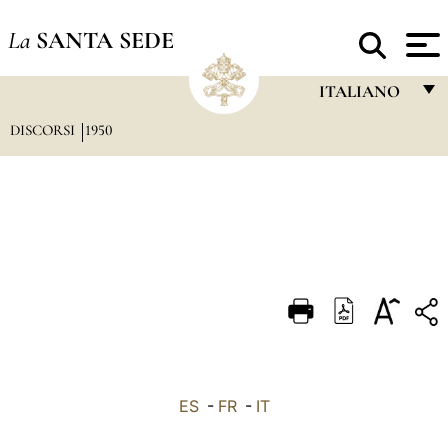
La
SANTA SEDE
ITALIANO
DISCORSI
1950
FRANÇAIS
ENGLISH
ITALIANO
PORTUGUÊS
ESPAÑOL
DEUTSCH
POLSKI
العربيّة
ES
-
FR
-
IT
中文