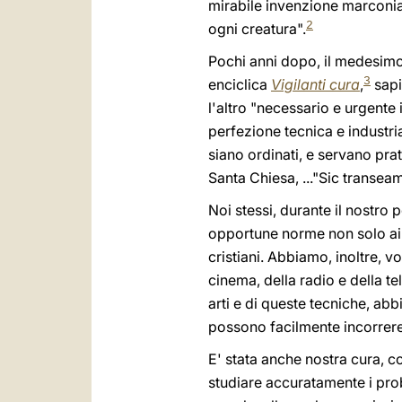
mirabile invenzione marconiana
2
ogni creatura".
Pochi anni dopo, il medesimo 
3
enciclica
Vigilanti cura
,
sapi
l'altro "necessario e urgente 
perfezione tecnica e industri
siano ordinati, e servano prat
Santa Chiesa, ..."Sic transe
Noi stessi, durante il nostro
opportune norme non solo ai p
cristiani. Abbiamo, inoltre, 
cinema, della radio e della t
arti e di queste tecniche, abb
possono facilmente incorrere e
E' stata anche nostra cura, 
studiare accuratamente i prob