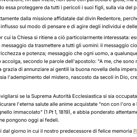
o essa proteggere da tutti i pericoli i suoi figli, sulla via del
ettamente dalla missione affidatale dal divin Redentore, perc
 influsso sul modo di pensare e di agire degli individui e dell
 cui la Chiesa si ritiene a ciò particolarmente interessata: ess
n messaggio da trasmettere a tutti gli uomini: il messaggio ci
ricchezza e potenza; messaggio che ogni uomo, a qualunqu
accolga, secondo le parole dell'apostolo: "A me, che sono me
 grazia di annunziare ai gentili la buona novella della impers
e sia l'adempimento del mistero, nascosto da secoli in Dio, cr
igliarsi se la Suprema Autorità Ecclesiastica si sia occupat
urare l'eterna salute alle anime acquistate "non con l'oro e l'
gnello immacolato" (1
Pt
1, 1819), e abbia ponderato attentamen
one pongono oggi ai fedeli.
ni dal giorno in cui il nostro predecessore di felice memoria
P