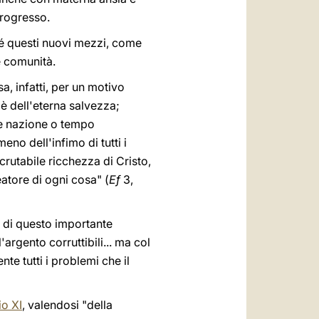
 progresso.
hé questi nuovi mezzi, come
e comunità.
a, infatti, per un motivo
oè dell'eterna salvezza;
e nazione o tempo
no dell'infimo di tutti i
crutabile ricchezza di Cristo,
eatore di ogni cosa" (
Ef
3,
a di questo importante
argento corruttibili... ma col
te tutti i problemi che il
io XI
, valendosi "della