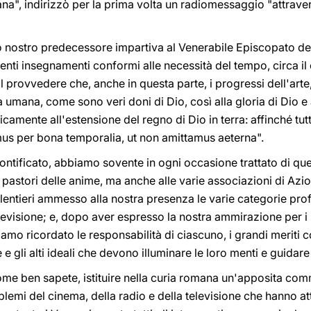
", indirizzò per la prima volta un radiomessaggio "attraverso 
nostro predecessore impartiva al Venerabile Episcopato degli
enti insegnamenti conformi alle necessità del tempo, circa il
il provvedere che, anche in questa parte, i progressi dell'arte
a umana, come sono veri doni di Dio, così alla gloria di Dio e
icamente all'estensione del regno di Dio in terra: affinché tut
amus per bona temporalia, ut non amittamus aeterna".
 pontificato, abbiamo sovente in ogni occasione trattato di 
astori delle anime, ma anche alle varie associazioni di Azio
volentieri ammesso alla nostra presenza le varie categorie pr
elevisione; e, dopo aver espresso la nostra ammirazione per i 
iamo ricordato le responsabilità di ciascuno, i grandi meriti co
 gli alti ideali che devono illuminare le loro menti e guidare 
come ben sapete, istituire nella curia romana un'apposita co
lemi del cinema, della radio e della televisione che hanno at