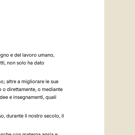
العربيّة
中文
LATINE
ngegno e del lavoro umano,
tti, non solo ha dato
o; altre a migliorare le sue
ono o direttamente, o mediante
 idee e insegnamenti, quali
, durante il nostro secolo, il
a anche con materna ansia e