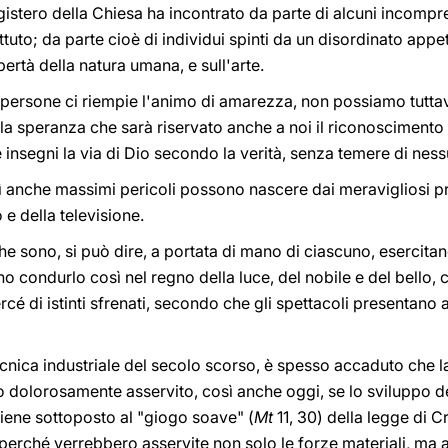
istero della Chiesa ha incontrato da parte di alcuni incompr
to; da parte cioè di individui spinti da un disordinato appetit
bertà della natura umana, e sull'arte.
 persone ci riempie l'animo di amarezza, non possiamo tuttav
nella speranza che sarà riservato anche a noi il riconoscimento
 insegni la via di Dio secondo la verità, senza temere di ness
anche massimi pericoli possono nascere dai meravigliosi pr
 e della televisione.
 che sono, si può dire, a portata di mano di ciascuno, esercit
o condurlo così nel regno della luce, del nobile e del bello,
cé di istinti sfrenati, secondo che gli spettacoli presentano a
cnica industriale del secolo scorso, è spesso accaduto che l
to dolorosamente asservito, così anche oggi, se lo sviluppo d
ene sottoposto al "giogo soave" (
Mt
11, 30) della legge di C
i, perché verrebbero asservite non solo le forze materiali, ma a