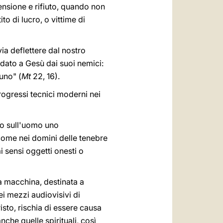
ensione e rifiuto, quando non
o di lucro, o vittime di
ia deflettere dal nostro
 dato a Gesù dai suoi nemici:
uno" (
Mt
22, 16).
ogressi tecnici moderni nei
ano sull'uomo uno
 come nei domini delle tenebre
i sensi oggetti onesti o
a macchina, destinata a
ei mezzi audiovisivi di
risto, rischia di essere causa
nche quelle spirituali, così