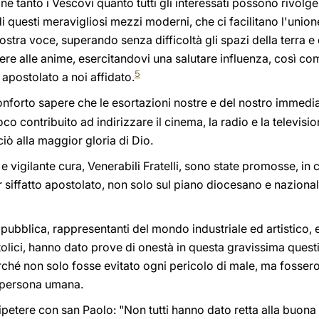
e tanto i Vescovi quanto tutti gli interessati possono rivol
 questi meravigliosi mezzi moderni, che ci facilitano l'unione
stra voce, superando senza difficoltà gli spazi della terra e 
re alle anime, esercitandovi una salutare influenza, così co
5
apostolato a noi affidato.
onforto sapere che le esortazioni nostre e del nostro immed
o contribuito ad indirizzare il cinema, la radio e la televis
ciò alla maggior gloria di Dio.
te e vigilante cura, Venerabili Fratelli, sono state promosse, i
per siffatto apostolato, non solo sul piano diocesano e nazion
 pubblica, rappresentanti del mondo industriale ed artistico, e 
ttolici, hanno dato prove di onestà in questa gravissima ques
erché non solo fosse evitato ogni pericolo di male, ma fosser
la persona umana.
etere con san Paolo: "Non tutti hanno dato retta alla buona 