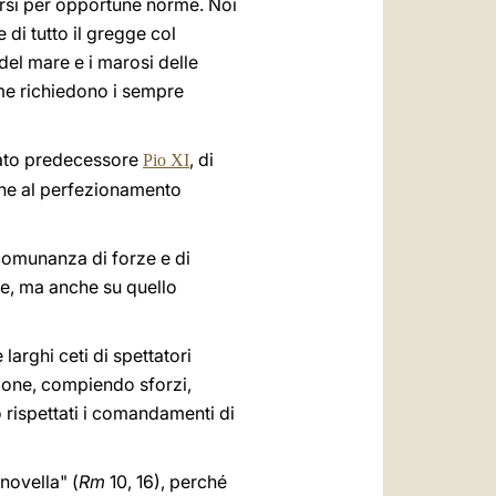
gersi per opportune norme. Noi
 di tutto il gregge col
del mare e i marosi delle
me richiedono i sempre
iato predecessore
, di
Pio XI
ione al perfezionamento
n comunanza di forze e di
ale, ma anche su quello
larghi ceti di spettatori
tione, compiendo sforzi,
o rispettati i comandamenti di
novella" (
Rm
10, 16), perché