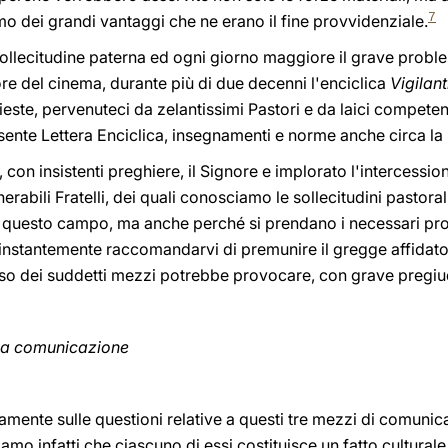
7
o dei grandi vantaggi che ne erano il fine provvidenziale.
llecitudine paterna ed ogni giorno maggiore il grave problem
tore del cinema, durante più di due decenni l'enciclica
Vigilant
este, pervenuteci da zelantissimi Pastori e da laici competent
ente Lettera Enciclica, insegnamenti e norme anche circa la r
con insistenti preghiere, il Signore e implorato l'intercessio
erabili Fratelli, dei quali conosciamo le sollecitudini pastora
va a questo campo, ma anche perché si prendano i necessari p
 instantemente raccomandarvi di premunire il gregge affidato a
 l'uso dei suddetti mezzi potrebbe provocare, con grave pregiu
ulla comunicazione
amente sulle questioni relative a questi tre mezzi di comunica
iamo infatti che ciascuno di essi costituisce un fatto culturale