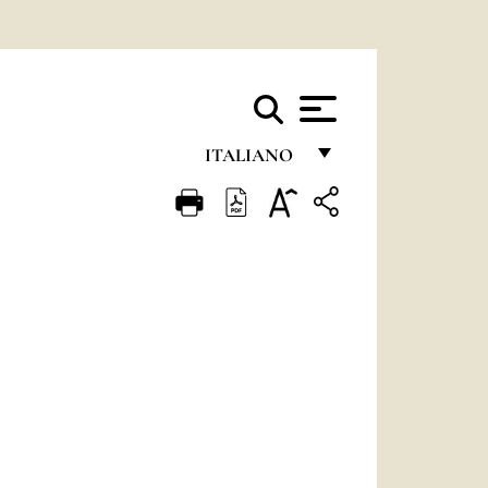
ITALIANO
FRANÇAIS
ENGLISH
ITALIANO
PORTUGUÊS
ESPAÑOL
DEUTSCH
POLSKI