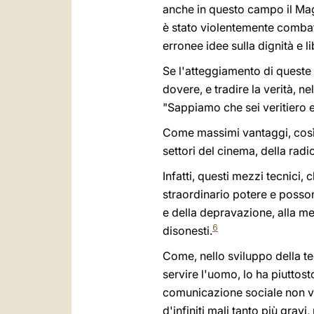
anche in questo campo il Mag
è stato violentemente combattu
erronee idee sulla dignità e li
Se l'atteggiamento di queste
dovere, e tradire la verità, 
"Sappiamo che sei veritiero e
Come massimi vantaggi, così 
settori del cinema, della radio
Infatti, questi mezzi tecnici,
straordinario potere e posson
e della depravazione, alla mer
6
disonesti.
Come, nello sviluppo della te
servire l'uomo, lo ha piuttos
comunicazione sociale non vi
d'infiniti mali tanto più grav