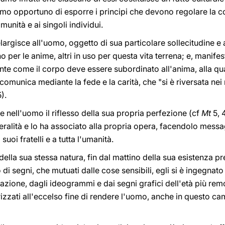
amo opportuno di esporre i principi che devono regolare la c
omunità e ai singoli individui.
rgisce all'uomo, oggetto di sua particolare sollecitudine e
no per le anime, altri in uso per questa vita terrena; e, manife
nte come il corpo deve essere subordinato all'anima, alla qu
 comunica mediante la fede e la carità, che "si è riversata nei 
).
re nell'uomo il riflesso della sua propria perfezione (cf
Mt
5, 
beralità e lo ha associato alla propria opera, facendolo messa
suoi fratelli e a tutta l'umanità.
della sua stessa natura, fin dal mattino della sua esistenza pr
 di segni, che mutuati dalle cose sensibili, egli si è ingegnat
zione, dagli ideogrammi e dai segni grafici dell'età più remota
izzati all'eccelso fine di rendere l'uomo, anche in questo ca