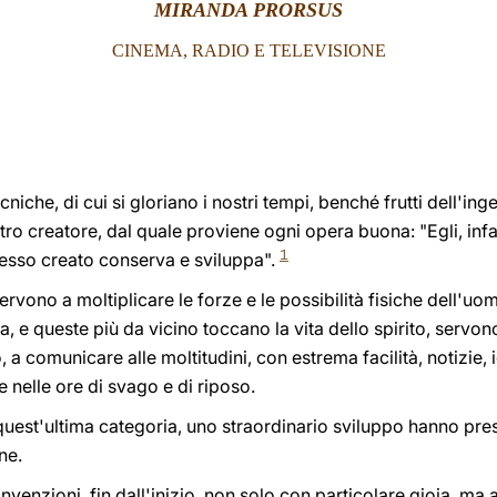
MIRANDA PRORSUS
CINEMA, RADIO E TELEVISIONE
niche, di cui si gloriano i nostri tempi, benché frutti dell'i
tro creatore, dal quale proviene ogni opera buona: "Egli, infa
1
stesso creato conserva e sviluppa".
rvono a moltiplicare le forze e le possibilità fisiche dell'uom
ra, e queste più da vicino toccano la vita dello spirito, serv
o, a comunicare alle moltitudini, con estrema facilità, notizie,
 nelle ore di svago e di riposo.
quest'ultima categoria, uno straordinario sviluppo hanno preso
ne.
nvenzioni, fin dall'inizio, non solo con particolare gioia, m