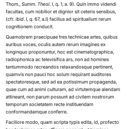
Thom.,
Summ. Theol
. I, q. 1, a. 9). Quin immo videndi
facultas, cum nobilior et dignior sit ceteris sensibus,
(cfr.
ibid
. I, q. 67, a.I) facilius ad spiritualium rerum
cognitionem conducit.
Quamobrem praecipuae tres technicae artes, quibus
auribus voces, oculis autem rerum imagines ex
longinquo proponuntur, hoc est cinematographica,
radiophonica ac televisifica ars, non ad homines
tantummodo recreandos relaxandosque pertinent,
quamvis non pauci hoc solum requirant auditores
spectatoresque, sed ad ea potissimum propaganda,
quae cum ad animi culturam, ad virtutemque alendam
attineant, non parum possunt ad civilem nostrorum
temporum societatem recte instituendam
conformandamque conferre.
Faciliore modo, quam scripta typis edita, id, profecto