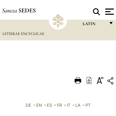
Sancta
SEDES
LATIN
LITTERAE ENCYCLICAE
FRANÇAIS
ENGLISH
ITALIANO
PORTUGUÊS
ESPAÑOL
DEUTSCH
POLSKI
العربيّة
DE
-
EN
-
ES
-
FR
-
IT
-
LA
-
PT
中文