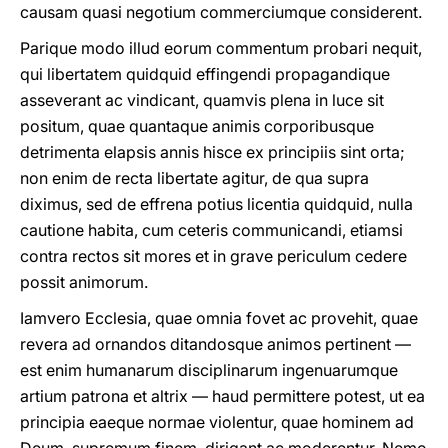
causam quasi negotium commerciumque considerent.
Parique modo illud eorum commentum probari nequit,
qui libertatem quidquid effingendi propagandique
asseverant ac vindicant, quamvis plena in luce sit
positum, quae quantaque animis corporibusque
detrimenta elapsis annis hisce ex principiis sint orta;
non enim de recta libertate agitur, de qua supra
diximus, sed de effrena potius licentia quidquid, nulla
cautione habita, cum ceteris communicandi, etiamsi
contra rectos sit mores et in grave periculum cedere
possit animorum.
Iamvero Ecclesia, quae omnia fovet ac provehit, quae
revera ad ornandos ditandosque animos pertinent —
est enim humanarum disciplinarum ingenuarumque
artium patrona et altrix — haud permittere potest, ut ea
principia eaeque normae violentur, quae hominem ad