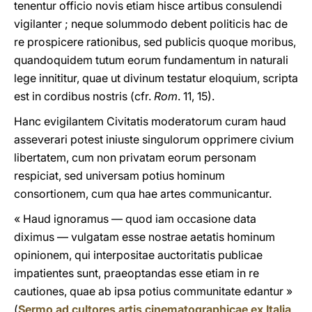
tenentur officio novis etiam hisce artibus consulendi
vigilanter ; neque solummodo debent politicis hac de
re prospicere rationibus, sed publicis quoque moribus,
quandoquidem tutum eorum fundamentum in naturali
lege innititur, quae ut divinum testatur eloquium, scripta
est in cordibus nostris (cfr.
Rom
. 11, 15).
Hanc evigilantem Civitatis moderatorum curam haud
asseverari potest iniuste singulorum opprimere civium
libertatem, cum non privatam eorum personam
respiciat, sed universam potius hominum
consortionem, cum qua hae artes communicantur.
« Haud ignoramus — quod iam occasione data
diximus — vulgatam esse nostrae aetatis hominum
opinionem, qui interpositae auctoritatis publicae
impatientes sunt, praeoptandas esse etiam in re
cautiones, quae ab ipsa potius communitate edantur »
(
Sermo ad cultores artis cinematographicae ex Italia