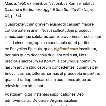
Maii, a. 1950 ex omnibus Nationibus Romae habitus :
Discorsi e Radiomessaggi di Sua Santità Pio XII
, vol.
XII, p. 54).
Quapropter, cum gravem eiusmodi causam maiore
cotidie paterni animi Nostri sollicitudine prosecuti
simus, cumque salutares consideraverimus fructus, qui
— ad cinematographica spectacula quod pertinet —
ex Encyclica Epistula, quae
Vigilanti cura
inscribitur,
per plus quam decennia duo iam orti sunt, Nos
precibus sacrorum Pastorum laicorumque hominum
harum artium studiosorum concedentes, cupimus per
Encyclicas has Litteras normas et praecepta impertire,
quae ad radiophonicas etiam auditiones atque ad
televisionem attineant.
Postquam igitur instantes supplicationes Deo
admovimus, ac Deiparae Virginis auxilium