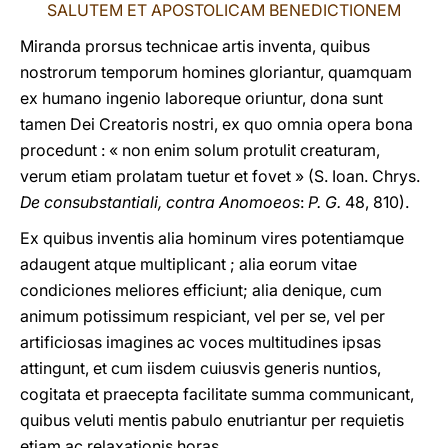
SALUTEM ET APOSTOLICAM BENEDICTIONEM
Miranda prorsus technicae artis inventa, quibus
nostrorum temporum homines gloriantur, quamquam
ex humano ingenio laboreque oriuntur, dona sunt
tamen Dei Creatoris nostri, ex quo omnia opera bona
procedunt : « non enim solum protulit creaturam,
verum etiam prolatam tuetur et fovet » (S. Ioan. Chrys.
De consubstantiali, contra Anomoeos
:
P. G.
48, 810).
Ex quibus inventis alia hominum vires potentiamque
adaugent atque multiplicant ; alia eorum vitae
condiciones meliores efficiunt; alia denique, cum
animum potissimum respiciant, vel per se, vel per
artificiosas imagines ac voces multitudines ipsas
attingunt, et cum iisdem cuiusvis generis nuntios,
cogitata et praecepta facilitate summa communicant,
quibus veluti mentis pabulo enutriantur per requietis
etiam ac relaxationis horas.