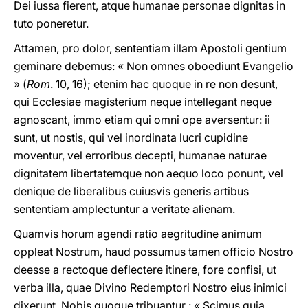
Dei iussa fierent, atque humanae personae dignitas in
tuto poneretur.
Attamen, pro dolor, sententiam illam Apostoli gentium
geminare debemus: « Non omnes oboediunt Evangelio
» (
Rom
. 10, 16); etenim hac quoque in re non desunt,
qui Ecclesiae magisterium neque intellegant neque
agnoscant, immo etiam qui omni ope aversentur: ii
sunt, ut nostis, qui vel inordinata lucri cupidine
moventur, vel erroribus decepti, humanae naturae
dignitatem libertatemque non aequo loco ponunt, vel
denique de liberalibus cuiusvis generis artibus
sententiam amplectuntur a veritate alienam.
Quamvis horum agendi ratio aegritudine animum
oppleat Nostrum, haud possumus tamen officio Nostro
deesse a rectoque deflectere itinere, fore confisi, ut
verba illa, quae Divino Redemptori Nostro eius inimici
dixerunt, Nobis quoque tribuantur : « Scimus quia