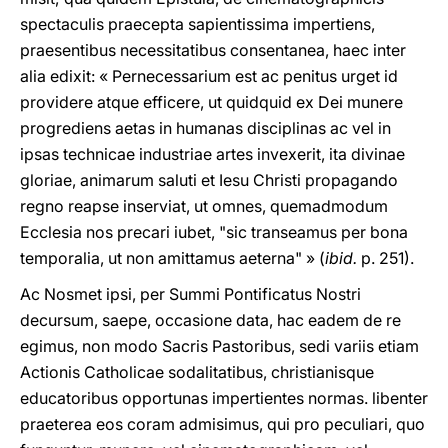
spectaculis praecepta sapientissima impertiens,
praesentibus necessitatibus consentanea, haec inter
alia edixit: « Pernecessarium est ac penitus urget id
providere atque efficere, ut quidquid ex Dei munere
progrediens aetas in humanas disciplinas ac vel in
ipsas technicae industriae artes invexerit, ita divinae
gloriae, animarum saluti et Iesu Christi propagando
regno reapse inserviat, ut omnes, quemadmodum
Ecclesia nos precari iubet, "sic transeamus per bona
temporalia, ut non amittamus aeterna" » (
ibid.
p. 251).
Ac Nosmet ipsi, per Summi Pontificatus Nostri
decursum, saepe, occasione data, hac eadem de re
egimus, non modo Sacris Pastoribus, sedi variis etiam
Actionis Catholicae sodalitatibus, christianisque
educatoribus opportunas impertientes normas. libenter
praeterea eos coram admisimus, qui pro peculiari, quo