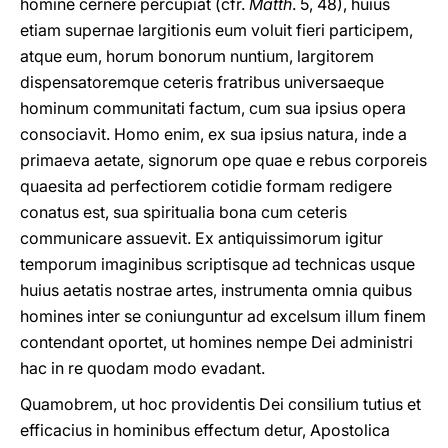
homine cernere percupiat (cfr.
Matth
. 5, 48), huius
etiam supernae largitionis eum voluit fieri participem,
atque eum, horum bonorum nuntium, largitorem
dispensatoremque ceteris fratribus universaeque
hominum communitati factum, cum sua ipsius opera
consociavit. Homo enim, ex sua ipsius natura, inde a
primaeva aetate, signorum ope quae e rebus corporeis
quaesita ad perfectiorem cotidie formam redigere
conatus est, sua spiritualia bona cum ceteris
communicare assuevit. Ex antiquissimorum igitur
temporum imaginibus scriptisque ad technicas usque
huius aetatis nostrae artes, instrumenta omnia quibus
homines inter se coniunguntur ad excelsum illum finem
contendant oportet, ut homines nempe Dei administri
hac in re quodam modo evadant.
Quamobrem, ut hoc providentis Dei consilium tutius et
efficacius in hominibus effectum detur, Apostolica