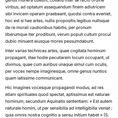
genus munera obeunt, collatis inter se recto ordine
viribus, ad optatum assequendum finem adiutricem
sibi invicem operam praebeant, quodsi contra eveniet,
hoc est si hae artes, nullis propositis legibus nullisque
de re morali cautionibus habitis, per pronum
liberumque iter prodibunt, verum populi cultum procul
dubio minuent eiusque mores pessumdabunt.
Inter varias technicas artes, quae cogitata hominum
propagant, illae hodie peculiarem locum occupant, ut
diximus, quae cum auribus unaque simul cum oculis,
per voces nempe imaginesque, omne genus nuntios
quam latissime communicant.
Hic imagines vocesque propagandi modus, ad res
etiam spirituales quod spectat, aptissimus est naturae
hominum, secundum Aquinatis sententiam: « Est autem
naturale homini, ut per sensibilia ad intelligibilia veniat ;
quia omnis nostra cognitio a sensu initium habet » (S.