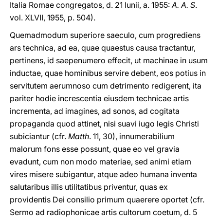
Italia Romae congregatos, d. 21 Iunii, a. 1955:
A. A. S
.
vol. XLVII, 1955, p. 504).
Quemadmodum superiore saeculo, cum progrediens
ars technica, ad ea, quae quaestus causa tractantur,
pertinens, id saepenumero effecit, ut machinae in usum
inductae, quae hominibus servire debent, eos potius in
servitutem aerumnoso cum detrimento redigerent, ita
pariter hodie increscentia eiusdem technicae artis
incrementa, ad imagines, ad sonos, ad cogitata
propaganda quod attinet, nisi suavi iugo legis Christi
subiciantur (cfr.
Matth
. 11, 30), innumerabilium
malorum fons esse possunt, quae eo vel gravia
evadunt, cum non modo materiae, sed animi etiam
vires misere subigantur, atque adeo humana inventa
salutaribus illis utilitatibus priventur, quas ex
providentis Dei consilio primum quaerere oportet (cfr.
Sermo ad radiophonicae artis cultorum coetum, d. 5