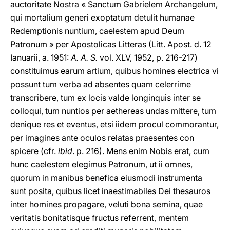
auctoritate Nostra « Sanctum Gabrielem Archangelum,
qui mortalium generi exoptatum detulit humanae
Redemptionis nuntium, caelestem apud Deum
Patronum » per Apostolicas Litteras (Litt. Apost. d. 12
Ianuarii, a. 1951:
A. A. S.
vol. XLV, 1952, p. 216-217)
constituimus earum artium, quibus homines electrica vi
possunt tum verba ad absentes quam celerrime
transcribere, tum ex locis valde longinquis inter se
colloqui, tum nuntios per aethereas undas mittere, tum
denique res et eventus, etsi iidem procul commorantur,
per imagines ante oculos relatas praesentes con
spicere (cfr.
ibid
. p. 216). Mens enim Nobis erat, cum
hunc caelestem elegimus Patronum, ut ii omnes,
quorum in manibus benefica eiusmodi instrumenta
sunt posita, quibus licet inaestimabiles Dei thesauros
inter homines propagare, veluti bona semina, quae
veritatis bonitatisque fructus referrent, mentem