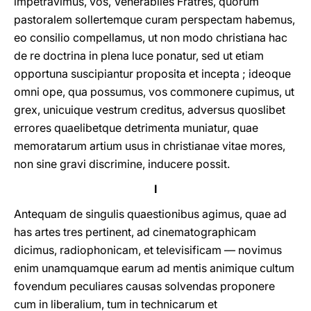
impetravimus, vos, Venerabiles Fratres, quorum
pastoralem sollertemque curam perspectam habemus,
eo consilio compellamus, ut non modo christiana hac
de re doctrina in plena luce ponatur, sed ut etiam
opportuna suscipiantur proposita et incepta ; ideoque
omni ope, qua possumus, vos commonere cupimus, ut
grex, unicuique vestrum creditus, adversus quoslibet
errores quaelibetque detrimenta muniatur, quae
memoratarum artium usus in christianae vitae mores,
non sine gravi discrimine, inducere possit.
I
Antequam de singulis quaestionibus agimus, quae ad
has artes tres pertinent, ad cinematographicam
dicimus, radiophonicam, et televisificam — novimus
enim unamquamque earum ad mentis animique cultum
fovendum peculiares causas solvendas proponere
cum in liberalium, tum in technicarum et