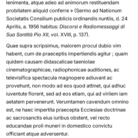
lenimenta, atque adeo ad animorum restituendam
probitatem aliquid conferre » (Sermo ad Nationum
Societatis Consilium publicis ordinandis nuntiis, d. 24
Aprilis, a. 1956 habitus:
Discorsi e Radiomessaggi di
Sua Santità Pio XII
, vol. XVIII, p. 137).
Quae supra scripsimus, maiorem procul dubio vim
habent, cum de praeceptis impertiendis agitur ; quam
quidem causam didascalicae taeniolae
cinematographicae, radiophonicae auditiones, ac
televisifica spectacula magnopere adiuvant ac
provehunt, non modo ad eos quod attinet, qui adhuc
iuventute florent, sed ad eos etiam, qui ad virilem iam
aetatem pervenerunt. Verumtamen cavendum omnino
est, ne haec impertita praecepta Ecclesiae doctrinae
ac sacrosanctis eius iuribus obstent, vel recto
educandae proli muneri in domestico convictu
officiant atque adversentur.