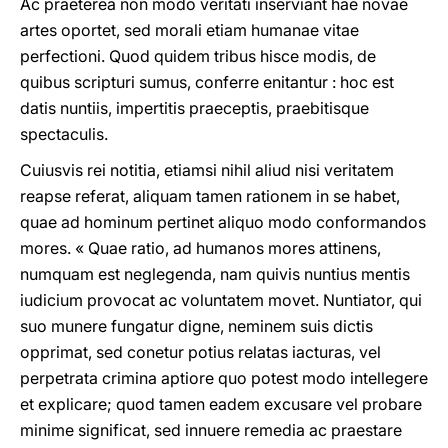
Ac praeterea non modo veritati inserviant hae novae
artes oportet, sed morali etiam humanae vitae
perfectioni. Quod quidem tribus hisce modis, de
quibus scripturi sumus, conferre enitantur : hoc est
datis nuntiis, impertitis praeceptis, praebitisque
spectaculis.
Cuiusvis rei notitia, etiamsi nihil aliud nisi veritatem
reapse referat, aliquam tamen rationem in se habet,
quae ad hominum pertinet aliquo modo conformandos
mores. « Quae ratio, ad humanos mores attinens,
numquam est neglegenda, nam quivis nuntius mentis
iudicium provocat ac voluntatem movet. Nuntiator, qui
suo munere fungatur digne, neminem suis dictis
opprimat, sed conetur potius relatas iacturas, vel
perpetrata crimina aptiore quo potest modo intellegere
et explicare; quod tamen eadem excusare vel probare
minime significat, sed innuere remedia ac praestare