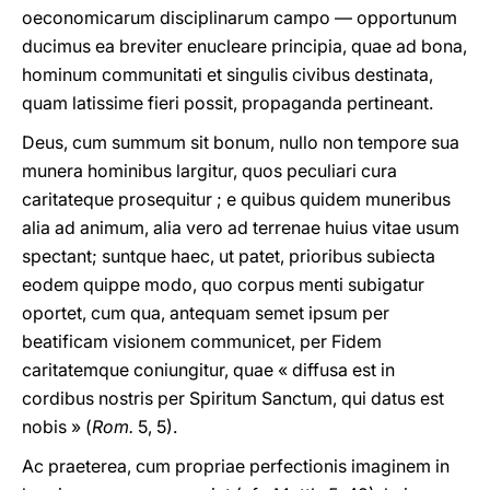
oeconomicarum disciplinarum campo — opportunum
ducimus ea breviter enucleare principia, quae ad bona,
hominum communitati et singulis civibus destinata,
quam latissime fieri possit, propaganda pertineant.
Deus, cum summum sit bonum, nullo non tempore sua
munera hominibus largitur, quos peculiari cura
caritateque prosequitur ; e quibus quidem muneribus
alia ad animum, alia vero ad terrenae huius vitae usum
spectant; suntque haec, ut patet, prioribus subiecta
eodem quippe modo, quo corpus menti subigatur
oportet, cum qua, antequam semet ipsum per
beatificam visionem communicet, per Fidem
caritatemque coniungitur, quae « diffusa est in
cordibus nostris per Spiritum Sanctum, qui datus est
nobis » (
Rom.
5, 5).
Ac praeterea, cum propriae perfectionis imaginem in