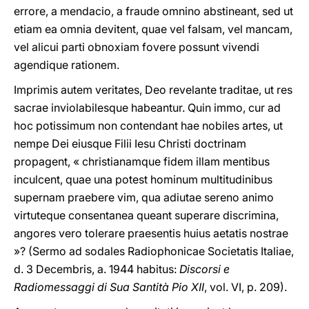
errore, a mendacio, a fraude omnino abstineant, sed ut
etiam ea omnia devitent, quae vel falsam, vel mancam,
vel alicui parti obnoxiam fovere possunt vivendi
agendique rationem.
Imprimis autem veritates, Deo revelante traditae, ut res
sacrae inviolabilesque habeantur. Quin immo, cur ad
hoc potissimum non contendant hae nobiles artes, ut
nempe Dei eiusque Filii Iesu Christi doctrinam
propagent, « christianamque fidem illam mentibus
inculcent, quae una potest hominum multitudinibus
supernam praebere vim, qua adiutae sereno animo
virtuteque consentanea queant superare discrimina,
angores vero tolerare praesentis huius aetatis nostrae
»? (Sermo ad sodales Radiophonicae Societatis Italiae,
d. 3 Decembris, a. 1944 habitus:
Discorsi e
Radiomessaggi di Sua Santità Pio XII
, vol. VI, p. 209).