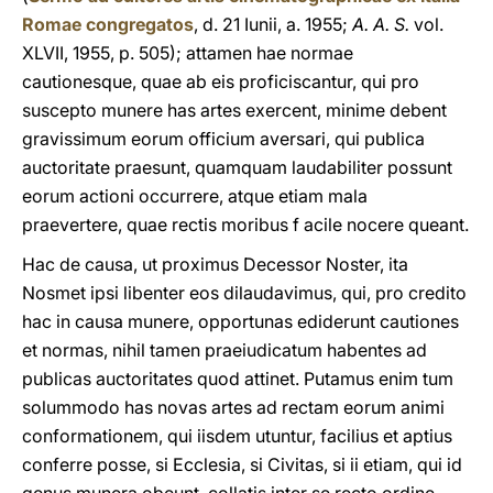
Romae congregatos
, d. 21 Iunii, a. 1955;
A. A. S.
vol.
XLVII, 1955, p. 505); attamen hae normae
cautionesque, quae ab eis proficiscantur, qui pro
suscepto munere has artes exercent, minime debent
gravissimum eorum officium aversari, qui publica
auctoritate praesunt, quamquam laudabiliter possunt
eorum actioni occurrere, atque etiam mala
praevertere, quae rectis moribus f acile nocere queant.
Hac de causa, ut proximus Decessor Noster, ita
Nosmet ipsi libenter eos dilaudavimus, qui, pro credito
hac in causa munere, opportunas ediderunt cautiones
et normas, nihil tamen praeiudicatum habentes ad
publicas auctoritates quod attinet. Putamus enim tum
solummodo has novas artes ad rectam eorum animi
conformationem, qui iisdem utuntur, facilius et aptius
conferre posse, si Ecclesia, si Civitas, si ii etiam, qui id