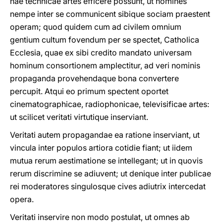
hae technicae artes efficere possunt, ut homines
nempe inter se communicent sibique sociam praestent
operam; quod quidem cum ad civilem omnium
gentium cultum fovendum per se spectet, Catholica
Ecclesia, quae ex sibi credito mandato universam
hominum consortionem amplectitur, ad veri nominis
propaganda provehendaque bona convertere
percupit. Atqui eo primum spectent oportet
cinematographicae, radiophonicae, televisificae artes:
ut scilicet veritati virtutique inserviant.
Veritati autem propagandae ea ratione inserviant, ut
vincula inter populos artiora cotidie fiant; ut iidem
mutua rerum aestimatione se intellegant; ut in quovis
rerum discrimine se adiuvent; ut denique inter publicae
rei moderatores singulosque cives adiutrix intercedat
opera.
Veritati inservire non modo postulat, ut omnes ab