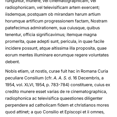
funguntur, munere, vel cinematographicam, vel
radiophonicam, vel televisificam artem exercent;
iisdemque, postquam ob mirandam harum artium
horumque artificum progressionem factam, Nostram
patefecimus admirationem, sua cuiusque, quibus
tenentur, officia significavimus; itemque magna
promerita, quae adepti sunt, pericula, in quae facile
incidere possunt, atque altissima illa proposita, quae
eorum mentes illuminare eorumque regere voluntates
debent.
Nobis etiam, ut nostis, curae fuit hac in Romana Curia
peculiare Consilium (cfr.
A. A. S.
d. 16 Decembris, a
1954, vol. XLVI, 1954, p. 783-784) constituere, cuius ex
credito munere esset varias de re cinematographica,
radiophonica ac televisifica quaestiones diligenter
perpendere ad catholicam fidem et christianos mores
quod attinet; a quo Consilio et Episcopi et ii omnes,