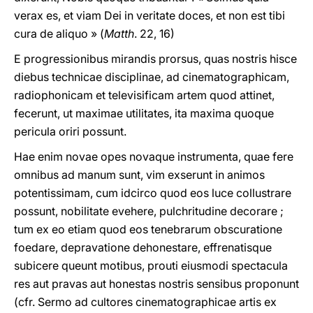
verax es, et viam Dei in veritate doces, et non est tibi
cura de aliquo » (
Matth
. 22, 16)
E progressionibus mirandis prorsus, quas nostris hisce
diebus technicae disciplinae, ad cinematographicam,
radiophonicam et televisificam artem quod attinet,
fecerunt, ut maximae utilitates, ita maxima quoque
pericula oriri possunt.
Hae enim novae opes novaque instrumenta, quae fere
omnibus ad manum sunt, vim exserunt in animos
potentissimam, cum idcirco quod eos luce collustrare
possunt, nobilitate evehere, pulchritudine decorare ;
tum ex eo etiam quod eos tenebrarum obscuratione
foedare, depravatione dehonestare, effrenatisque
subicere queunt motibus, prouti eiusmodi spectacula
res aut pravas aut honestas nostris sensibus proponunt
(cfr. Sermo ad cultores cinematographicae artis ex