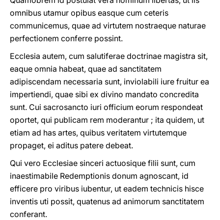
Quamobrem id postulat vera hominum libertas, ut iis
omnibus utamur opibus easque cum ceteris
communicemus, quae ad virtutem nostraeque naturae
perfectionem conferre possint.
Ecclesia autem, cum salutiferae doctrinae magistra sit,
eaque omnia habeat, quae ad sanctitatem
adipiscendam necessaria sunt, inviolabili iure fruitur ea
impertiendi, quae sibi ex divino mandato concredita
sunt. Cui sacrosancto iuri officium eorum respondeat
oportet, qui publicam rem moderantur ; ita quidem, ut
etiam ad has artes, quibus veritatem virtutemque
propaget, ei aditus patere debeat.
Qui vero Ecclesiae sinceri actuosique filii sunt, cum
inaestimabile Redemptionis donum agnoscant, id
efficere pro viribus iubentur, ut eadem technicis hisce
inventis uti possit, quatenus ad animorum sanctitatem
conferant.