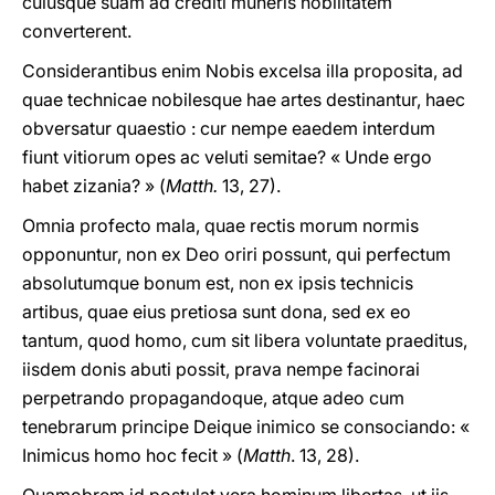
cuiusque suam ad crediti muneris nobilitatem
converterent.
Considerantibus enim Nobis excelsa illa proposita, ad
quae technicae nobilesque hae artes destinantur, haec
obversatur quaestio : cur nempe eaedem interdum
fiunt vitiorum opes ac veluti semitae? « Unde ergo
habet zizania? » (
Matth.
13, 27).
Omnia profecto mala, quae rectis morum normis
opponuntur, non ex Deo oriri possunt, qui perfectum
absolutumque bonum est, non ex ipsis technicis
artibus, quae eius pretiosa sunt dona, sed ex eo
tantum, quod homo, cum sit libera voluntate praeditus,
iisdem donis abuti possit, prava nempe facinorai
perpetrando propagandoque, atque adeo cum
tenebrarum principe Deique inimico se consociando: «
Inimicus homo hoc fecit » (
Matth
. 13, 28).