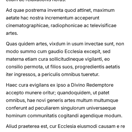
Ad quae postrema inventa quod attinet, maximum
aetate hac nostra incrementum acceperunt
cinematographicae, radiophonicae ac televisificae
artes.
Quas quidem artes, vixdum in usum invectae sunt, non
modo summo cum gaudio Ecclesia excepit, sed
materna etiam cura sollicitudineque vigilanti, eo
consilio permota, ut filios suos, progredientis aetatis
iter ingressos, a periculis omnibus tueretur.
Haec cura evigilans ex ipso a Divino Redemptore
accepto munere oritur; quandoquidem, ut patet
omnibus, hae novi generis artes multum multumque
conferunt ad peculiarem singulorum universaeque
hominum communitatis cogitandi agendique modum.
Aliud praeterea est, cur Ecclesia eiusmodi causam e re