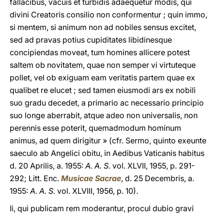
fallacibus, vacuis et turbidis adaequetur modis, qui
divini Creatoris consilio non conformentur ; quin immo,
si mentem, si animum non ad nobiles sensus excitet,
sed ad pravas potius cupiditates libidinesque
concipiendas moveat, tum homines allicere potest
saltem ob novitatem, quae non semper vi virtuteque
pollet, vel ob exiguam eam veritatis partem quae ex
qualibet re elucet ; sed tamen eiusmodi ars ex nobili
suo gradu decedet, a primario ac necessario principio
suo longe aberrabit, atque adeo non universalis, non
perennis esse poterit, quemadmodum hominum
animus, ad quem dirigitur » (cfr. Sermo, quinto exeunte
saeculo ab Angelici obitu, in Aedibus Vaticanis habitus
d. 20 Aprilis, a. 1955:
A. A. S.
vol. XLVII, 1955, p. 291-
292; Litt. Enc.
Musicae Sacrae
, d. 25 Decembris, a.
1955:
A. A. S.
vol. XLVIII, 1956, p. 10).
Ii, qui publicam rem moderantur, procul dubio gravi