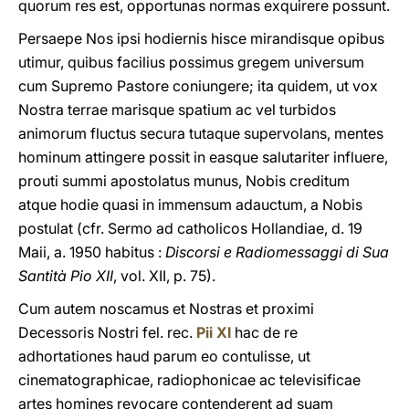
quorum res est, opportunas normas exquirere possunt.
Persaepe Nos ipsi hodiernis hisce mirandisque opibus
utimur, quibus facilius possimus gregem universum
cum Supremo Pastore coniungere; ita quidem, ut vox
Nostra terrae marisque spatium ac vel turbidos
animorum fluctus secura tutaque supervolans, mentes
hominum attingere possit in easque salutariter influere,
prouti summi apostolatus munus, Nobis creditum
atque hodie quasi in immensum adauctum, a Nobis
postulat (cfr. Sermo ad catholicos Hollandiae, d. 19
Maii, a. 1950 habitus :
Discorsi e Radiomessaggi di Sua
Santità
Pio XII
, vol. XII, p. 75).
Cum autem noscamus et Nostras et proximi
Decessoris Nostri fel. rec.
Pii XI
hac de re
adhortationes haud parum eo contulisse, ut
cinematographicae, radiophonicae ac televisificae
artes homines revocare contenderent ad suam