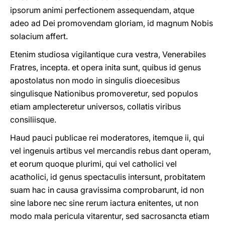
ipsorum animi perfectionem assequendam, atque
adeo ad Dei promovendam gloriam, id magnum Nobis
solacium affert.
Etenim studiosa vigilantique cura vestra, Venerabiles
Fratres, incepta. et opera inita sunt, quibus id genus
apostolatus non modo in singulis dioecesibus
singulisque Nationibus promoveretur, sed populos
etiam amplecteretur universos, collatis viribus
consiliisque.
Haud pauci publicae rei moderatores, itemque ii, qui
vel ingenuis artibus vel mercandis rebus dant operam,
et eorum quoque plurimi, qui vel catholici vel
acatholici, id genus spectaculis intersunt, probitatem
suam hac in causa gravissima comprobarunt, id non
sine labore nec sine rerum iactura enitentes, ut non
modo mala pericula vitarentur, sed sacrosancta etiam