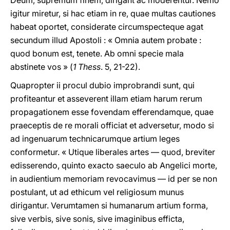
Deum, supremum finem, dirigant ac moderentur. Nemo
igitur miretur, si hac etiam in re, quae multas cautiones
habeat oportet, considerate circumspecteque agat
secundum illud Apostoli : « Omnia autem probate :
quod bonum est, tenete. Ab omni specie mala
abstinete vos » (
1 Thess
. 5, 21-22).
Quapropter ii procul dubio improbrandi sunt, qui
profiteantur et asseverent illam etiam harum rerum
propagationem esse fovendam efferendamque, quae
praeceptis de re morali officiat et adversetur, modo si
ad ingenuarum technicarumque artium leges
conformetur. « Utique liberales artes — quod, breviter
edisserendo, quinto exacto saeculo ab Angelici morte,
in audientium memoriam revocavimus — id per se non
postulant, ut ad ethicum vel religiosum munus
dirigantur. Verumtamen si humanarum artium forma,
sive verbis, sive sonis, sive imaginibus efficta,