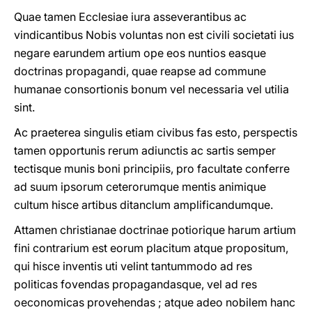
Quae tamen Ecclesiae iura asseverantibus ac
vindicantibus Nobis voluntas non est civili societati ius
negare earundem artium ope eos nuntios easque
doctrinas propagandi, quae reapse ad commune
humanae consortionis bonum vel necessaria vel utilia
sint.
Ac praeterea singulis etiam civibus fas esto, perspectis
tamen opportunis rerum adiunctis ac sartis semper
tectisque munis boni principiis, pro facultate conferre
ad suum ipsorum ceterorumque mentis animique
cultum hisce artibus ditanclum amplificandumque.
Attamen christianae doctrinae potiorique harum artium
fini contrarium est eorum placitum atque propositum,
qui hisce inventis uti velint tantummodo ad res
politicas fovendas propagandasque, vel ad res
oeconomicas provehendas ; atque adeo nobilem hanc