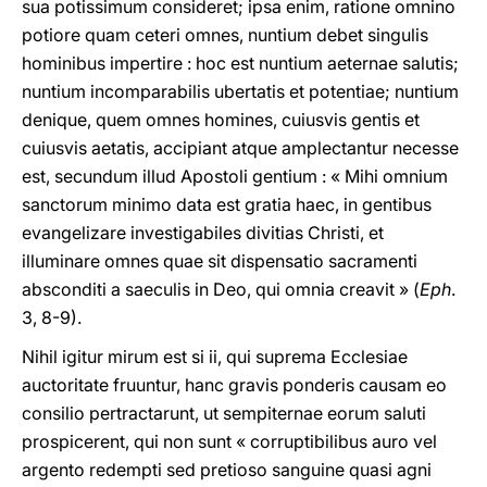
sua potissimum consideret; ipsa enim, ratione omnino
potiore quam ceteri omnes, nuntium debet singulis
hominibus impertire : hoc est nuntium aeternae salutis;
nuntium incomparabilis ubertatis et potentiae; nuntium
denique, quem omnes homines, cuiusvis gentis et
cuiusvis aetatis, accipiant atque amplectantur necesse
est, secundum illud Apostoli gentium : « Mihi omnium
sanctorum minimo data est gratia haec, in gentibus
evangelizare investigabiles divitias Christi, et
illuminare omnes quae sit dispensatio sacramenti
absconditi a saeculis in Deo, qui omnia creavit » (
Eph
.
3, 8-9).
Nihil igitur mirum est si ii, qui suprema Ecclesiae
auctoritate fruuntur, hanc gravis ponderis causam eo
consilio pertractarunt, ut sempiternae eorum saluti
prospicerent, qui non sunt « corruptibilibus auro vel
argento redempti sed pretioso sanguine quasi agni