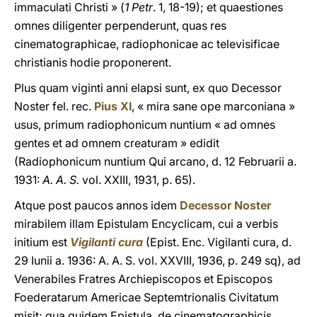
immaculati Christi » (
1 Petr
. 1, 18-19); et quaestiones
omnes diligenter perpenderunt, quas res
cinematographicae, radiophonicae ac televisificae
christianis hodie proponerent.
Plus quam viginti anni elapsi sunt, ex quo Decessor
Noster fel. rec.
Pius XI
, « mira sane ope marconiana »
usus, primum radiophonicum nuntium « ad omnes
gentes et ad omnem creaturam » edidit
(Radiophonicum nuntium Qui arcano, d. 12 Februarii a.
1931:
A. A. S.
vol. XXIII, 1931, p. 65).
Atque post paucos annos idem
Decessor Noster
mirabilem illam Epistulam Encyclicam, cui a verbis
initium est
Vigilanti cura
(Epist. Enc. Vigilanti cura, d.
29 Iunii a. 1936: A. A. S. vol. XXVIII, 1936, p. 249 sq), ad
Venerabiles Fratres Archiepiscopos et Episcopos
Foederatarum Americae Septemtrionalis Civitatum
misit; qua quidem Epistula, de cinematographicis