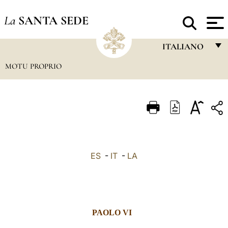
La
SANTA SEDE
ITALIANO
MOTU PROPRIO
FRANÇAIS
ENGLISH
ITALIANO
PORTUGUÊS
ESPAÑOL
ES
-
IT
-
LA
DEUTSCH
POLSKI
العربيّة
PAOLO VI
中文