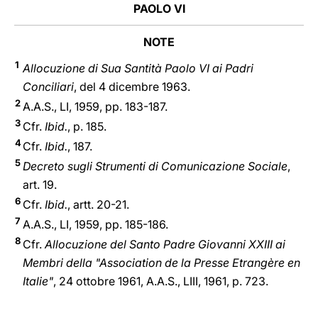
PAOLO VI
NOTE
1
Allocuzione di Sua Santità Paolo VI ai Padri
Conciliari
, del 4 dicembre 1963.
2
A.A.S., LI, 1959, pp. 183-187.
3
Cfr.
Ibid.
, p. 185.
4
Cfr.
Ibid.
, 187.
5
Decreto sugli Strumenti di Comunicazione Sociale
,
art. 19.
6
Cfr.
Ibid.
, artt. 20-21.
7
A.A.S., LI, 1959, pp. 185-186.
8
Cfr.
Allocuzione del Santo Padre Giovanni XXIII ai
Membri della "Association de la Presse Etrangère en
Italie"
, 24 ottobre 1961, A.A.S., LIII, 1961, p. 723.