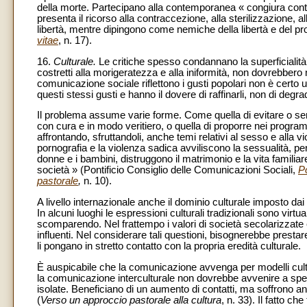
della morte. Partecipano alla contemporanea « congiura contro 
presenta il ricorso alla contraccezione, alla sterilizzazione,
libertà, mentre dipingono come nemiche della libertà e del pr
vitae
, n. 17).
16.
Culturale.
Le critiche spesso condannano la superficialit
costretti alla morigeratezza e alla iniformità, non dovrebbe
comunicazione sociale riflettono i gusti popolari non è certo 
questi stessi gusti e hanno il dovere di raffinarli, non di degrad
Il problema assume varie forme. Come quella di evitare o se
con cura e in modo veritiero, o quella di proporre nei program
affrontando, sfruttandoli, anche temi relativi al sesso e alla vi
pornografia e la violenza sadica avviliscono la sessualità, per
donne e i bambini, distruggono il matrimonio e la vita familiar
società » (Pontificio Consiglio delle Comunicazioni Sociali,
P
pastorale
,
n. 10).
A livello internazionale anche il dominio culturale imposto 
In alcuni luoghi le espressioni culturali tradizionali sono vi
scomparendo. Nel frattempo i valori di società secolarizzate e
influenti. Nel considerare tali questioni, bisognerebbe prestar
li pongano in stretto contatto con la propria eredità culturale.
È auspicabile che la comunicazione avvenga per modelli cultur
la comunicazione interculturale non dovrebbe avvenire a spe
isolate. Beneficiano di un aumento di contatti, ma soffrono an
(
Verso un approccio pastorale alla cultura
, n. 33). Il fatto c