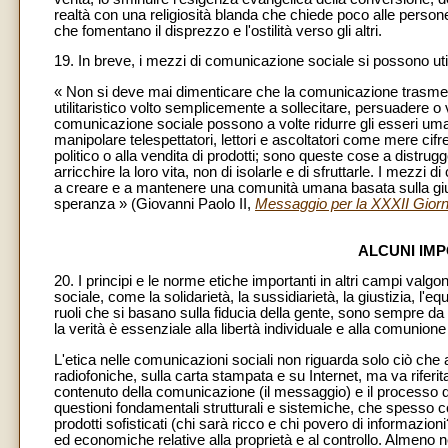
realtà con una religiosità blanda che chiede poco alle persone
che fomentano il disprezzo e l'ostilità verso gli altri.
19. In breve, i mezzi di comunicazione sociale si possono utili
« Non si deve mai dimenticare che la comunicazione trasmes
utilitaristico volto semplicemente a sollecitare, persuadere o
comunicazione sociale possono a volte ridurre gli esseri uman
manipolare telespettatori, lettori e ascoltatori come mere cifr
politico o alla vendita di prodotti; sono queste cose a distru
arricchire la loro vita, non di isolarle e di sfruttarle. I mezzi
a creare e a mantenere una comunità umana basata sulla giusti
speranza » (Giovanni Paolo II,
Messaggio per la XXXII Giorn
ALCUNI IMP
20. I principi e le norme etiche importanti in altri campi valgon
sociale, come la solidarietà, la sussidiarietà, la giustizia, l'eq
ruoli che si basano sulla fiducia della gente, sono sempre d
la verità è essenziale alla libertà individuale e alla comunione
L'etica nelle comunicazioni sociali non riguarda solo ciò che 
radiofoniche, sulla carta stampata e su Internet, ma va riferit
contenuto della comunicazione (il messaggio) e il processo
questioni fondamentali strutturali e sistemiche, che spesso coi
prodotti sofisticati (chi sarà ricco e chi povero di informazi
ed economiche relative alla proprietà e al controllo. Almeno n