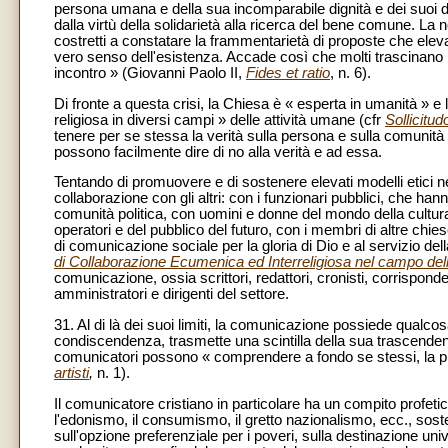
persona umana e della sua incomparabile dignità e dei suoi dir
dalla virtù della solidarietà alla ricerca del bene comune. La
costretti a constatare la frammentarietà di proposte che elevano
vero senso dell'esistenza. Accade così che molti trascinano l
incontro » (Giovanni Paolo II,
Fides et ratio
, n. 6).
Di fronte a questa crisi, la Chiesa è « esperta in umanità » 
religiosa in diversi campi » delle attività umane (cfr
Sollicitud
tenere per se stessa la verità sulla persona e sulla comun
possono facilmente dire di no alla verità e ad essa.
Tentando di promuovere e di sostenere elevati modelli etici ne
collaborazione con gli altri: con i funzionari pubblici, che ha
comunità politica, con uomini e donne del mondo della cultura 
operatori e del pubblico del futuro, con i membri di altre chies
di comunicazione sociale per la gloria di Dio e al servizio de
di Collaborazione Ecumenica ed Interreligiosa nel campo del
comunicazione, ossia scrittori, redattori, cronisti, corrisponden
amministratori e dirigenti del settore.
31. Al di là dei suoi limiti, la comunicazione possiede qualcosa
condiscendenza, trasmette una scintilla della sua trascendente
comunicatori possono « comprendere a fondo se stessi, la pr
artisti
,
n. 1).
Il comunicatore cristiano in particolare ha un compito profetico
l'edonismo, il consumismo, il gretto nazionalismo, ecc., soste
sull'opzione preferenziale per i poveri, sulla destinazione univ