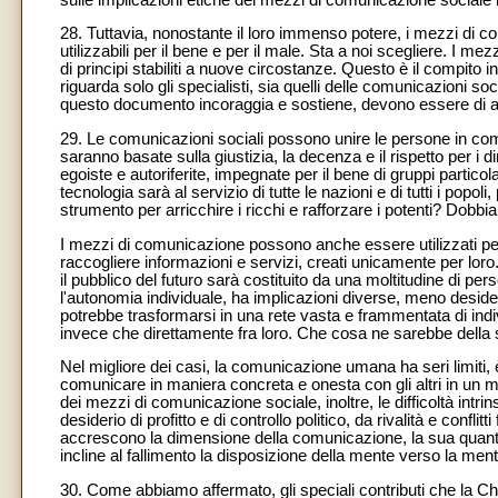
28. Tuttavia, nonostante il loro immenso potere, i mezzi di 
utilizzabili per il bene e per il male. Sta a noi scegliere. I 
di principi stabiliti a nuove circostanze. Questo è il compito 
riguarda solo gli specialisti, sia quelli delle comunicazioni socia
questo documento incoraggia e sostiene, devono essere di a
29. Le comunicazioni sociali possono unire le persone in co
saranno basate sulla giustizia, la decenza e il rispetto per 
egoiste e autoriferite, impegnate per il bene di gruppi particolar
tecnologia sarà al servizio di tutte le nazioni e di tutti i popo
strumento per arricchire i ricchi e rafforzare i potenti? Dobbi
I mezzi di comunicazione possono anche essere utilizzati per
raccogliere informazioni e servizi, creati unicamente per lor
il pubblico del futuro sarà costituito da una moltitudine di 
l'autonomia individuale, ha implicazioni diverse, meno desider
potrebbe trasformarsi in una rete vasta e frammentata di indiv
invece che direttamente fra loro. Che cosa ne sarebbe della
Nel migliore dei casi, la comunicazione umana ha seri limiti, è 
comunicare in maniera concreta e onesta con gli altri in un m
dei mezzi di comunicazione sociale, inoltre, le difficoltà int
desiderio di profitto e di controllo politico, da rivalità e confli
accrescono la dimensione della comunicazione, la sua quanti
incline al fallimento la disposizione della mente verso la ment
30. Come abbiamo affermato, gli speciali contributi che la Ch