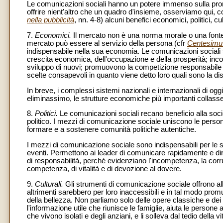
Le comunicazioni sociali hanno un potere immenso sulla promo
offrire nient'altro che un quadro d'insieme, osserviamo qui, c
nella pubblicità
, nn. 4-8) alcuni benefici economici, politici, cul
7.
Economici.
Il mercato non è una norma morale o una fonte 
mercato può essere al servizio della persona (cfr
Centesimu
indispensabile nella sua economia. Le comunicazioni sociali 
crescita economica, dell'occupazione e della prosperità; incora
sviluppo di nuovi; promuovono la competizione responsabile ch
scelte consapevoli in quanto viene detto loro quali sono la dispo
In breve, i complessi sistemi nazionali e internazionali di o
eliminassimo, le strutture economiche più importanti collass
8.
Politici.
Le comunicazioni sociali recano beneficio alla soci
politico. I mezzi di comunicazione sociale uniscono le persone
formare e a sostenere comunità politiche autentiche.
I mezzi di comunicazione sociale sono indispensabili per le 
eventi. Permettono ai leader di comunicare rapidamente e dir
di responsabilità, perché evidenziano l'incompetenza, la corru
competenza, di vitalità e di devozione al dovere.
9.
Culturali.
Gli strumenti di comunicazione sociale offrono alle
altrimenti sarebbero per loro inaccessibili e in tal modo pr
della bellezza. Non parliamo solo delle opere classiche e dei f
l'informazione utile che riunisce le famiglie, aiuta le persone a 
che vivono isolati e degli anziani, e li solleva dal tedio della vi