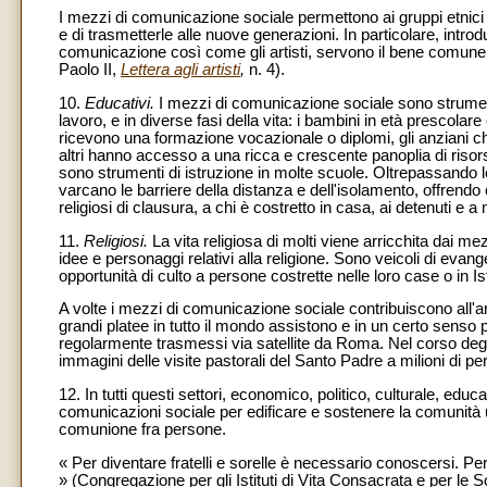
I mezzi di comunicazione sociale permettono ai gruppi etnici di
e di trasmetterle alle nuove generazioni. In particolare, introd
comunicazione così come gli artisti, servono il bene comune tu
Paolo II,
Lettera agli artisti
,
n. 4).
10.
Educativi.
I mezzi di comunicazione sociale sono strument
lavoro, e in diverse fasi della vita: i bambini in età prescolar
ricevono una formazione vocazionale o diplomi, gli anziani ch
altri hanno accesso a una ricca e crescente panoplia di ris
sono strumenti di istruzione in molte scuole. Oltrepassando le
varcano le barriere della distanza e dell'isolamento, offrendo 
religiosi di clausura, a chi è costretto in casa, ai detenuti e a
11.
Religiosi.
La vita religiosa di molti viene arricchita dai m
idee e personaggi relativi alla religione. Sono veicoli di eva
opportunità di culto a persone costrette nelle loro case o in Isti
A volte i mezzi di comunicazione sociale contribuiscono all'
grandi platee in tutto il mondo assistono e in un certo senso
regolarmente trasmessi via satellite da Roma. Nel corso degli
immagini delle visite pastorali del Santo Padre a milioni di pe
12. In tutti questi settori, economico, politico, culturale, educa
comunicazioni sociale per edificare e sostenere la comunità 
comunione fra persone.
« Per diventare fratelli e sorelle è necessario conoscersi. P
» (Congregazione per gli Istituti di Vita Consacrata e per le S