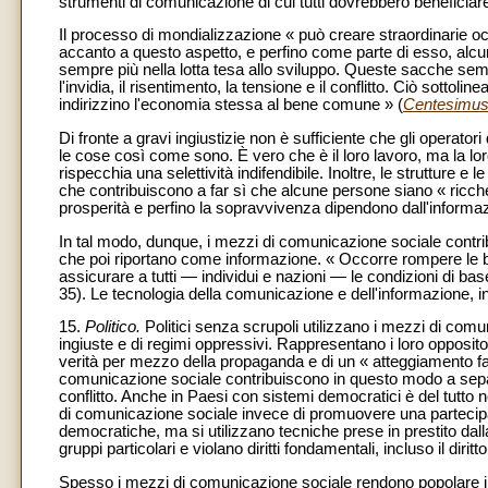
strumenti di comunicazione di cui tutti dovrebbero beneficiare
Il processo di mondializzazione « può creare straordinarie o
accanto a questo aspetto, e perfino come parte di esso, alcun
sempre più nella lotta tesa allo sviluppo. Queste sacche semp
l'invidia, il risentimento, la tensione e il conflitto. Ciò sottoli
indirizzino l'economia stessa al bene comune » (
Centesimus
Di fronte a gravi ingiustizie non è sufficiente che gli operatori
le cose così come sono. È vero che è il loro lavoro, ma la lor
rispecchia una selettività indifendibile. Inoltre, le strutture e 
che contribuiscono a far sì che alcune persone siano « ricche
prosperità e perfino la sopravvivenza dipendono dall'informa
In tal modo, dunque, i mezzi di comunicazione sociale contribu
che poi riportano come informazione. « Occorre rompere le bar
assicurare a tutti — individui e nazioni — le condizioni di ba
35). Le tecnologia della comunicazione e dell'informazione, i
15.
Politico.
Politici senza scrupoli utilizzano i mezzi di com
ingiuste e di regimi oppressivi. Rappresentano i loro opposit
verità per mezzo della propaganda e di un « atteggiamento fa
comunicazione sociale contribuiscono in questo modo a separ
conflitto. Anche in Paesi con sistemi democratici è del tutto n
di comunicazione sociale invece di promuovere una partecipa
democratiche, ma si utilizzano tecniche prese in prestito dalla
gruppi particolari e violano diritti fondamentali, incluso il diritt
Spesso i mezzi di comunicazione sociale rendono popolare il re