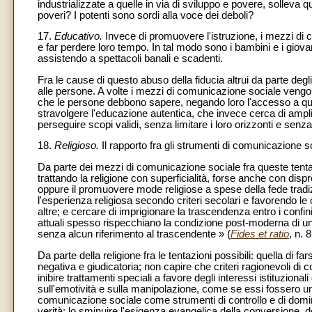
industrializzate a quelle in via di sviluppo e povere, solleva q
poveri? I potenti sono sordi alla voce dei deboli?
17.
Educativo.
Invece di promuovere l'istruzione, i mezzi di 
e far perdere loro tempo. In tal modo sono i bambini e i giova
assistendo a spettacoli banali e scadenti.
Fra le cause di questo abuso della fiducia altrui da parte degli
alle persone. A volte i mezzi di comunicazione sociale vengon
che le persone debbono sapere, negando loro l'accesso a quell
stravolgere l'educazione autentica, che invece cerca di ampliar
perseguire scopi validi, senza limitare i loro orizzonti e senza 
18.
Religioso.
Il rapporto fra gli strumenti di comunicazione s
Da parte dei mezzi di comunicazione sociale fra queste tentazi
trattando la religione con superficialità, forse anche con di
oppure il promuovere mode religiose a spese della fede tradizional
l'esperienza religiosa secondo criteri secolari e favorendo le 
altre; e cercare di imprigionare la trascendenza entro i confi
attuali spesso rispecchiano la condizione post-moderna di uno
senza alcun riferimento al trascendente » (
Fides et ratio
, n. 8
Da parte della religione fra le tentazioni possibili: quella di
negativa e giudicatoria; non capire che criteri ragionevoli di
inibire trattamenti speciali a favore degli interessi istituziona
sull'emotività e sulla manipolazione, come se essi fossero un 
comunicazione sociale come strumenti di controllo e di domi
verità; lo sminuire l'esigenza evangelica della conversione, d