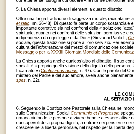
correttamente, bisogna conoscere « le norme dell'ordine mora
5. La Chiesa apporta diversi elementi a questo dibattito.
Offre una lunga tradizione di saggezza morale, radicata nella
et ratio
, nn. 36-48). Di questo fa parte un corpo sostanziale e
importante correttivo sia nei confronti della « soluzione "ate
spirituale, quanto nei confronti delle soluzioni permissive e c
indipendenza da ogni legge e da Dio » (Giovanni Paolo II,
Ce
sociale, questa tradizione si pone al loro servizio. Per esemp
cultura dell'
informazione
dei mezzi di comunicazione sociale 
Messaggio per la XXXIII Giornata Mondiale delle Comunicazi
La Chiesa apporta anche qualcos'altro al dibattito. Il suo con
sociali, è « proprio quella visione della dignità della persona,
Incarnato » (
Centesimus annus
,
n. 47). Con le parole del Con
mistero del Padre e del suo amore, svela anche pienamente l'
spes
,
n. 22).
LE COMU
AL SERVIZI
6. Seguendo la Costituzione Pastorale sulla Chiesa nel mo
sulle Comunicazioni Sociali
Communio et Progressio
spiega
umana aiutando le persone a vivere bene e a essere attive n
consapevoli della propria dignità, a entrare nei pensieri e nei 
crescere nella libertà personale, nel rispetto per la libertà degl