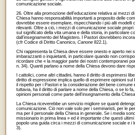
comunicazione sociale.
26. Oltre alla promozione dell'educazione relativa ai mezzi di
Chiesa hanno responsabilità importanti a proposito delle comu
dovrebbe essere esemplare, rispecchiando i più alti modelli di ver
rilevanti. Oltre a ciò, i mezzi di comunicazione sociale prop
sul significato della vita umana e della storia, in particolare
dall'insegnamento del Magistero. I Pastori dovrebbero incora
(cfr Codice di Diritto Canonico,
Canone
822.1).
Chi rappresenta la Chiesa deve essere onesto e aperto nei su
imbarazzanti o inquietanti, in particolare quando non corr
ricordare che « la maggior parte dei nostri contemporanei po
n. 34). Quanti parlano a nome della Chiesa devono dare ris
I cattolici, come altri cittadini, hanno il diritto di esprimers
diritto di espressione implica quello di esprimere opinioni sul 
il rispetto per i Pastori e la considerazione del bene comune
tuttavia, ha il diritto di parlare a nome della Chiesa, o se lo 
opinioni personali come parte dell'insegnamento della Chiesa
La Chiesa riceverebbe un servizio migliore se quanti deteng
comunicazione. Ciò non vale solo per i seminaristi, per le pers
ma per il personale della Chiesa in generale. Se i
media
sono
missionario in prima linea » ed è importante che questi ultimi s
popolo una guida circa i mezzi di comunicazione sociale e i lo
3).