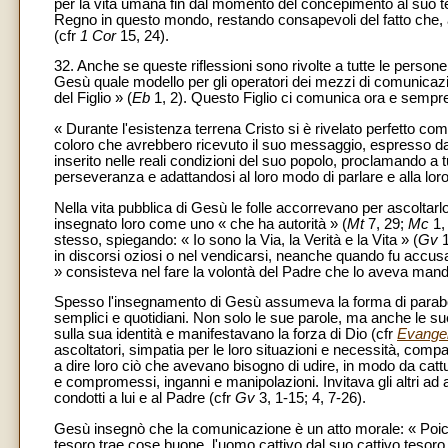
per la vita umana fin dal momento del concepimento al suo ter
Regno in questo mondo, restando consapevoli del fatto che, all
(cfr
1 Cor
15, 24).
32. Anche se queste riflessioni sono rivolte a tutte le persone 
Gesù quale modello per gli operatori dei mezzi di comunicazi
del Figlio » (
Eb
1, 2). Questo Figlio ci comunica ora e sempre l
« Durante l'esistenza terrena Cristo si è rivelato perfetto c
coloro che avrebbero ricevuto il suo messaggio, espresso dall
inserito nelle reali condizioni del suo popolo, proclamando a 
perseveranza e adattandosi al loro modo di parlare e alla loro
Nella vita pubblica di Gesù le folle accorrevano per ascoltarl
insegnato loro come uno « che ha autorità » (
Mt
7, 29;
Mc
1,
stesso, spiegando: « Io sono la Via, la Verità e la Vita » (
Gv
in discorsi oziosi o nel vendicarsi, neanche quando fu accu
» consisteva nel fare la volontà del Padre che lo aveva mand
Spesso l'insegnamento di Gesù assumeva la forma di parabol
semplici e quotidiani. Non solo le sue parole, ma anche le sue
sulla sua identità e manifestavano la forza di Dio (cfr
Evangeli
ascoltatori, simpatia per le loro situazioni e necessità, comp
a dire loro ciò che avevano bisogno di udire, in modo da cattu
e compromessi, inganni e manipolazioni. Invitava gli altri ad a
condotti a lui e al Padre (cfr
Gv
3, 1-15; 4, 7-26).
Gesù insegnò che la comunicazione è un atto morale: « Poic
tesoro trae cose buone, l'uomo cattivo dal suo cattivo tesoro 