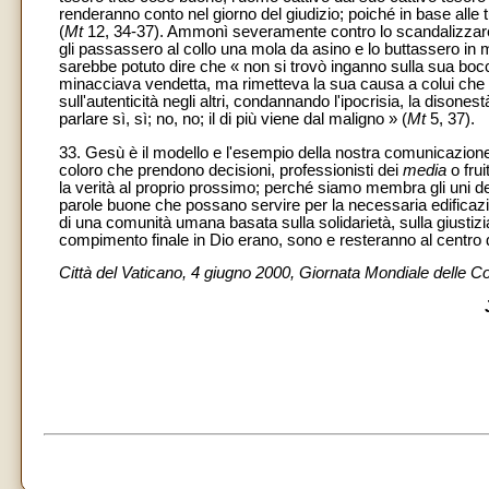
renderanno conto nel giorno del giudizio; poiché in base alle t
(
Mt
12, 34-37). Ammonì severamente contro lo scandalizzare «
gli passassero al collo una mola da asino e lo buttassero in 
sarebbe potuto dire che « non si trovò inganno sulla sua bocca
minacciava vendetta, ma rimetteva la sua causa a colui che g
sull'autenticità negli altri, condannando l'ipocrisia, la disone
parlare sì, sì; no, no; il di più viene dal maligno » (
Mt
5, 37).
33. Gesù è il modello e l'esempio della nostra comunicazione
coloro che prendono decisioni, professionisti dei
media
o fru
la verità al proprio prossimo; perché siamo membra gli uni deg
parole buone che possano servire per la necessaria edificazi
di una comunità umana basata sulla solidarietà, sulla giustizia
compimento finale in Dio erano, sono e resteranno al centro 
Città del Vaticano, 4 giugno 2000, Giornata Mondiale delle Com