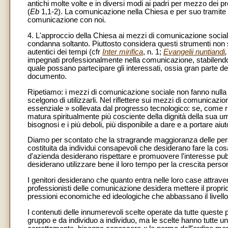
antichi molte volte e in diversi modi ai padri per mezzo dei pr
(
Eb
1,1-2). La comunicazione nella Chiesa e per suo tramite 
comunicazione con noi.
4. L'approccio della Chiesa ai mezzi di comunicazione socia
condanna soltanto. Piuttosto considera questi strumenti non 
autentici dei tempi (cfr
Inter mirifica
, n. 1;
Evangelii nuntiandi
impegnati professionalmente nella comunicazione, stabilendo p
quale possano partecipare gli interessati, ossia gran parte de
documento.
Ripetiamo: i mezzi di comunicazione sociale non fanno nulla d
scelgono di utilizzarli. Nel riflettere sui mezzi di comunicaz
essenziale » sollevata dal progresso tecnologico: se, come r
matura spiritualmente più cosciente della dignità della sua uman
bisognosi e i più deboli, più disponibile a dare e a portare aiut
Diamo per scontato che la stragrande maggioranza delle perso
costituita da individui consapevoli che desiderano fare la cosa g
d'azienda desiderano rispettare e promuovere l'interesse pubbl
desiderano utilizzare bene il loro tempo per la crescita person
I genitori desiderano che quanto entra nelle loro case attrave
professionisti delle comunicazione desidera mettere il proprio
pressioni economiche ed ideologiche che abbassano il livello
I contenuti delle innumerevoli scelte operate da tutte quest
gruppo e da individuo a individuo, ma le scelte hanno tutte u