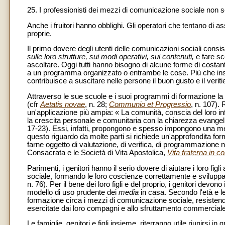
25. I professionisti dei mezzi di comunicazione sociale non so
Anche i fruitori hanno obblighi. Gli operatori che tentano di
proprie.
Il primo dovere degli utenti delle comunicazioni sociali cons
sulle loro strutture, sui modi operativi, sui contenuti,
e fare sc
ascoltare. Oggi tutti hanno bisogno di alcune forme di costa
a un programma organizzato o entrambe le cose. Più che ins
contribuisce a suscitare nelle persone il buon gusto e il verit
Attraverso le sue scuole e i suoi programmi di formazione la
(cfr
Aetatis novae
, n. 28;
Communio et Progressio
, n. 107). 
un'applicazione più ampia: « La comunità, conscia del loro inf
la crescita personale e comunitaria con la chiarezza evangelic
17-23). Essi, infatti, propongono e spesso impongono una ment
questo riguardo da molte parti si richiede un'approfondita for
farne oggetto di valutazione, di verifica, di programmazione nei
Consacrata e le Società di Vita Apostolica,
Vita fraterna in c
Parimenti, i genitori hanno il serio dovere di aiutare i loro fi
sociale, formando le loro coscienze correttamente e sviluppand
n. 76). Per il bene dei loro figli e del proprio, i genitori dev
modello di uso prudente dei
media
in casa. Secondo l'età e l
formazione circa i mezzi di comunicazione sociale, resistendo 
esercitate dai loro compagni e allo sfruttamento commerciale
Le famiglie, genitori e figli insieme, riterranno utile riunirsi i