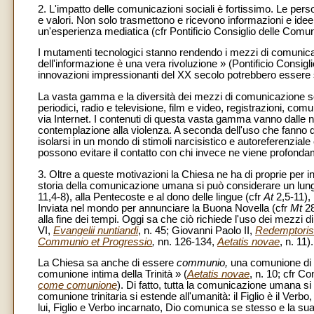
2. L'impatto delle comunicazioni sociali è fortissimo. Le pers
e valori. Non solo trasmettono e ricevono informazioni e ide
un'esperienza mediatica (cfr Pontificio Consiglio delle Comun
I mutamenti tecnologici stanno rendendo i mezzi di comunicaz
dell'informazione è una vera rivoluzione » (Pontificio Consigli
innovazioni impressionanti del XX secolo potrebbero essere 
La vasta gamma e la diversità dei mezzi di comunicazione soci
periodici, radio e televisione, film e video, registrazioni, co
via Internet. I contenuti di questa vasta gamma vanno dalle not
contemplazione alla violenza. A seconda dell'uso che fanno 
isolarsi in un mondo di stimoli narcisistico e autoreferenziale
possono evitare il contatto con chi invece ne viene profonda
3. Oltre a queste motivazioni la Chiesa ne ha di proprie per i
storia della comunicazione umana si può considerare un lung
11,4-8), alla Pentecoste e al dono delle lingue (cfr
At
2,5-11), 
Inviata nel mondo per annunciare la Buona Novella (cfr
Mt
2
alla fine dei tempi. Oggi sa che ciò richiede l'uso dei mezzi 
VI,
Evangelii nuntiandi
, n. 45; Giovanni Paolo II,
Redemptoris
Communio et Progressio
,
nn. 126-134,
Aetatis novae
, n. 11).
La Chiesa sa anche di essere
communio,
una comunione di p
comunione intima della Trinità » (
Aetatis novae
, n. 10; cfr C
come comunione
). Di fatto, tutta la comunicazione umana si 
comunione trinitaria si estende all'umanità: il Figlio è il Ver
lui, Figlio e Verbo incarnato, Dio comunica se stesso e la su