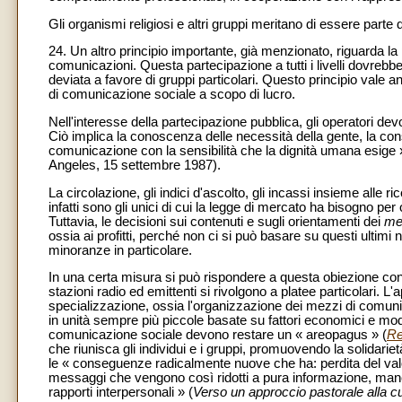
Gli organismi religiosi e altri gruppi meritano di essere parte
24. Un altro principio importante, già menzionato, riguarda la 
comunicazioni. Questa partecipazione a tutti i livelli dovre
deviata a favore di gruppi particolari. Questo principio vale a
di comunicazione sociale a scopo di lucro.
Nell'interesse della partecipazione pubblica, gli operatori de
Ciò implica la conoscenza delle necessità della gente, la con
comunicazione con la sensibilità che la dignità umana esige 
Angeles, 15 settembre 1987).
La circolazione, gli indici d'ascolto, gli incassi insieme alle ri
infatti sono gli unici di cui la legge di mercato ha bisogno p
Tuttavia, le decisioni sui contenuti e sugli orientamenti dei
me
ossia ai profitti, perché non ci si può basare su questi ultimi n
minoranze in particolare.
In una certa misura si può rispondere a questa obiezione con i
stazioni radio ed emittenti si rivolgono a platee particolari. L'
specializzazione, ossia l'organizzazione dei mezzi di comuni
in unità sempre più piccole basate su fattori economici e mod
comunicazione sociale devono restare un « areopagus » (
Re
che riunisca gli individui e i gruppi, promuovendo la solidarie
le « conseguenze radicalmente nuove che ha: perdita del valor
messaggi che vengono così ridotti a pura informazione, man
rapporti interpersonali » (
Verso un approccio pastorale alla c