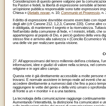
Considerazioni di questo genere valgono per la comunicazione
fra Pastori e fedeli, la libertà di espressione sensibile al be
un'opinione pubblica responsabile sono tutte espressioni impor
Chiesa » (
Aetatis novae
, n. 10;
Communio et Progressio
, n.
Il diritto di espressione dovrebbe essere esercitato con rispetto 
degli altri (cfr Canone 212. 1,2,3, Canone 220). Come altre com
è obbligata, di mantenere il segreto e la riservatezza. Tuttavi
Nell'ambito della comunione di fede, « I ministri, infatti, che so
appartengono al popolo di Dio, e perciò godono della vera dign
stesso fine e arrivino alla salvezza » (Concilio Ecumenico Va
una delle vie per realizzare questa visione.
C
27. All'approssimarsi del terzo millennio dell'era cristiana, 
informazioni, idee e giudizi di valore nella scienza, nel commerc
religione e in ogni altro campo.
Questa rete è già direttamente accessibile a molte persone n
trovarsi. E normale assistere in tempo reale ad eventi che acca
accedere direttamente a numerosi dati che fino a poco tempo fa
raggiungere le vette del genio e della virtù umani o sprofon
di fronte a un « monitor » e a una tastiera.
La tecnologia della comunicazione raggiunge continuamente nu
Aumentando l'interattività, la distinzione fra comunicatori e u
sulle implicazioni etiche dei mezzi di comunicazione sociale