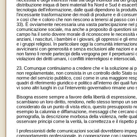
necessità e degli interessi reali sia degli individui sia dei grupp
distribuzione iniqua di beni materiali fra Nord e Sud è esacer
tecnologia dell'informazione, dalle quali dipendono la produtti
l'incessante trasformazione dei modi di produrre e di consum
» così che « coloro che non riescono a tenersi al passo con 
33). È ovviamente necessaria una vasta partecipazione nel p
comunicazione sociale, ma anche a proposito di questioni sist
campo ha il serio dovere morale di riconoscere le necessità e g
anziani, i nascituri, i bambini e i giovani, gli oppressi e gli em
e i gruppi religiosi. In particolare oggi la comunità internazio
avvicinarsi con generosità e senza esclusioni alle nazioni e a
non fanno li rende partecipi della vergogna per il perpetuarsi d
violazioni dei diritti umani, i conflitti interreligiosi e intersoci
23. Comunque continuiamo a credere che « la soluzione ai p
non regolamentate, non consista in un controllo dello Stato 
norme del servizio pubblico, così come in una maggiore respo
quadri di riferimento giuridico e politico all'interno dei quali
vi sono altri luoghi in cui l'intervento governativo rimane un
Bisogna essere sempre a favore della libertà di espressione, p
scambiano un loro diritto, rendono, nello stesso tempo un serv
considerato da un punto di vista etico, questo presupposto no
esempio la calunnia e diffamazione, messaggi che cercano di pro
pornografia, la descrizione morbosa della violenza, nelle qua
osservare principi come la verità, la correttezza e il rispetto p
I professionisti delle comunicazioni sociali dovrebbero impegn
comportamento professionale, in cooperazione con i rapprese