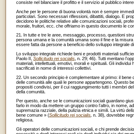
consiste nel bilanciare il profitto e il servizio al pubblico 
Anche per le persone di buona volontà non è sempre immediat
particolari. Sono necessari riflessioni, dibattiti, dialogo. E pr
decidono le politiche relative alle comunicazioni sociali, prof
morale, fruitori, ecc. che offriamo in questo documento le c
21. In tutte e tre le aree, messaggio, processo, questioni strut
persona umana e la comunità umana sono il fine e la misura
essere fatta da persone a beneficio dello sviluppo integrale di
Lo sviluppo integrale richiede beni e prodotti materiali suffic
Paolo II,
Sollicitudo rei socialis
, n. 29; 46). Tutti meritano l'
materiali, intellettuali, emotivi, morali e spirituali. Gli indiv
sacrificati in nome di interessi collettivi.
22. Un secondo principio è complementare al primo: il bene
delle comunità alle quali le persone appartengono. Questo
propositi condivisi, per il cui raggiungimento tutti i membri 
della comunità.
Per questo, anche se le comunicazioni sociali guardano giusta
farlo in modo da mettere un gruppo contro l'altro, in nome, ad
supremazia razziale, della pulizia etnica e simili. La virtù de
bene comune » (
Sollicitudo rei socialis
,
n. 38), dovrebbe regna
religiosa.
Gli operatori delle comunicazioni sociali, e chi prende decision