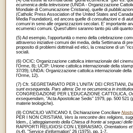
(4) Già esiste la formula della "giuria ecumenica" (per es. qu
ecumenica della televisione
(UNDA - Organizzazione Cattolica
Mondiale di Comunicazione Cristiana), quelle di
pubblicazio
(Catholic Press Association of the United States and Canad
Media Foundation), ed ancora quelle di
consultazioni
e di
aiut
comuni
in seno alle organizzazioni secolari. E' importante anali
ecumenici comuni. Quest'ultimi saranno tanto più utili quanto
(5) Ad esempio, l'opportunità o meno della celebrazione comu
attraverso iniziative comuni dei media, della Settimana di preg
proposito di problemi dottrinali ed etici, la creazione di un 
sociali.
(6) OCIC: Organizzazione cattolica internazionale del cinema
l'Orme, 8); UCIP: Unione cattolica internazionale della st
37/39); UNDA: Organizzazione cattolica internazionale della 
l'Orme, 12).
(7) Cfr. SEGRETARIATO PER L'UNITA' DEI CRISTIANI,
Di
sunt exsequenda. Pars altera: De re oecumenica in instituti
CONGREGAZIONE PER L'EDUCAZIONE CATTOLICA,
Or
exsequendam,
"Acta Apostolicae Sedis" 1979, pp. 500 521 (p
materie teologiche).
(8) CONCILIO VATICANO Il, Dichiarazione Conciliare
Nostr
PER I NON CRISTIANI,
Vers la rencontre des religions, sug
Idem.,
L'atteggiamento della Chiesa di fronte ai seguaci delle a
RAPPORTI RELIGIOSI CON L'EBRAISMO,
Orientations et
(n.4),
"Service d'information" 26 (1975), pp. 1-7.