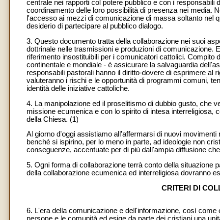
centrale nei rapporti col potere pubblico e con i responsabili
coordinamento delle loro possibilità di presenza nei media. Ne
l'accesso ai mezzi di comunicazione di massa soltanto nel qua
desiderio di partecipare al pubblico dialogo.
3. Questo documento tratta della collaborazione nei suoi aspet
dottrinale nelle trasmissioni e produzioni di comunicazione. E 
riferimento insostituibili per i comunicatori cattolici. Compito d
continentale e mondiale - è assicurare la salvaguardia dell'aspe
responsabili pastorali hanno il diritto-dovere di esprimere al ri
valuteranno i rischi e le opportunità di programmi comuni, te
identità delle iniziative cattoliche.
4. La manipolazione ed il proselitismo di dubbio gusto, che v
missione ecumenica e con lo spirito di intesa interreligiosa, c
della Chiesa. (1)
Al giorno d'oggi assistiamo all'affermarsi di nuovi movimenti r
benché si ispirino, per lo meno in parte, ad ideologie non cri
conseguenze, accentuate per di più dall'ampia diffusione ch
5. Ogni forma di collaborazione terrà conto della situazione p
della collaborazione ecumenica ed interreligiosa dovranno ess
CRITERI DI C
6. L'era della comunicazione e dell'informazione, così come o
persone e le comunità ed esige da parte dei cristiani una uni