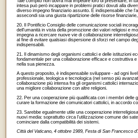
Tale compito non dovrà mai impedire loro di presentare, in tu
intesa può però incappare in problemi pratici dovuti alla dive
diverso impegno finanziario assunto. E indispensabile che l'a
assecondi sia una giusta ripartizione delle risorse finanziari
20. Il Pontificio Consiglio delle comunicazione sociali incoragg
dell'umanità in vista della promozione dei valori religiosi e mo
impegna a ricercare nuove vie di collaborazione interreligios
al fine di evitare qualsiasi dispersione di sforzi nel campo
indispensabili.
21. Il dinamismo degli organismi cattolici e delle istituzioni 
fondamentale per una collaborazione efficace e costruttiva e
nella sua pienezza.
A questo proposito, è indispensabile sviluppare - ad ogni livel
professionale, teologica e tecnologica (nel senso più avanzat
collaborazione più intensa fra gli organismi cattolici intern
una migliore collaborazione con altre religioni.
22. Per una cooperazione più qualificata con i membri delle gr
curare la formazione dei comunicatori cattolici, in accordo co
23. Sarebbe egualmente utile una cooperazione interreligiosa fr
nuovi media: soprattutto circa l'utilizzazione comune dei satell
cominciare dalla compatibilità dei sistemi.
Città del Vaticano, 4 ottobre 1989, Festa di San Francesco d'