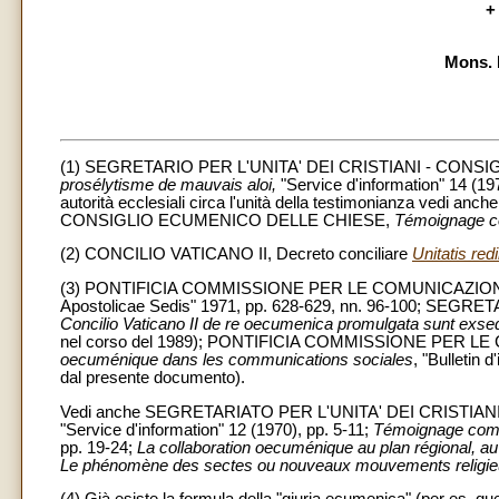
+
Mons. 
(1) SEGRETARIO PER L'UNITA' DEI CRISTIANI - CON
prosélytisme de mauvais aloi,
"Service d'information" 14 (1971
autorità ecclesiali circa l'unità della testimonianza v
CONSIGLIO ECUMENICO DELLE CHIESE,
Témoignage 
(2) CONCILIO VATICANO II, Decreto conciliare
Unitatis red
(3) PONTIFICIA COMMISSIONE PER LE COMUNICAZIONI SO
Apostolicae Sedis" 1971, pp. 628-629, nn. 96-100; SEGR
Concilio Vaticano II de re oecumenica promulgata sunt exs
nel corso del 1989); PONTIFICIA COMMISSIONE PER L
oecuménique dans les communications sociales
, "Bulletin 
dal presente documento).
Vedi anche SEGRETARIATO PER L'UNITA' DEI CRISTIAN
"Service d'information" 12 (1970), pp. 5-11;
Témoignage commu
pp. 19-24;
La collaboration oecuménique au plan régional, au 
Le phénomène des sectes ou nouveaux mouvements religieux