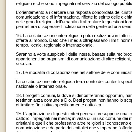
religioso e che sono impegnati nel servizio del dialogo pubbli
L'orientamento a ricercare una risposta concordata dei cristian
comunicazione e di informazione, riflette lo spirito delle dichi
delle grandi religioni dell'umanità di affrontare le questioni f
permetterà di superare l'inclinazione della gente ad una sensib
16. La collaborazione interreligiosa potrà realizzarsi in tutt
offerta al mondo. Dato che i media oltrepassano i limiti norma
tempo, locale, regionale o internazionale.
Saranno a volte auspicabili delle intese, basate sulla reciproci
appartenenti ad organismi di comunicazione di altre religioni, 
secolari.
17. Le modalità di collaborazione nel settore delle comunicazi
La collaborazione interreligiosa terrà conto dei contesti speci
nazionale o Internazionale.
18. I progetti comuni, là dove si dimostreranno opportuni, hann
testimonianza comune a Dio. Detti progetti non hanno lo scopo
di limitare l'iniziativa specificamente cattolica.
19. L'applicazione di questi criteri generali presuppone una 
cattolici impegnati nei media; in vista di un uso comune dei mez
cristiani e quelli che professano altre religioni si conoscano e
comunicazione e da parte dei cattolici che vi operano l'offerta 