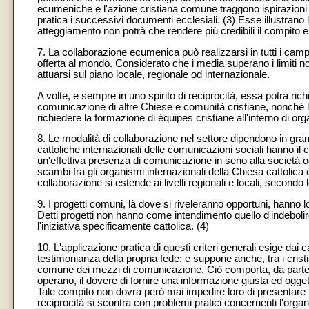
ecumeniche e l'azione cristiana comune traggono ispirazioni d
pratica i successivi documenti ecclesiali. (3) Esse illustrano 
atteggiamento non potrà che rendere più credibili il compito e
7. La collaborazione ecumenica può realizzarsi in tutti i cam
offerta al mondo. Considerato che i media superano i limiti n
attuarsi sul piano locale, regionale od internazionale.
A volte, e sempre in uno spirito di reciprocità, essa potrà richi
comunicazione di altre Chiese e comunità cristiane, nonché l'in
richiedere la formazione di équipes cristiane all'interno di org
8. Le modalità di collaborazione nel settore dipendono in gra
cattoliche internazionali delle comunicazioni sociali hanno il c
un'effettiva presenza di comunicazione in seno alla società 
scambi fra gli organismi internazionali della Chiesa cattolica
collaborazione si estende ai livelli regionali e locali, secondo
9. I progetti comuni, là dove si riveleranno opportuni, hanno 
Detti progetti non hanno come intendimento quello d'indebolire
l'iniziativa specificamente cattolica. (4)
10. L'applicazione pratica di questi criteri generali esige d
testimonianza della propria fede; e suppone anche, tra i crist
comune dei mezzi di comunicazione. Ciò comporta, da parte dei
operano, il dovere di fornire una informazione giusta ed ogg
Tale compito non dovrà però mai impedire loro di presentare n
reciprocità si scontra con problemi pratici concernenti l'orga