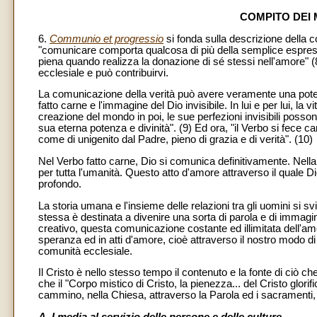
COMPITO DEI 
6.
Communio et progressio
si fonda sulla descrizione della 
"comunicare comporta qualcosa di più della semplice espressi
piena quando realizza la donazione di sé stessi nell'amore" (
ecclesiale e può contribuirvi.
La comunicazione della verità può avere veramente una potenz
fatto carne e l'immagine del Dio invisibile. In lui e per lui, la v
creazione del mondo in poi, le sue perfezioni invisibili posso
sua eterna potenza e divinità". (9) Ed ora, "il Verbo si fece 
come di unigenito dal Padre, pieno di grazia e di verità". (10)
Nel Verbo fatto carne, Dio si comunica definitivamente. Nella p
per tutta l'umanità. Questo atto d'amore attraverso il quale Dio
profondo.
La storia umana e l'insieme delle relazioni tra gli uomini si 
stessa è destinata a divenire una sorta di parola e di immagin
creativo, questa comunicazione costante ed illimitata dell'amor
speranza ed in atti d'amore, cioè attraverso il nostro modo d
comunità ecclesiale.
Il Cristo è nello stesso tempo il contenuto e la fonte di ciò
che il "Corpo mistico di Cristo, la pienezza... del Cristo glor
cammino, nella Chiesa, attraverso la Parola ed i sacramenti, ver
A. I media al servizio delle persone e delle culture