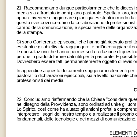
21. Raccomandiamo dunque particolarmente che le diocesi e 
media sia affrontato in ogni piano pastorale. Spetta a loro, inol
oppure rivedere e aggiornare i piani già esistenti in modo da
questo i vescovi ricerchino la collaborazione di professionist
campo della comunicazione, e specialmente delle organizzazion
della stampa.
Ci sono Conferenze episcopali che hanno già ricevuto profitto
esistenti e gli obiettivi da raggiungere, e nell'incoraggiare il c
le consultazioni che hanno permesso la redazione di questi doc
perché in grado di fornire dati utili per la pastorale. E possibil
Dovrebbero essere fatti permanentemente oggetto di revision
In appendice a questo documento suggeriamo elementi per un
pastorali o dichiarazioni episcopali, sia a livello nazionale 
professionisti dei media.
C
22. Concludiamo riaffermando che la Chiesa "considera questi
nel disegno della Provvidenza, sono ordinati ad unire gli uomin
Lo Spirito, così come ha aiutato gli antichi profeti a comprend
interpretare i segni del nostro tempo e a realizzare il proprio 
fondamentali, delle tecnologie e dei mezzi di comunicazione.
ELEMENTI D