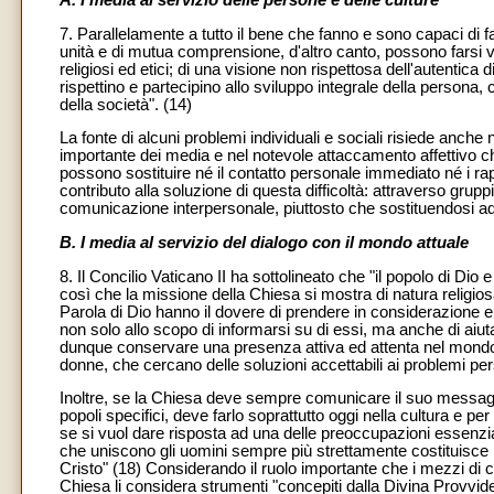
7. Parallelamente a tutto il bene che fanno e sono capaci di 
unità e di mutua comprensione, d'altro canto, possono farsi vei
religiosi ed etici; di una visione non rispettosa dell'autentic
rispettino e partecipino allo sviluppo integrale della persona,
della società". (14)
La fonte di alcuni problemi individuali e sociali risiede anche n
importante dei media e nel notevole attaccamento affettivo ch
possono sostituire né il contatto personale immediato né i rap
contributo alla soluzione di questa difficoltà: attraverso gruppi
comunicazione interpersonale, piuttosto che sostituendosi a
B. I media al servizio del dialogo con il mondo attuale
8. Il Concilio Vaticano II ha sottolineato che "il popolo di Dio 
così che la missione della Chiesa si mostra di natura relig
Parola di Dio hanno il dovere di prendere in considerazione e 
non solo allo scopo di informarsi su di essi, ma anche di aiut
dunque conservare una presenza attiva ed attenta nel mondo
donne, che cercano delle soluzioni accettabili ai problemi pers
Inoltre, se la Chiesa deve sempre comunicare il suo messagg
popoli specifici, deve farlo soprattutto oggi nella cultura e p
se si vuol dare risposta ad una delle preoccupazioni essenziali 
che uniscono gli uomini sempre più strettamente costituisce pe
Cristo" (18) Considerando il ruolo importante che i mezzi di 
Chiesa li considera strumenti "concepiti dalla Divina Provvid