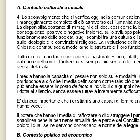
A. Contesto culturale e sociale
4. Lo sconvolgimento che si verifica oggi nella comunicazion
rimaneggiamento completo di ciò attraverso cui l'umanità app
La disponibilità costante di immagini e di idee, così come la 
conseguenze, positive e negative insieme, sullo sviluppo psic
funzionamento delle società, sugli scambi fra una cultura e l'a
sulle ideologie e le convinzioni religiose. La rivoluzione del
Chiesa e contribuisce a modellarne le strutture e il loro funz
Tutto ciò ha importanti conseguenze pastorali. Si può, infatti,
dal cuore dell'uomo. L'intrecciarsi sempre più serrato dei me
senso della vita.
I media hanno la capacità di pesare non solo sulle modalità, 
corrisponde a ciò che i media definiscono come tale; ciò che 
può anche essere imposto
de facto
a individui o a gruppi che
ridotta al silenzio, senza essere tuttavia interamente soffocat
E' dunque importante che i cristiani siano capaci di fornire u
hanno voce.
Il potere che hanno i media di rafforzare o di distruggere i punti
sottolinea bene la pertinente attualità delle parole del Conc
coloro i quali se ne servono conoscano le norme della legge 
B. Contesto politico ed economico