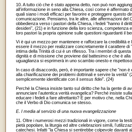
10. A tutto ciò che è stato appena detto, non può non aggiunge
all'informazione in seno alla Chiesa, così come è affermato 
quali siano i modi efficaci per favorire e proteggere questo dir
comunicazione. Pensiamo, tra le altre, alle affermazioni del
C
obbedienza verso i pastori della Chiesa, i fedeli "hanno il diritt
desideri", (21) e in funzione della loro scienza, competenza e p
loro pastori la propria opinione sulle questioni riguardanti il b
Vi è qui un mezzo per mantenere e rafforzare la credibilità e
essere il mezzo per realizzare concretamente il carattere d
intima della Trinità di cui è un riflesso. Tra i membri di ques
dignità e di missione che proviene dal battesimo e che è alla 
uguaglianza si esprimerà in uno scambio onesto e rispettoso d
In caso di disaccordo, però, è importante sapere che "non è e
alla chiarificazione dei problemi dottrinali e servire la verità
semplicemente identificate con il
sensus fidei
". (24)
Perché la Chiesa insiste tanto sul diritto che ha la gente di a
annunciare l'autentica verità evangelica? Perché insiste sulla
educare i fedeli a fare altrettanto? E per motivo che, nella
che il Verbo di Dio comunica se stesso.
E. I media al servizio di una nuova evangelizzazione
11. Oltre i numerosi mezzi tradizionali in vigore, come la tes
pietà popolare, la liturgia ed altre celebrazioni simili, l'utili
catechesi. Infatti "la Chiesa si sentirebbe colpevole davanti 