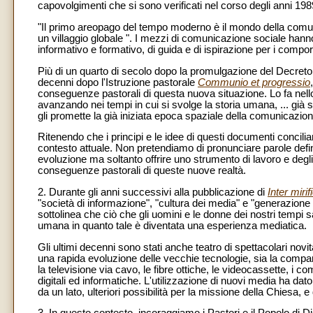
capovolgimenti che si sono verificati nel corso degli anni 1989 
"Il primo areopago del tempo moderno è il mondo della comuni
un villaggio globale ". I mezzi di comunicazione sociale hann
informativo e formativo, di guida e di ispirazione per i comporta
Più di un quarto di secolo dopo la promulgazione del Decreto 
decenni dopo l'Istruzione pastorale
Communio et progressio
conseguenze pastorali di questa nuova situazione. Lo fa nello
avanzando nei tempi in cui si svolge la storia umana, ... gi
gli promette la già iniziata epoca spaziale della comunicazione
Ritenendo che i principi e le idee di questi documenti concilia
contesto attuale. Non pretendiamo di pronunciare parole defi
evoluzione ma soltanto offrire uno strumento di lavoro e degli
conseguenze pastorali di queste nuove realtà.
2. Durante gli anni successivi alla pubblicazione di
Inter mirif
"società di informazione", "cultura dei media" e "generazion
sottolinea che ciò che gli uomini e le donne dei nostri tempi 
umana in quanto tale è diventata una esperienza mediatica.
Gli ultimi decenni sono stati anche teatro di spettacolari no
una rapida evoluzione delle vecchie tecnologie, sia la compars
la televisione via cavo, le fibre ottiche, le videocassette, i c
digitali ed informatiche. L'utilizzazione di nuovi media ha dat
da un lato, ulteriori possibilità per la missione della Chiesa, e 