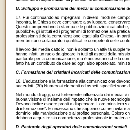
B. Sviluppo e promozione dei mezzi di comunicazione d
17. Pur continuando ad impegnarsi in diversi modi nel campo
incontra, la Chiesa deve continuare a sviluppare, conservare 
Questi comprendono la stampa e le pubblicazioni cattoliche, la r
pubbliche, gli istituti ed i programmi di formazione alla pratic
professionisti della comunicazione legati alla Chiesa - in parti
membri sono collaboratori qualificati e competenti delle conf
Il lavoro dei media cattolici non è soltanto un'attività supple
hanno infatti un ruolo da giocare in tutti gli aspetti della mi
pastorale per la comunicazione, ma è necessario che la comu
fatto ha un contributo da dare ad ogni altro apostolato, mini
C. Formazione dei cristiani incaricati delle comunicazioni
18. L'educazione e la formazione alla comunicazione devono fa
sacerdoti. (30) Numerosi elementi ed aspetti specifici sono 
Nel mondo di oggi, così fortemente influenzato dai media, è 
buona visione di insieme dell'impatto che le nuove tecnologie 
Devono inoltre essere pronti a dispensare il loro ministero si
di informazione". E necessario che sappiano come invitare al
dominio, alla manipolazione o al profitto personale. Coloro 
debbono acquisire sia competenza professionale in materia si
D. Pastorale degli operatori delle comunicazioni sociali