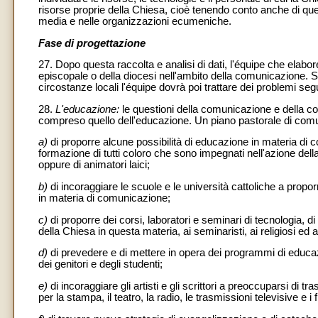
risorse proprie della Chiesa, cioè tenendo conto anche di quel
media e nelle organizzazioni ecumeniche.
Fase di progettazione
27. Dopo questa raccolta e analisi di dati, l'équipe che elabore
episcopale o della diocesi nell'ambito della comunicazione. Si
circostanze locali l'équipe dovrà poi trattare dei problemi seg
28.
L'educazione:
le questioni della comunicazione e della com
compreso quello dell'educazione. Un piano pastorale di comu
a)
di proporre alcune possibilità di educazione in materia d
formazione di tutti coloro che sono impegnati nell'azione della C
oppure di animatori laici;
b)
di incoraggiare le scuole e le università cattoliche a propo
in materia di comunicazione;
c)
di proporre dei corsi, laboratori e seminari di tecnologia, di
della Chiesa in questa materia, ai seminaristi, ai religiosi ed a
d)
di prevedere e di mettere in opera dei programmi di educazi
dei genitori e degli studenti;
e)
di incoraggiare gli artisti e gli scrittori a preoccuparsi di tr
per la stampa, il teatro, la radio, le trasmissioni televisive e i 