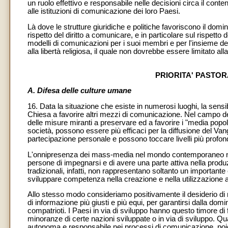
un ruolo effettivo e responsabile nelle decisioni circa il conten
alle istituzioni di comunicazione dei loro Paesi.
Là dove le strutture giuridiche e politiche favoriscono il domi
rispetto del diritto a comunicare, e in particolare sul rispetto
modelli di comunicazioni per i suoi membri e per l'insieme della
alla libertà religiosa, il quale non dovrebbe essere limitato alla 
PRIORITA' PASTOR
A. Difesa delle culture umane
16. Data la situazione che esiste in numerosi luoghi, la sensibili
Chiesa a favorire altri mezzi di comunicazione. Nel campo d
delle misure miranti a preservare ed a favorire i "media popol
società, possono essere più efficaci per la diffusione del V
partecipazione personale e possono toccare livelli più profond
L'onnipresenza dei mass-media nel mondo contemporaneo non 
persone di impegnarsi e di avere una parte attiva nella prod
tradizionali, infatti, non rappresentano soltanto un importan
sviluppare competenza nella creazione e nella utilizzazione a
Allo stesso modo consideriamo positivamente il desiderio di 
di informazione più giusti e più equi, per garantirsi dalla dom
compatrioti. I Paesi in via di sviluppo hanno questo timore d
minoranze di certe nazioni sviluppate o in via di sviluppo. Qua
autonoma e responsabile nei processi di comunicazione, poiché