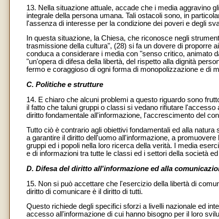
13. Nella situazione attuale, accade che i media aggravino gli 
integrale della persona umana. Tali ostacoli sono, in particol
l'assenza di interesse per la condizione dei poveri e degli sva
In questa situazione, la Chiesa, che riconosce negli strumenti
trasmissione della cultura", (28) si fa un dovere di proporre 
conduca a considerare i media con "senso critico, animato da
"un'opera di difesa della libertà, del rispetto alla dignità perso
fermo e coraggioso di ogni forma di monopolizzazione e di m
C. Politiche e strutture
14. E chiaro che alcuni problemi a questo riguardo sono frutto
il fatto che taluni gruppi o classi si vedano rifiutare l'access
diritto fondamentale all'informazione, l'accrescimento del cont
Tutto ciò è contrario agli obiettivi fondamentali ed alla natura
a garantire il diritto dell'uomo all'informazione, a promuovere 
gruppi ed i popoli nella loro ricerca della verità. I media es
e di informazioni tra tutte le classi ed i settori della società e
D. Difesa del diritto all'informazione ed alla comunicazi
15. Non si può accettare che l'esercizio della libertà di comun
diritto di comunicare è il diritto di tutti.
Questo richiede degli specifici sforzi a livelli nazionale ed i
accesso all'informazione di cui hanno bisogno per il loro svi