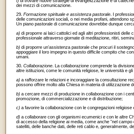
f)
di trovare nuove strategie di evangelizzazione e di cateches
dei mezzi di comunicazione.
29.
Formazione spirituale e assistenza pastorale
. I professio
delle comunicazioni sociali, o nei media profani, attendono 
Un piano pastorale di comunicazione dovrebbe dunque cerc
a)
di proporre ai laici cattolici ed agli altri professionisti de
professionale attraverso giornate di meditazione, ritiri, semin
b)
di proporre un'assistenza pastorale che procuri il sostegno
appoggiare il loro impegno in questo difficile compito che cons
umani.
30.
Collaborazione
. La collaborazione comprende la divisione 
altre istituzioni, come le comunità religiose, le università e 
a)
a rafforzare le relazioni e incoraggiare la consultazione rec
possono offrire molto alla Chiesa in materia di utilizzazione 
b)
a cercare mezzi di produzione in collaborazione con i centri 
promozione, di commercializzazione e di distribuzione;
c)
a favorire la collaborazione con le congregazioni religiose 
d)
a collaborare con gli organismi ecumenici e con le altre Ch
di accesso della religione ai media, come anche "nel campo 
satelliti, delle banche dati, delle reti cablo e, generalmente, d