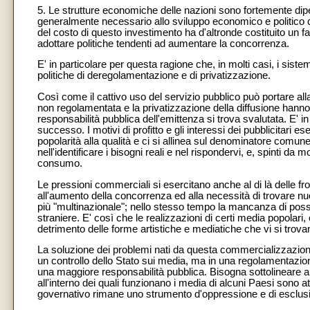
5. Le strutture economiche delle nazioni sono fortemente dip
generalmente necessario allo sviluppo economico e politico che
del costo di questo investimento ha d'altronde costituito un f
adottare politiche tendenti ad aumentare la concorrenza.
E' in particolare per questa ragione che, in molti casi, i siste
politiche di deregolamentazione e di privatizzazione.
Così come il cattivo uso del servizio pubblico può portare a
non regolamentata e la privatizzazione della diffusione hanno
responsabilità pubblica dell'emittenza si trova svalutata. E' in
successo. I motivi di profitto e gli interessi dei pubblicitari 
popolarità alla qualità e ci si allinea sul denominatore comune 
nell'identificare i bisogni reali e nel rispondervi, e, spinti da m
consumo.
Le pressioni commerciali si esercitano anche al di là delle fron
all'aumento della concorrenza ed alla necessità di trovare n
più "multinazionale"; nello stesso tempo la mancanza di possib
straniere. E' così che le realizzazioni di certi media popolari, 
detrimento delle forme artistiche e mediatiche che vi si trov
La soluzione dei problemi nati da questa commercializzazion
un controllo dello Stato sui media, ma in una regolamentazio
una maggiore responsabilità pubblica. Bisogna sottolineare a q
all'interno dei quali funzionano i media di alcuni Paesi sono at
governativo rimane uno strumento d'oppressione e di esclus