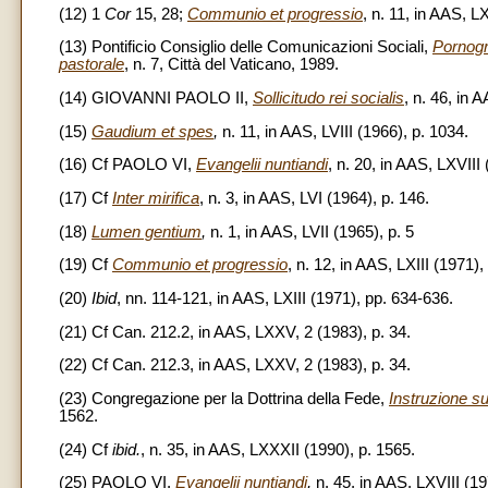
(12) 1
Cor
15, 28;
Communio et progressio
, n. 11, in AAS, LX
(13) Pontificio Consiglio delle Comunicazioni Sociali,
Pornogr
pastorale
, n. 7, Città del Vaticano, 1989.
(14) GIOVANNI PAOLO II,
Sollicitudo rei socialis
, n. 46, in 
(15)
Gaudium et spes
,
n. 11, in AAS, LVIII (1966), p. 1034.
(16) Cf PAOLO VI,
Evangelii nuntiandi
, n. 20, in AAS, LXVIII
(17) Cf
Inter mirifica
, n. 3, in AAS, LVI (1964), p. 146.
(18)
Lumen gentium
,
n. 1, in AAS, LVII (1965), p. 5
(19) Cf
Communio et progressio
, n. 12, in AAS, LXIII (1971),
(20)
Ibid
, nn. 114-121, in AAS, LXIII (1971), pp. 634-636.
(21) Cf Can. 212.2, in AAS, LXXV, 2 (1983), p. 34.
(22) Cf Can. 212.3, in AAS, LXXV, 2 (1983), p. 34.
(23) Congregazione per la Dottrina della Fede,
Instruzione su
1562.
(24) Cf
ibid.
, n. 35, in AAS, LXXXII (1990), p. 1565.
(25) PAOLO VI,
Evangelii nuntiandi
,
n. 45, in AAS, LXVIII (19