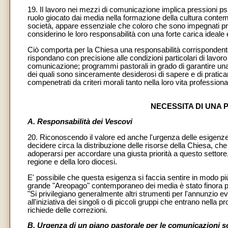
19. Il lavoro nei mezzi di comunicazione implica pressioni psi
ruolo giocato dai media nella formazione della cultura contem
società, appare essenziale che coloro che sono impegnati pr
considerino le loro responsabilità con una forte carica ideale e
Ciò comporta per la Chiesa una responsabilità corrispondent
rispondano con precisione alle condizioni particolari di lavoro e
comunicazione; programmi pastorali in grado di garantire un
dei quali sono sinceramente desiderosi di sapere e di pratic
compenetrati da criteri morali tanto nella loro vita professiona
NECESSITA DI UNA
A. Responsabilità dei Vescovi
20. Riconoscendo il valore ed anche l'urgenza delle esigenze s
decidere circa la distribuzione delle risorse della Chiesa, c
adoperarsi per accordare una giusta priorità a questo settore, 
regione e della loro diocesi.
E' possibile che questa esigenza si faccia sentire in modo pi
grande "Areopago" contemporaneo dei media è stato finora pi
"Si privilegiano generalmente altri strumenti per l'annunzio 
all'iniziativa dei singoli o di piccoli gruppi che entrano nel
richiede delle correzioni.
B. Urgenza di un piano pastorale per le comunicazioni so