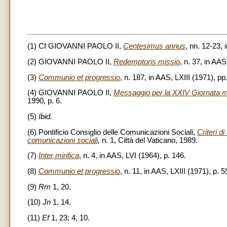
(1) Cf GIOVANNI PAOLO II,
Centesimus annus
, nn. 12-23,
(2) GIOVANNI PAOLO II,
Redemptoris missio
, n. 37, in AAS
(3)
Communio et progressio
, n. 187, in AAS, LXIII (1971), pp
(4) GIOVANNI PAOLO II,
Messaggio per la XXIV Giornata mo
1990, p. 6.
(5)
Ibid.
(6) Pontificio Consiglio delle Comunicazioni Sociali,
Criteri d
comunicazioni sociali
,
n. 1, Città del Vaticano, 1989.
(7)
Inter mirifica
, n. 4, in AAS, LVI (1964), p. 146.
(8)
Communio et progressio
, n. 11, in AAS, LXIII (1971), p. 5
(9)
Rm
1, 20.
(10)
Jn
1, 14.
(11)
Ef
1, 23; 4, 10.