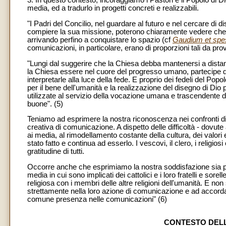
3. In questo contesto, incoraggiamo i Pastori e il Popolo di Di
media, ed a tradurlo in progetti concreti e realizzabili.
"I Padri del Concilio, nel guardare al futuro e nel cercare di
compiere la sua missione, poterono chiaramente vedere che il
arrivando perfino a conquistare lo spazio (cf
Gaudium et spe
comunicazioni, in particolare, erano di proporzioni tali da p
"Lungi dal suggerire che la Chiesa debba mantenersi a distanza 
la Chiesa essere nel cuore del progresso umano, partecipe del
interpretarle alla luce della fede. E proprio dei fedeli del Pop
per il bene dell'umanità e la realizzazione del disegno di Dio 
utilizzate al servizio della vocazione umana e trascendente de
buone". (5)
Teniamo ad esprimere la nostra riconoscenza nei confronti di
creativa di comunicazione. A dispetto delle difficoltà - dovute 
ai media, al rimodellamento costante della cultura, dei valori
stato fatto e continua ad esserlo. I vescovi, il clero, i religi
gratitudine di tutti.
Occorre anche che esprimiamo la nostra soddisfazione sia per
media in cui sono implicati dei cattolici e i loro fratelli e sore
religiosa con i membri delle altre religioni dell'umanità. E no
strettamente nella loro azione di comunicazione e ad accordarsi
comune presenza nelle comunicazioni" (6)
CONTESTO DELL