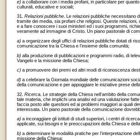
e)
a collaborare con i media profani, in particolare per quanto
culturali, educative e sociali;
31.
Relazioni pubbliche
. Le relazioni pubbliche necessitano d
tramite dei media, sia profani che religiosi. Queste relazioni,
e a fare conoscere i suoi ministeri ed i suoi programmi, richi
veramente ad immagine di Cristo. Un piano pastorale di co
a)
a organizzare degli uffici di relazioni pubbliche dotati di r
comunicazione tra la Chiesa e l'insieme della comunità;
b)
alla produzione di pubblicazioni e programmi radio, di televi
Vangelo e la missione della Chiesa;
c)
a promuovere dei premi ed altri modi di riconoscenza destin
d)
a celebrare la Giornata mondiale delle comunicazioni soc
della comunicazione e per appoggiare le iniziative prese del
32.
Ricerca
. Le strategie della Chiesa nell'ambito della comun
tale materia, che implichi una analisi ed una valutazione fa
faccia posto alle questioni ed ai problemi maggiori ai quali de
interessata. Un piano pastorale della comunicazione dovrebb
a)
a incoraggiare gli istituti di studi superiori, i centri di ri
applicate, sui bisogni e le preoccupazioni della Chiesa e del
b)
a determinare le modalità pratiche per l'interpretazione dell
missione della Chiesa;