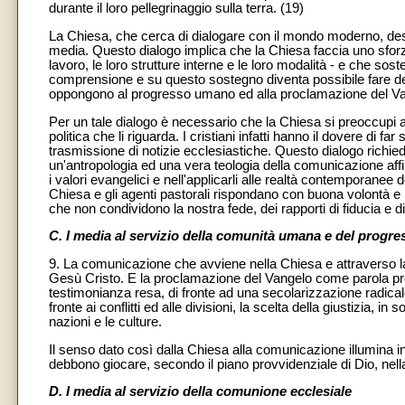
durante il loro pellegrinaggio sulla terra. (19)
La Chiesa, che cerca di dialogare con il mondo moderno, desi
media. Questo dialogo implica che la Chiesa faccia uno sforzo p
lavoro, le loro strutture interne e le loro modalità - e che s
comprensione e su questo sostegno diventa possibile fare delle
oppongono al progresso umano ed alla proclamazione del Va
Per un tale dialogo è necessario che la Chiesa si preoccupi at
politica che li riguarda. I cristiani infatti hanno il dovere di far
trasmissione di notizie ecclesiastiche. Questo dialogo richied
un'antropologia ed una vera teologia della comunicazione affin
i valori evangelici e nell'applicarli alle realtà contemporanee
Chiesa e gli agenti pastorali rispondano con buona volontà e
che non condividono la nostra fede, dei rapporti di fiducia e di
C. I media al servizio della comunità umana e del progre
9. La comunicazione che avviene nella Chiesa e attraverso l
Gesù Cristo. E la proclamazione del Vangelo come parola profe
testimonianza resa, di fronte ad una secolarizzazione radicale
fronte ai conflitti ed alle divisioni, la scelta della giustizia, in 
nazioni e le culture.
Il senso dato così dalla Chiesa alla comunicazione illumina 
debbono giocare, secondo il piano provvidenziale di Dio, nell
D. I media al servizio della comunione ecclesiale