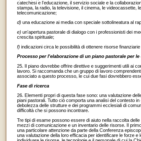
catechesi e l'educazione, il servizio sociale e la collaboraz
stampa, la radio, la televisione, il cinema, le videocassette, l
telecomunicazione;
d)
una educazione ai media con speciale sottolineatura al rappo
e)
un'apertura pastorale di dialogo con i professionisti dei med
crescita spirituale;
f)
indicazioni circa le possibilità di ottenere risorse finanziar
Processo per l'elaborazione di un piano pastorale per le
25. Il piano dovrebbe offrire direttive e suggerimenti utili ai com
lavoro. Si raccomanda che un gruppo di lavoro comprendente 
associato a questo processo, le cui due fasi dovrebbero esser
Fase di ricerca
26. Elementi propri di questa fase sono: una valutazione delle e
piani pastorali. Tutto ciò comporta una analisi del contesto in 
debolezza delle strutture e dei programmi ecclesiali di comuni
difficoltà che si possono incontrare.
Tre tipi di esame possono essere di aiuto nella raccolta dell
mezzi di comunicazione e un inventario delle risorse. Il prim
una particolare attenzione da parte della Conferenza episcopa
una valutazione della loro efficacia per identificare le forze e 
individuare le risorse, le tecnologie e il personale di cui la 