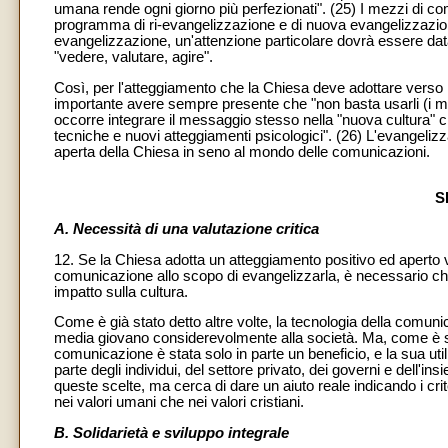
umana rende ogni giorno più perfezionati". (25) I mezzi di c
programma di ri-evangelizzazione e di nuova evangelizzazio
evangelizzazione, un'attenzione particolare dovrà essere dat
"vedere, valutare, agire".
Così, per l'atteggiamento che la Chiesa deve adottare verso 
importante avere sempre presente che "non basta usarli (i me
occorre integrare il messaggio stesso nella "nuova cultura" 
tecniche e nuovi atteggiamenti psicologici". (26) L'evangeliz
aperta della Chiesa in seno al mondo delle comunicazioni.
S
A. Necessità di una valutazione critica
12. Se la Chiesa adotta un atteggiamento positivo ed aperto 
comunicazione allo scopo di evangelizzarla, è necessario ch
impatto sulla cultura.
Come è già stato detto altre volte, la tecnologia della comu
media giovano considerevolmente alla società. Ma, come è sta
comunicazione è stata solo in parte un beneficio, e la sua ut
parte degli individui, del settore privato, dei governi e dell'
queste scelte, ma cerca di dare un aiuto reale indicando i crite
nei valori umani che nei valori cristiani.
B. Solidarietà e sviluppo integrale