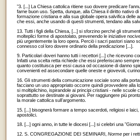
"3. [...] La Chiesa cattolica ritiene suo dovere predicare l'a
farne buon uso. Spetta, dunque, alla Chiesa il diritto nativo d
formazione cristiana e alla sua globale opera salvifica delle 
che essi, anche usando di questi strumenti, tendano alla salve
13. Tutti i figli della Chiesa, [...] si sforzino perché gli str
molteplici forme di apostolato, prevenendo le iniziative nociv
più urgentemente la loro opera. Perciò i sacri pastori siano s
connesso col loro dovere ordinario della predicazione [...].
9. Particolari doveri hanno tutti i recettori [...] che ricevono
Infatti una scelta retta richiede che essi preferiscano sempre q
quanto costituisca per essi causa od occasione di danno spirit
convenienti ed assecondare quelle oneste e giovevoli, curino 
16. Gli strumenti della comunicazione sociale sono alla portata 
facciano un uso appropriato occorre quindi provvedere alla lo
si moltiplichino, ispirandole ai principi cristiani - nelle scuole 
soprattutto se destinate ai giovani. Per raggiungere più pront
la morale cattolica sull'argomento.
15. [...] bisognerà formare a tempo sacerdoti, religiosi e lai
apostolici.
18. [...] ogni anno, in tutte le diocesi [...] si celebri una "Giorn
12. S. CONGREGAZIONE DEI SEMINARI,
Norme
per i ret