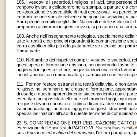
106. I vescovi e i sacerdoti, i religiosi e i laici, tutte per
vengono invitati a collaborare nella stampa, a parlare e a com
collaborazione è suscettibile di frutti eccezionali; va perciò f
comunicazione sociale richiede che quanti vi scrivono, vi par
Sarà perciò compito degli Uffici Nazionali e delle istituzioni
preparano a lavorare in questi mezzi, si procurino una forma
108. Anche nell'insegnamento teologico, specialmente della mor
tutte le realtà e dei principi riguardanti la comunicazione soc
verrà assolto molto più adeguatamente se i teologi per prim
Prima parte.
110. Nell'ambito dei rispettivi compiti, vescovi e sacerdoti, rel
quest'opera di formazione cristiana, non ignorando l'aspetto 
aggiornati in questo settore, acquistandovi una certa familiar
incontrandosi con i comunicatori, scambiando con essi esperi
111. Per non restare estranei alla realtà della vita, e non arriva
religiose, nei seminari e nelle case di formazione, apprenda
di usarli; e questo apprendimento sia considerato quale parte
esercitare un apostolato efficace nel mondo d'oggi, ogni giorno 
religiose devono conoscere l'intima dinamica delle opinioni pe
va annunciata agli uomini di oggi, e che questi strumenti poss
speciali inclinazioni all'uso di queste tecniche di comunicazi
23. S. CONGREGAZIONE PER L'EDUCAZIONE CATTOL
esecuzione dell'Enciclica di PAOLO VI,
Sacerdotalis caeliba
sulla
Funzione educativa del seminario
, l'ultimo paragrafo, qui