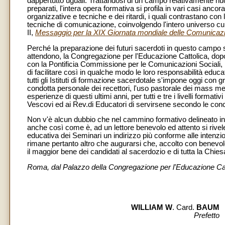
dappertutto uguali. Trattandosi di un campo relativamente nu
preparati, l'intera opera formativa si profila in vari casi anco
organizzative e tecniche e dei ritardi, i quali contrastano con
tecniche di comunicazione, coinvolgendo l'intero universo c
II,
Messaggio per la XIX Giornata mondiale delle Comunicazio
Perché la preparazione dei futuri sacerdoti in questo campo 
attendono, la Congregazione per l'Educazione Cattolica, dopo
con la Pontificia Commissione per le Comunicazioni Sociali, ha
di facilitare così in qualche modo le loro responsabilità educativ
tutti gli Istituti di formazione sacerdotale s'impone oggi co
condotta personale dei recettori, l'uso pastorale dei mass med
esperienze di questi ultimi anni, per tutti e tre i livelli forma
Vescovi ed ai Rev.di Educatori di servirsene secondo le conc
Non v'è alcun dubbio che nel cammino formativo delineato in
anche così come è, ad un lettore benevolo ed attento si rivel
educativa dei Seminari un indirizzo più conforme alle intenzion
rimane pertanto altro che augurarsi che, accolto con benevolenz
il maggior bene dei candidati al sacerdozio e di tutta la Chies
Roma, dal Palazzo della Congregazione per l'Educazione Catt
WILLIAM W
. Card.
BAUM
Prefetto