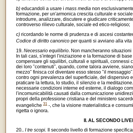
b)
educandoli a usare i
mass media
non esclusivamente i
formazione, per un'armonica crescita culturale e social
introdurre, analizzare, discutere e giudicare criticament
controverso rilievo culturale, sociale ed etico-religioso;
c)
ricordando le norme di prudenza e di ascesi costante
Codice di diritto canonico
per quanti si avviano alla vit
19.
Necessario equilibrio
. Non mancheranno situazioni 
In tali casi, s'integri l'iniziazione e la formazione di bas
compensare gli squilibri, culturali e spirituali, connessi
dei loro "contenuti", quando, come talora avviene, siano 
mezzo" finisca col diventare esso stesso "il messaggio". 
contro ogni prevalenza del superficiale, del dispersivo 
praticare la lettura, lo studio, il silenzio e la meditazio
necessarie condizioni interne ed esterne, il dialogo com
l'incomunicabilità causati dalla comunicazione unidirez
propri della professione cristiana e del ministero sacerd
31
evangeliche
-, che la visione materialistica e consum
rigetta o ignora.
II. AL SECONDO LI
20..
I tre scopi.
Il secondo livello di formazione specificam