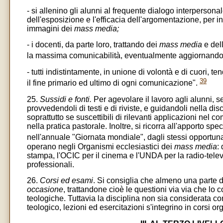
- si allenino gli alunni al frequente dialogo interpersona
dell'esposizione e l'efficacia dell'argomentazione, per 
immagini dei
mass media;
- i docenti, da parte loro, trattando dei
mass media
e dell
la massima comunicabilità, eventualmente aggiornando 
- tutti indistintamente, in unione di volontà e di cuori,
39
il fine primario ed ultimo di ogni comunicazione".
25.
Sussidi e fonti.
Per agevolare il lavoro agli alunni, se
provvedendoli di testi e di riviste, e guidandoli nella dis
soprattutto se suscettibili di rilevanti applicazioni nel 
nella pratica pastorale. Inoltre, si ricorra all'apporto spe
nell'annuale "Giornata mondiale", dagli stessi opportu
operano negli Organismi ecclesiastici dei
mass media
:
stampa, l'OCIC per il cinema e l'UNDA per la radio-televis
professionali.
26.
Corsi ed esami
. Si consiglia che almeno una parte 
occasione
, trattandone cioè le questioni via via che lo
teologiche. Tuttavia la disciplina non sia considerata com
teologico, lezioni ed esercitazioni s'integrino in corsi or