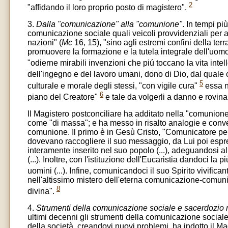
2
"affidando il loro proprio posto di magistero".
3.
Dalla "comunicazione" alla "comunione"
. In tempi pi
comunicazione sociale quali veicoli provvidenziali per att
nazioni" (
Mc
16, 15), "sino agli estremi confini della terra
promuovere la formazione e la tutela integrale dell'uomo e
"odierne mirabili invenzioni che piú toccano la vita intel
dell'ingegno e del lavoro umani, dono di Dio, dal qual
5
culturale e morale degli stessi, "con vigile cura"
essa n
6
piano del Creatore"
e tale da volgerli a danno e rovina
Il Magistero postconciliare ha additato nella "comunione
come "di massa"; e ha messo in risalto analogie e conv
comunione. Il primo è in Gesù Cristo, "Comunicatore perfe
dovevano raccogliere il suo messaggio, da Lui poi espre
interamente inserito nel suo popolo (...), adeguandosi al 
(...). Inoltre, con l'istituzione dell'Eucaristia dandoci 
uomini (...). Infine, comunicandoci il suo Spirito vivifica
nell'altissimo mistero dell'eterna comunicazione-comunion
8
divina".
4.
Strumenti della comunicazione sociale e sacerdozio m
ultimi decenni gli strumenti della comunicazione sociale so
della società, creandovi nuovi problemi, ha indotto il Ma