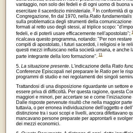
vantaggio, non solo dei fedeli e di ogni uomo di buona 
9
esercitare il sacerdozio ministeriale.
In conformità di q
Congregazione, fin dal 1970, nella
Ratio fundamentalis i
sulla problematica degli strumenti della comunicazione s
formati al retto uso degli stessi, al triplice scopo: "d'imp
fedeli, e di poterli usare efficacemente nell'apostolato";
ricalcava questo programma, notando: "Per non restare est
compiti di apostolato, i futuri sacerdoti, i religiosi e l
questi mezzi influiscano nella società umana, e anche l
11
parte integrante della loro formazione".
5.
La situazione presente
. L'indicazione della
Ratio fun
Conferenze Episcopali nel preparare le
Ratio
per le risp
programmi di studio e nei regolamenti dei singoli semina
Trattandosi di una disposizione riguardante un settore 
essere priva di difficoltà. Per questa ragione, questa Co
maggiori e minori, per accertare se e come l'iniziazione 
Dalle risposte pervenute risultò che nella maggior parte 
tuttavia, o per erronea individuazione dell'oggetto e del
distinzione tra i suoi scopi e livelli, ancora difettavano 
mancavano persone preparate per approntarli e svolgerli; i
dei mezzi economici.