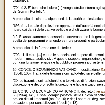
disponeva:
"704, õ 2. E' bene che il clero [...] venga istruito intorno agli 
dei Sommi Pontefici".
A proposito dei cinema dipendenti dall'autorità ecclesiastica:
"693, õ 1. Le sale di proiezione approvate dall'autorità eccles
riparo dai danni delle cattive pellicole e di utilizzare le buone a
õ 2. E' assolutamente necessario e doveroso che i dirigenti di d
scelta dei programmi e tenendo sempre presenti le particolari 
A proposito della formazione dei fedeli:
"703 - 1. Il clero [...] e tutte le associazioni e opere di apost
moderni mezzi audiovisivi. A questo scopo si organizzino gio
con una funzione religiosa e la pubblica promessa di astener
10. CONCILIO ECUMENICO VATICANO II, costituzione
Sa
[1964], 105). Tratta delle trasmissioni radio-televisive delle f
"20. Le trasmissioni radiofoniche e televisive di funzioni sac
discrezione e decoro, sotto la direzione e la garanzia di pers
11. CONCILIO ECUMENICO VATICANO II, decreto
Inter mi
56 [1964], 145). Fissa i compiti pastorali della Chiesa rispetto
pratica di tutti i recettori (nn. 9 e 16) e degli operatori degli 
occasione per sensibilizzare i fedeli (n. 18):