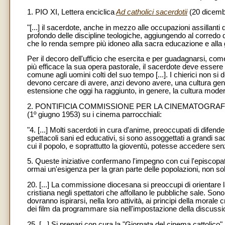
1. PIO XI, Lettera enciclica
Ad catholici sacerdotii
(20 dicembr
"[...] il sacerdote, anche in mezzo alle occupazioni assillanti 
profondo delle discipline teologiche, aggiungendo al corredo 
che lo renda sempre più idoneo alla sacra educazione e alla gu
Per il decoro dell'ufficio che esercita e per guadagnarsi, com
più efficace la sua opera pastorale, il sacerdote deve essere
comune agli uomini colti del suo tempo [...]. I chierici non si
devono cercare di avere, anzi devono avere, una cultura genera
estensione che oggi ha raggiunto, in genere, la cultura modern
2. PONTIFICIA COMMISSIONE PER LA CINEMATOGRAFIA, Lett
(1º giugno 1953) su i cinema parrocchiali:
"4. [...] Molti sacerdoti in cura d'anime, preoccupati di difen
spettacoli sani ed educativi, si sono assoggettati a grandi sac
cui il popolo, e soprattutto la gioventù, potesse accedere senz
5. Queste iniziative confermano l'impegno con cui l'episcopa
ormai un'esigenza per la gran parte delle popolazioni, non solo
20. [...] La commissione diocesana si preoccupi di orientare 
cristiana negli spettatori che affollano le pubbliche sale. Sono s
dovranno ispirarsi, nella loro attività, ai principi della morale
dei film da programmare sia nell'impostazione della discussi
25. [...] Si prepari con cura la "Giornata del cinema cattolico" 