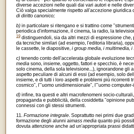
diverse accezioni nelle quali dai vari autori e nelle div
Ciò valga specialmente rispetto all'accezione giuridica
di diritto canonico;
b)
in particolare si ritengano e si trattino come "strume
periodica d'informazione, il cinema, la radio, la televisi
19
distinguendoli, sia da altri mezzi di espressione che, p
da tecniche similari (ad esempio, l'editoria libraria), op
le cassette, le diapositive,
i group media, i multimedia, 
c)
tenendo conto dell'accelerata globale evoluzione tecno
media
sono, insieme, oggetto, fattori e specchio, è neces
solo cinema, della sola televisione...), ignorandone gli 
aspetto peculiare di alcuni di essi (ad esempio, solo dell
insieme, e di tutti i loro aspetti e problemi più ricorrenti t
cosmico", l'"uomo unidimensionale", l'"uomo computer-in
d)
infine, tra questi e altri macrofenomeni socio-culturali
propaganda e pubblicità, della cosiddetta "opinione pubb
connessi con gli stessi strumenti.
11.
Formazione integrale
. Soprattutto nei primi due gradi
formazione degli alunni ai
mass media
quanto più possibi
dovuta attenzione anche ad un'appropriata prassi didatti