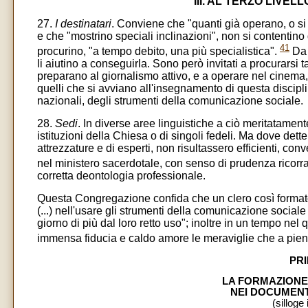
III. AL TERZO LIVE
27.
I destinatari
. Conviene che "quanti già operano, o si
e che "mostrino speciali inclinazioni", non si contentino 
41
procurino, "a tempo debito, una più specialistica".
Da p
li aiutino a conseguirla. Sono però invitati a procurarsi 
preparano al giornalismo attivo, e a operare nel cinema, 
quelli che si avviano all'insegnamento di questa discipli
nazionali, degli strumenti della comunicazione sociale.
28.
Sedi
. In diverse aree linguistiche a ciò meritatame
istituzioni della Chiesa o di singoli fedeli. Ma dove det
attrezzature e di esperti, non risultassero efficienti, co
nel ministero sacerdotale, con senso di prudenza ricorran
corretta deontologia professionale.
Questa Congregazione confida che un clero così formato 
(...) nell'usare gli strumenti della comunicazione social
giorno di più dal loro retto uso"; inoltre in un tempo nel 
immensa fiducia e caldo amore le meraviglie che a piene
PR
LA FORMAZIONE
NEI DOCUMENTI
(silloge