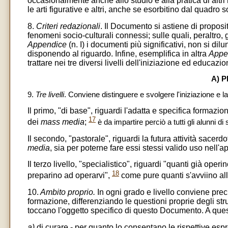
occasionalmente anche allo studio e alla pratica di altri
le arti figurative e altri, anche se esorbitino dal quadro s
8.
Criteri redazionali
. Il Documento si astiene di proposit
fenomeni socio-culturali connessi; sulle quali, peraltro, 
Appendice
(n. I) i documenti più significativi, non si 
disponendo al riguardo. Infine, esemplifica in altra
Appe
trattare nei tre diversi livelli dell'iniziazione ed educazio
A) 
9.
Tre livelli
. Conviene distinguere e svolgere l'iniziazione e la
Il primo, "di base", riguardi l'adatta e specifica formazione d
17
dei
mass media
;
è da impartire perciò a tutti gli alunni di
Il secondo, "pastorale", riguardi la futura attività sacerdo
media
, sia per poterne fare essi stessi valido uso nell'apo
Il terzo livello, "specialistico", riguardi "quanti già operi
18
preparino ad operarvi",
come pure quanti s'avviino all
10.
Ambito proprio.
In ogni grado e livello conviene preci
formazione, differenziando le questioni proprie degli s
toccano l'oggetto specifico di questo Documento. A quest
a)
di curare - per quanto lo consentano le rispettive espre