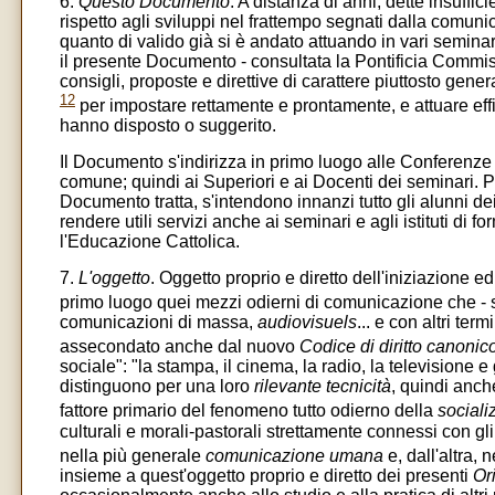
6.
Questo Documento
. A distanza di anni, dette insuffici
rispetto agli sviluppi nel frattempo segnati dalla com
quanto di valido già si è andato attuando in vari seminari
il presente Documento - consultata la Pontificia Commiss
consigli, proposte e direttive di carattere piuttosto genera
12
per impostare rettamente e prontamente, e attuare eff
hanno disposto o suggerito.
Il Documento s'indirizza in primo luogo alle Conferenze ep
comune; quindi ai Superiori e ai Docenti dei seminari. Pe
Documento tratta, s'intendono innanzi tutto gli alunni dei 
rendere utili servizi anche ai seminari e agli istituti 
l'Educazione Cattolica.
7.
L'oggetto
. Oggetto proprio e diretto dell'iniziazione 
primo luogo quei mezzi odierni di comunicazione che - s
comunicazioni di massa,
audiovisuels
... e con altri te
assecondato anche dal nuovo
Codice di diritto canonic
sociale": "la stampa, il cinema, la radio, la televisione e gl
distinguono per una loro
rilevante tecnicità
, quindi anch
fattore primario del fenomeno tutto odierno della
sociali
culturali e morali-pastorali strettamente connessi con gli 
nella più generale
comunicazione umana
e, dall'altra, n
insieme a quest'oggetto proprio e diretto dei presenti
Ori