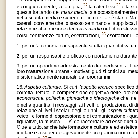
22
23
e congiuntamente, la famiglia,
la catechesi
e la scu
questa trattando dei
mass media
, sia occasionalmente n
nella scuola media e superiore - in corsi a sé stanti. Ma
carenti, conviene che lo stesso seminario vi supplisca. I
relazione alla fruizione dei
mass media
nel ritmo stesso
25
corsi, conferenze, forum, esercitazioni,
esortazioni... 
1. per un'autonoma consapevole scelta, quantitativa e qu
2. per un responsabile proficuo comportamento durante la
3. per un opportuno addestramento dei medesimi al fine di 
loro maturazione umana - motivati giudizi critici sui messagg
o sistematicamente ignorati, dai programmi.
16.
Aspetto culturale
. Si curi l
'aspetto tecnico
specifico de
corretta "lettura" e comprensione oggettiva delle loro co
economiche, politiche, giuridiche o ideologiche
che, nell
e nella quantità, i messaggi, ai livelli di produzione, di
relazione ai livelli scolari degli alunni - gli
aspetti cultura
veicoli e forme di espressione e di comunicazione - quali la
figurative, la musica,...-, sì da raccordare ad esse quel
Oltre a tutto, anche tale formazione culturale ed estetica
rifiutare e a superare agevolmente programmazioni con 
27