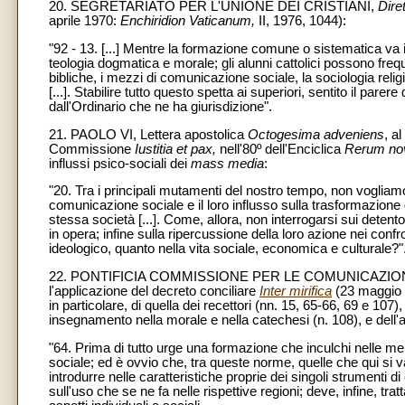
20. SEGRETARIATO PER L'UNIONE DEI CRISTIANI,
Dire
aprile 1970:
Enchiridion Vaticanum,
II, 1976, 1044):
"92 - 13. [...] Mentre la formazione comune o sistematica va i
teologia dogmatica e morale; gli alunni cattolici possono freq
bibliche, i mezzi di comunicazione sociale, la sociologia reli
[...]. Stabilire tutto questo spetta ai superiori, sentito il par
dall'Ordinario che ne ha giurisdizione".
21. PAOLO VI, Lettera apostolica
Octogesima adveniens
, a
Commissione
Iustitia et pax,
nell'80º dell'Enciclica
Rerum no
influssi psico-sociali dei
mass media
:
"20. Tra i principali mutamenti del nostro tempo, non voglia
comunicazione sociale e il loro influsso sulla trasformazione
stessa società [...]. Come, allora, non interrogarsi sui detent
in opera; infine sulla ripercussione della loro azione nei confront
ideologico, quanto nella vita sociale, economica e culturale?"
22. PONTIFICIA COMMISSIONE PER LE COMUNICAZIONI S
l'applicazione del decreto conciliare
Inter mirifica
(23 maggio 1
in particolare, di quella dei recettori (nn. 15, 65-66, 69 e 107), 
insegnamento nella morale e nella catechesi (n. 108), e dell'a
"64. Prima di tutto urge una formazione che inculchi nelle m
sociale; ed è ovvio che, tra queste norme, quelle che qui si v
introdurre nelle caratteristiche proprie dei singoli strumenti 
sull'uso che se ne fa nelle rispettive regioni; deve, infine, trat