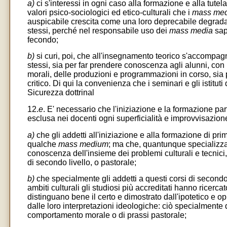
a)
ci s'interessi in ogni caso alla formazione e alla tute
valori psico-sociologici ed etico-culturali che i
mass med
auspicabile crescita come una loro deprecabile degradazi
stessi, perché nel responsabile uso dei
mass media
sapp
fecondo;
b)
si curi, poi, che all'insegnamento teorico s'accompag
stessi, sia per far prendere conoscenza agli alunni, con p
morali, delle produzioni e programmazioni in corso, sia
critico. Di qui la convenienza che i seminari e gli istitut
Sicurezza dottrinal
12.
e
. E' necessario che l'iniziazione e la formazione par
esclusa nei docenti ogni superficialità e improvvisazione
a)
che gli addetti all'iniziazione e alla formazione di pri
qualche
mass medium
; ma che, quantunque specializzat
conoscenza dell'insieme dei problemi culturali e tecnici,
di secondo livello, o pastorale;
b)
che specialmente gli addetti a questi corsi di secondo 
ambiti culturali gli studiosi più accreditati hanno ricerca
distinguano bene il certo e dimostrato dall'ipotetico e opinab
dalle loro interpretazioni ideologiche: ciò specialmente
comportamento morale o di prassi pastorale;