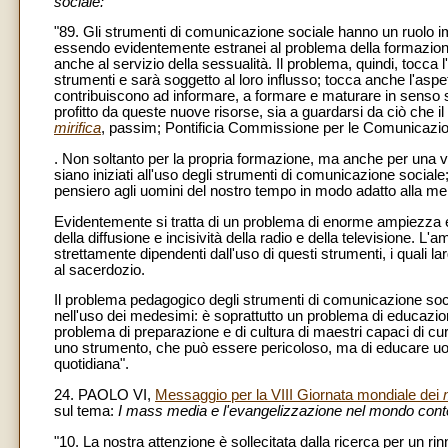
sociale:
"89. Gli strumenti di comunicazione sociale hanno un ruolo i
essendo evidentemente estranei al problema della formazione a
anche al servizio della sessualità. Il problema, quindi, tocca
strumenti e sarà soggetto al loro influsso; tocca anche l'aspe
contribuiscono ad informare, a formare e maturare in senso soci
profitto da queste nuove risorse, sia a guardarsi da ciò che il
mirifica
, passim; Pontificia Commissione per le Comunicazioni
. Non soltanto per la propria formazione, ma anche per una ve
siano iniziati all'uso degli strumenti di comunicazione sociale; 
pensiero agli uomini del nostro tempo in modo adatto alla me
Evidentemente si tratta di un problema di enorme ampiezza e g
della diffusione e incisività della radio e della televisione. 
strettamente dipendenti dall'uso di questi strumenti, i quali 
al sacerdozio.
Il problema pedagogico degli strumenti di comunicazione soci
nell'uso dei medesimi: è soprattutto un problema di educazio
problema di preparazione e di cultura di maestri capaci di cura
uno strumento, che può essere pericoloso, ma di educare uom
quotidiana".
24. PAOLO VI,
Messaggio per la VIII Giornata mondiale dei
sul tema:
I mass media e l'evangelizzazione nel mondo con
"10. La nostra attenzione è sollecitata dalla ricerca per un r