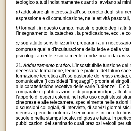
teologico a tutti indistintamente quanti si avviano al min
a)
addestrare gli interessati all'uso corretto degli strum
espressione e di comunicazione, nelle attività pastoral
b)
formarli, in questo campo, maestri e guide degli altri (
l'insegnamento, la catechesi, la predicazione, ecc., e com
c)
soprattutto sensibilizzarli e prepararli a un necessari
compresa quella d'inculturazione della fede e della vita 
psicologicamente e socialmente condizionato dai
mass 
21.
Addestramento pratico
. L'insostituibile funzione del
necessaria formazione, teorica e pratica, del futuro sacerd
formazione teoretica all'uso pastorale dei
mass media
, 
comunicative (i cosiddetti "linguaggi") proprie ai singol
alle caratteristiche recettive delle varie "udienze". E ci
comparate di pubblicazioni e di programmi tipo, attuali o 
l'apporto di esperti esterni, nel retto uso degli stessi s
cineprese e alle telecamere, specialmente nelle azioni l
discussioni collegiali, di interviste, di servizi giornalistici
riferirsi ai periodici interni al seminario e, in circuiti c
scuole e nella stampa locale, religiosa e laica. In parti
pubblicazioni del seminario quali preziosi veicoli per sti