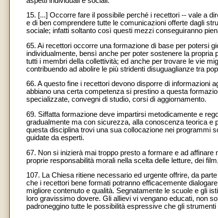
aspetti individuali e sociali.
15. [...] Occorre fare il possibile perché i recettori -- vale a d
e di ben comprendere tutte le comunicazioni offerte dagli stru
sociale; infatti soltanto così questi mezzi conseguiranno pien
65. Ai recettori occorre una formazione di base per potersi 
individualmente, bensì anche per poter sostenere la propria p
tutti i membri della collettività; ed anche per trovare le vie m
contribuendo ad abolire le più stridenti disuguaglianze tra popol
66. A questo fine i recettori devono disporre di informazioni a
abbiano una certa competenza si prestino a questa formazione
specializzate, convegni di studio, corsi di aggiornamento.
69. Siffatta formazione deve impartirsi metodicamente e regol
gradualmente ma con sicurezza, alla conoscenza teorica e prati
questa disciplina trovi una sua collocazione nei programmi sc
guidate da esperti.
67. Non si inizierà mai troppo presto a formare e ad affinare ne
proprie responsabilità morali nella scelta delle letture, dei film,
107. La Chiesa ritiene necessario ed urgente offrire, da parte s
che i recettori bene formati potranno efficacemente dialogar
migliore contenuto e qualità. Segnatamente le scuole e gli ist
loro gravissimo dovere. Gli allievi vi vengano educati, non sol
padroneggino tutte le possibilità espressive che gli strument