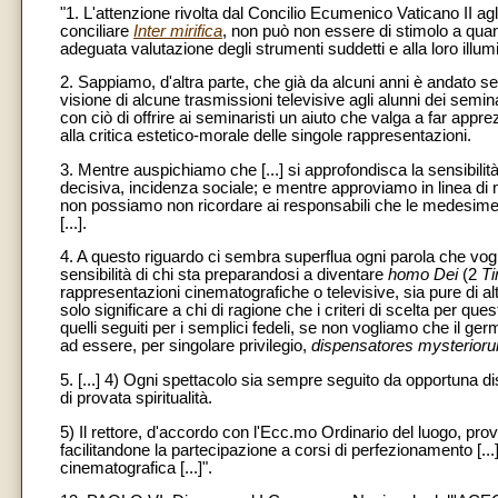
"1. L'attenzione rivolta dal Concilio Ecumenico Vaticano II ag
conciliare
Inter mirifica
, non può non essere di stimolo a quanti
adeguata valutazione degli strumenti suddetti e alla loro illum
2. Sappiamo, d'altra parte, che già da alcuni anni è andato sem
visione di alcune trasmissioni televisive agli alunni dei semi
con ciò di offrire ai seminaristi un aiuto che valga a far apprez
alla critica estetico-morale delle singole rappresentazioni.
3. Mentre auspichiamo che [...] si approfondisca la sensibilità
decisiva, incidenza sociale; e mentre approviamo in linea di ma
non possiamo non ricordare ai responsabili che le medesim
[...].
4. A questo riguardo ci sembra superflua ogni parola che vogl
sensibilità di chi sta preparandosi a diventare
homo Dei
(2
T
rappresentazioni cinematografiche o televisive, sia pure di al
solo significare a chi di ragione che i criteri di scelta per que
quelli seguiti per i semplici fedeli, se non vogliamo che il ge
ad essere, per singolare privilegio,
dispensatores mysterior
5. [...] 4) Ogni spettacolo sia sempre seguito da opportuna 
di provata spiritualità.
5) Il rettore, d'accordo con l'Ecc.mo Ordinario del luogo, pro
facilitandone la partecipazione a corsi di perfezionamento [...] 
cinematografica [...]".