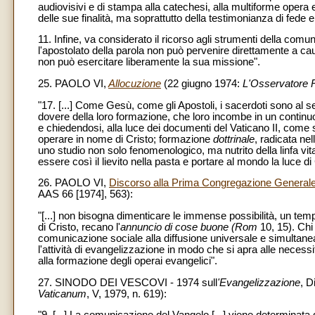
audiovisivi e di stampa alla catechesi, alla multiforme opera e
delle sue finalità, ma soprattutto della testimonianza di fede e
11. Infine, va considerato il ricorso agli strumenti della comu
l'apostolato della parola non può pervenire direttamente a caus
non può esercitare liberamente la sua missione".
25. PAOLO VI,
Allocuzione
(22 giugno 1974:
L'Osservatore
"17. [...] Come Gesù, come gli Apostoli, i sacerdoti sono al ser
dovere della loro formazione, che loro incombe in un conti
e chiedendosi, alla luce dei documenti del Vaticano II, come 
operare in nome di Cristo; formazione
dottrinale
, radicata ne
uno studio non solo fenomenologico, ma nutrito della linfa vit
essere così il lievito nella pasta e portare al mondo la luce di 
26. PAOLO VI,
Discorso alla Prima Congregazione Generale
AAS 66 [1974], 563):
"[...] non bisogna dimenticare le immense possibilità, un temp
di Cristo, recano l'
annuncio di cose buone (Rom
10, 15). Chi 
comunicazione sociale alla diffusione universale e simultanea 
l'attività di evangelizzazione in modo che si apra alle necessi
alla formazione degli operai evangelici".
27. SINODO DEI VESCOVI - 1974 sull
'Evangelizzazione
, D
Vaticanum
, V, 1979, n. 619):