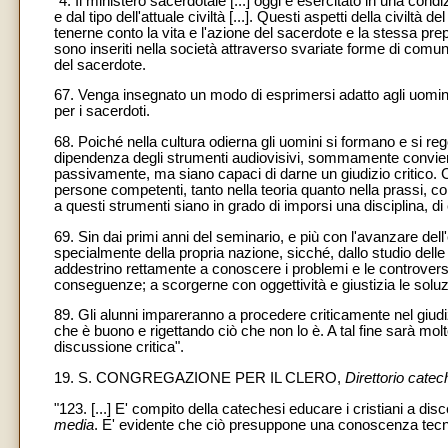
"4. Il ministero sacerdotale [...] oggi è esercitato in una con
e dal tipo dell'attuale civiltà [...]. Questi aspetti della civi
tenerne conto la vita e l'azione del sacerdote e la stessa prep
sono inseriti nella società attraverso svariate forme di comunic
del sacerdote.
67. Venga insegnato un modo di esprimersi adatto agli uomini
per i sacerdoti.
68. Poiché nella cultura odierna gli uomini si formano e si reg
dipendenza degli strumenti audiovisivi, sommamente convien
passivamente, ma siano capaci di darne un giudizio critico. C
persone competenti, tanto nella teoria quanto nella prassi, c
a questi strumenti siano in grado di imporsi una disciplina, di 
69. Sin dai primi anni del seminario, e più con l'avanzare dell'e
specialmente della propria nazione, sicché, dallo studio delle va
addestrino rettamente a conoscere i problemi e le controversie s
conseguenze; a scorgerne con oggettività e giustizia le soluzio
89. Gli alunni impareranno a procedere criticamente nel giudizio
che è buono e rigettando ciò che non lo è. A tal fine sarà molto u
discussione critica".
19. S. CONGREGAZIONE PER IL CLERO,
Direttorio catec
"123. [...] E' compito della catechesi educare i cristiani a dis
media
. E' evidente che ciò presuppone una conoscenza tecnic