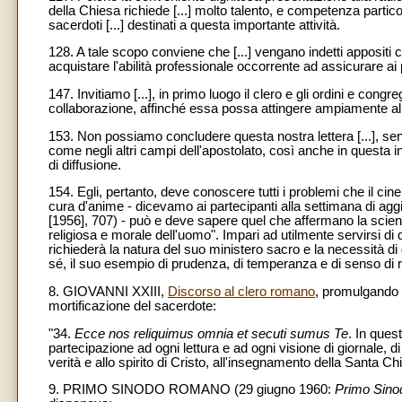
della Chiesa richiede [...] molto talento, e competenza part
sacerdoti [...] destinati a questa importante attività.
128. A tale scopo conviene che [...] vengano indetti appositi c
acquistare l'abilità professionale occorrente ad assicurare ai pr
147. Invitiamo [...], in primo luogo il clero e gli ordini e congr
collaborazione, affinché essa possa attingere ampiamente alle
153. Non possiamo concludere questa nostra lettera [...], senz
come negli altri campi dell'apostolato, così anche in questa 
di diffusione.
154. Egli, pertanto, deve conoscere tutti i problemi che il cine
cura d'anime - dicevamo ai partecipanti alla settimana di ag
[1956], 707) - può e deve sapere quel che affermano la scienza,
religiosa e morale dell'uomo". Impari ad utilmente servirsi di 
richiederà la natura del suo ministero sacro e la necessità d
sé, il suo esempio di prudenza, di temperanza e di senso di resp
8. GIOVANNI XXIII,
Discorso al clero romano
, promulgando 
mortificazione del sacerdote:
"34.
Ecce nos reliquimus omnia et secuti sumus Te
. In ques
partecipazione ad ogni lettura e ad ogni visione di giornale, di
verità e allo spirito di Cristo, all'insegnamento della Santa Chie
9. PRIMO SINODO ROMANO (29 giugno 1960:
Primo Sin