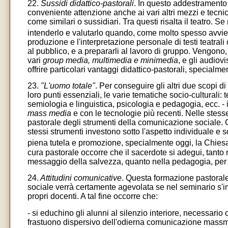
22.
Sussidi didattico-pastorali
. In questo addestramento 
conveniente attenzione anche ai vari altri mezzi e tecn
come similari o sussidiari. Tra questi risalta il teatro. 
intenderlo e valutarlo quando, come molto spesso avv
produzione e l'interpretazione personale di testi teatrali
al pubblico, e a prepararli al lavoro di gruppo. Vengono, p
vari
group media, multimedia e minimedia
, e gli audiov
offrire particolari vantaggi didattico-pastorali, special
23.
"L'uomo totale"
. Per conseguire gli altri due scopi 
loro punti essenziali, le varie tematiche socio-culturali:
semiologia e linguistica, psicologia e pedagogia, ecc.
mass media
e con le tecnologie più recenti. Nelle stes
pastorale degli strumenti della comunicazione sociale. C
stessi strumenti investono sotto l'aspetto individuale e
piena tutela e promozione, specialmente oggi, la Chie
cura pastorale occorre che il sacerdote si adegui, tanto 
messaggio della salvezza, quanto nella pedagogia, per 
24.
Attitudini comunicative
. Questa formazione pastorale,
sociale verrà certamente agevolata se nel seminario s'in
propri docenti. A tal fine occorre che:
- si educhino gli alunni al silenzio interiore, necessario c
frastuono dispersivo dell'odierna comunicazione massm