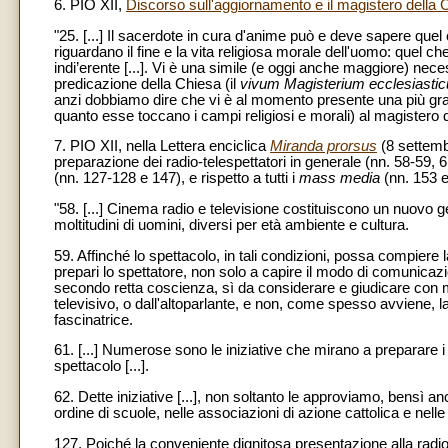
6. PIO XII,
Discorso sull'aggiornamento e il magistero della 
"25. [...] Il sacerdote in cura d'anime può e deve sapere que
riguardano il fine e la vita religiosa morale dell'uomo: quel 
indi’erente [...]. Vi è una simile (e oggi anche maggiore) nec
predicazione della Chiesa (il
vivum Magisterium ecclesiasti
anzi dobbiamo dire che vi è al momento presente una più gra
quanto esse toccano i campi religiosi e morali) al magistero de
7. PIO XII, nella Lettera enciclica
Miranda prorsus
(8 settemb
preparazione dei radio-telespettatori in generale (nn. 58-59, 61-
(nn. 127-128 e 147), e rispetto a tutti i
mass media
(nn. 153 e
"58. [...] Cinema radio e televisione costituiscono un nuovo ge
moltitudini di uomini, diversi per età ambiente e cultura.
59. Affinché lo spettacolo, in tali condizioni, possa compiere
prepari lo spettatore, non solo a capire il modo di comunica
secondo retta coscienza, sì da considerare e giudicare con ma
televisivo, o dall'altoparlante, e non, come spesso avviene, 
fascinatrice.
61. [...] Numerose sono le iniziative che mirano a preparare i gi
spettacolo [...].
62. Dette iniziative [...], non soltanto le approviamo, bensì 
ordine di scuole, nelle associazioni di azione cattolica e nell
127. Poiché la conveniente dignitosa presentazione alla radio, 