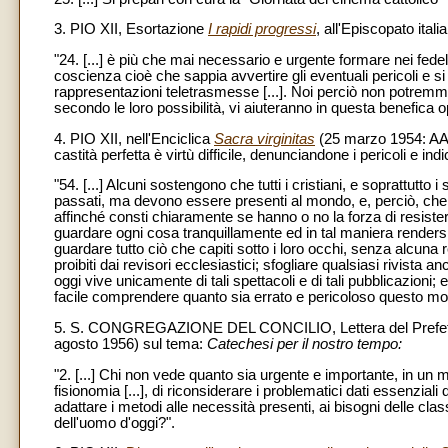
3. PIO XII, Esortazione
I rapidi progressi
, all'Episcopato ital
"24. [...] è più che mai necessario e urgente formare nei fedeli
coscienza cioè che sappia avvertire gli eventuali pericoli e si a
rappresentazioni teletrasmesse [...]. Noi perciò non potremmo 
secondo le loro possibilità, vi aiuteranno in questa benefica o
4. PIO XII, nell'Enciclica
Sacra virginitas
(25 marzo 1954: AAS 
castità perfetta è virtù difficile, denunciandone i pericoli e in
"54. [...] Alcuni sostengono che tutti i cristiani, e soprattut
passati, ma devono essere presenti al mondo, e, perciò, che è 
affinché consti chiaramente se hanno o no la forza di resistere
guardare ogni cosa tranquillamente ed in tal maniera rendersi
guardare tutto ciò che capiti sotto i loro occhi, senza alcuna r
proibiti dai revisori ecclesiastici; sfogliare qualsiasi rivist
oggi vive unicamente di tali spettacoli e di tali pubblicazioni
facile comprendere quanto sia errato e pericoloso questo modo 
5. S. CONGREGAZIONE DEL CONCILIO, Lettera del Prefetto c
agosto 1956) sul tema:
Catechesi per il nostro tempo:
"2. [...] Chi non vede quanto sia urgente e importante, in u
fisionomia [...], di riconsiderare i problematici dati essenziali 
adattare i metodi alle necessità presenti, ai bisogni delle clas
dell'uomo d'oggi?".