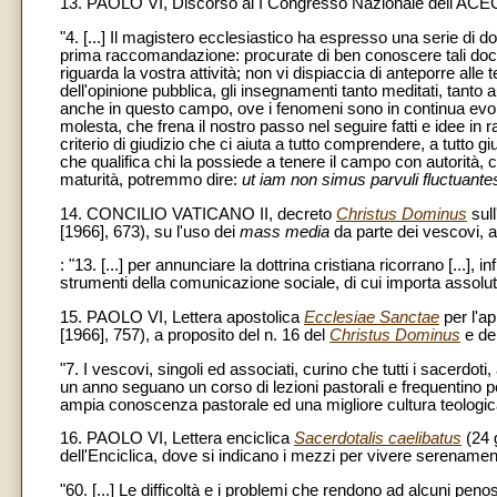
13. PAOLO VI, Discorso al I Congresso Nazionale dell'ACEC 
"4. [...] Il magistero ecclesiastico ha espresso una serie di do
prima raccomandazione: procurate di ben conoscere tali docu
riguarda la vostra attività; non vi dispiaccia di anteporre alle te
dell'opinione pubblica, gli insegnamenti tanto meditati, tanto 
anche in questo campo, ove i fenomeni sono in continua evolu
molesta, che frena il nostro passo nel seguire fatti e idee 
criterio di giudizio che ci aiuta a tutto comprendere, a tutto 
che qualifica chi la possiede a tenere il campo con autorità, c
maturità, potremmo dire:
ut iam non simus parvuli fluctuante
14. CONCILIO VATICANO II, decreto
Christus Dominus
sull
[1966], 673), su l'uso dei
mass media
da parte dei vescovi, al
: "13. [...] per annunciare la dottrina cristiana ricorrano [...],
strumenti della comunicazione sociale, di cui importa assolut
15. PAOLO VI, Lettera apostolica
Ecclesiae Sanctae
per l'a
[1966], 757), a proposito del n. 16 del
Christus Dominus
e del
"7. I vescovi, singoli ed associati, curino che tutti i sacerdot
un anno seguano un corso di lezioni pastorali e frequentino p
ampia conoscenza pastorale ed una migliore cultura teologica,
16. PAOLO VI, Lettera enciclica
Sacerdotalis caelibatus
(24 
dell'Enciclica, dove si indicano i mezzi per vivere serenamente
"60. [...] Le difficoltà e i problemi che rendono ad alcuni peno