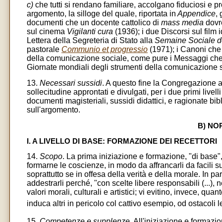
c)
che tutti si rendano familiare, accolgano fiduciosi e 
argomento, la silloge del quale, riportata in
Appendice
, 
documenti che un docente cattolico di
mass media
dovre
sul cinema
Vigilanti cura
(1936); i due Discorsi sul film 
Lettera della Segreteria di Stato alla
Semaine Sociale 
pastorale
Communio et progressio
(1971); i Canoni che
della comunicazione sociale, come pure i Messaggi che i
Giornate mondiali degli strumenti della comunicazione s
13.
Necessari sussidi
. A questo fine la Congregazione a
sollecitudine approntati e divulgati, per i due primi livelli
documenti magisteriali, sussidi didattici, e ragionate bi
sull'argomento.
B) NO
I. A LIVELLO DI BASE: FORMAZIONE DEI RECETTORI
14.
Scopo
. La prima iniziazione e formazione, "di base",
formarne le coscienze, in modo da affrancarli da facili 
soprattutto se in offesa della verità e della morale. In pa
addestrarli perché, "con scelte libere responsabili (...)
valori morali, culturali e artistici; vi evitino, invece, q
induca altri in pericolo col cattivo esempio, od ostaco
15.
Competenze e supplenze.
All'iniziazione e formazi