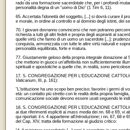
rado da una formazione sacerdotale che, per i profondi mutame
personalità degna di un "uomo di Dio" (1
Tim
6, 11).
65. Accertata l'idoneità del soggetto, [...] si dovrà curare il p
e morale, in ordine al controllo e al dominio degli istinti, dei s
70. I giovani dovranno convincersi che non potranno percorrere
richiesta a tutti gli altri fedeli e propria degli aspiranti al s
quelle virtù che fanno di un uomo un sacerdote [...]: prudenza
conquista, armonizzata con tutte le altre virtù naturali e sopra
personalità equilibrata, forte e matura.
77. Giustamente geloso della propria integrale donazione al Si
che mettono in giuoco un'affettività non sufficientemente illumi
spirituali e apostoliche a quelle che, in realtà, sono pericolos
17. S. CONGREGAZIONE PER L'EDUCAZIONE CATTOLICA, 
Vaticanum
, III, p. 161):
"L'istituzione ha uno scopo ben preciso: favorire i germi di v
età: un contatto più stretto con le realtà della propria famiglia
comunicazione sociale devono essere usati seguendo le indi
18. S. CONGREGAZIONE PER L'EDUCAZIONE CATTOL
ai due riferimenti espliciti ai
mass media
dei nn. 68 e 69, vi a
qui riportati: il n. 4 appartiene all'
Introduzione
; i nn. 67, 68 e 6
del Cap. XIV, tratta della formazione al giudizio critico: