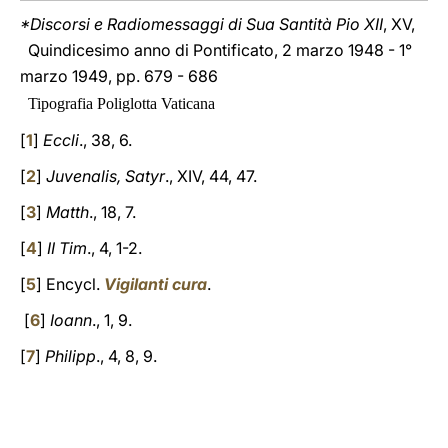
*Discorsi e Radiomessaggi di Sua Santità Pio XII
, XV,
Quindicesimo anno di Pontificato, 2 marzo 1948 - 1°
marzo 1949, pp. 679 - 686
Tipografia Poliglotta Vaticana
[
1
]
Eccli
., 38, 6.
[
2
]
Juvenalis, Satyr
., XIV, 44, 47.
[
3
]
Matth
., 18, 7.
[
4
]
II Tim
., 4, 1-2.
[
5
] Encycl.
Vigilanti cura
.
[
6
]
Ioann
., 1, 9.
[
7
]
Philipp
., 4, 8, 9.