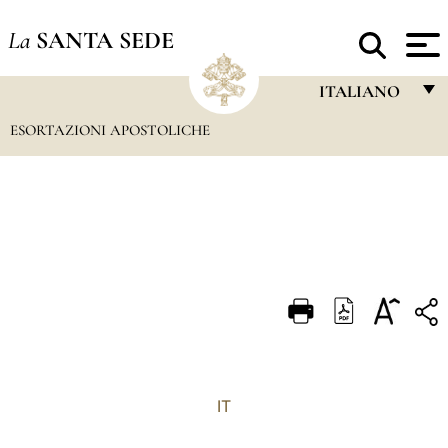
La
SANTA SEDE
ITALIANO
ESORTAZIONI APOSTOLICHE
FRANÇAIS
ENGLISH
ITALIANO
PORTUGUÊS
ESPAÑOL
DEUTSCH
POLSKI
العربيّة
IT
中文