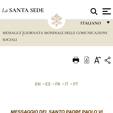
La
SANTA SEDE
ITALIANO
MESSAGGI
GIORNATA MONDIALE DELLE COMUNICAZIONI
FRANÇAIS
SOCIALI
ENGLISH
ITALIANO
PORTUGUÊS
ESPAÑOL
DEUTSCH
EN
-
ES
-
FR
-
IT
-
PT
POLSKI
العربيّة
MESSAGGIO DEL SANTO PADRE PAOLO VI
中文