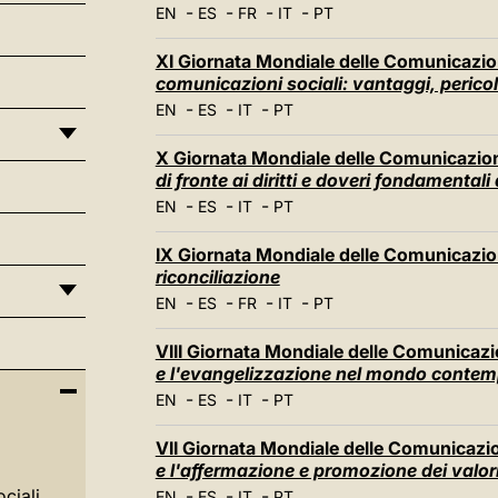
-
-
-
-
EN
ES
FR
IT
PT
XI Giornata Mondiale delle Comunicazion
comunicazioni sociali: vantaggi, pericol
-
-
-
EN
ES
IT
PT
X Giornata Mondiale delle Comunicazioni
di fronte ai diritti e doveri fondamental
-
-
-
EN
ES
IT
PT
IX Giornata Mondiale delle Comunicazion
riconciliazione
-
-
-
-
EN
ES
FR
IT
PT
VIII Giornata Mondiale delle Comunicazio
e l'evangelizzazione nel mondo conte
-
-
-
EN
ES
IT
PT
VII Giornata Mondiale delle Comunicazion
e l'affermazione e promozione dei valori 
ciali
-
-
-
EN
ES
IT
PT