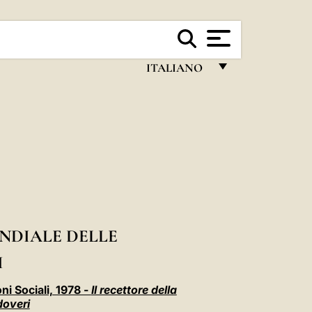
ITALIANO
FRANÇAIS
ENGLISH
ITALIANO
PORTUGUÊS
ESPAÑOL
DEUTSCH
NDIALE DELLE
POLSKI
I
العربيّة
i Sociali, 1978 -
Il recettore della
doveri