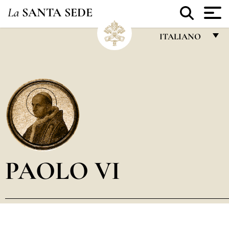
La
SANTA SEDE
ITALIANO
FRANÇAIS
ENGLISH
ITALIANO
PORTUGUÊS
ESPAÑOL
DEUTSCH
PAOLO VI
POLSKI
العربيّة
中文