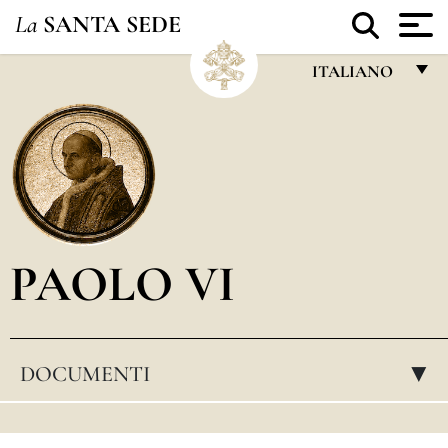
La
SANTA SEDE
ITALIANO
FRANÇAIS
ENGLISH
ITALIANO
PORTUGUÊS
PAOLO VI
ESPAÑOL
DEUTSCH
POLSKI
DOCUMENTI
▸
العربيّة
中文