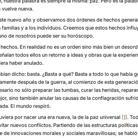
í, nuestra palabra es siempre la misma: paz. Pero es la pala
 vuelve nueva.
 este nuevo año y observamos dos órdenes de hechos genera
as familias y a los individuos. Creemos que estos hechos inf
 uno de nosotros puede ser su horóscopo.
hechos. En realidad no es un orden sino más bien un desord
ñalan todos ellos un retorno a ideas y obras que la experien
iera haber anulado.
 habían dicho: basta. ¿Basta a qué? Basta a todo lo que habí
tamente después de la guerra, al comienzo de esta generaci
ario no sólo preparar las tumbas, curar las heridas, reparar l
or, sino también anular las causas de la conflagración sufrid
tada. El mundo respiró.
uviera por nacer una era nueva, la de la paz universal
[1]
. To
vitar nuevos conflictos. Partiendo de las estructuras política
te de innovaciones morales y sociales maravillosas; se habló 