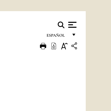
ESPAÑOL
FRANÇAIS
ENGLISH
ITALIANO
PORTUGUÊS
ESPAÑOL
DEUTSCH
POLSKI