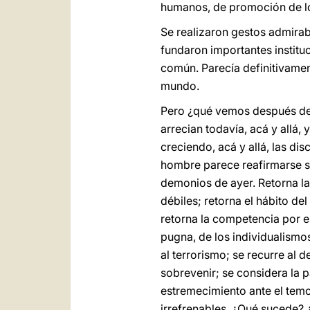
humanos, de promoción de lo
Se realizaron gestos admirab
fundaron importantes institu
común. Parecía definitivamen
mundo.
Pero ¿qué vemos después de v
arrecian todavía, acá y allá
creciendo, acá y allá, las di
hombre parece reafirmarse so
demonios de ayer. Retorna l
débiles; retorna el hábito del
retorna la competencia por el
pugna, de los individualismos
al terrorismo; se recurre al d
sobrevenir; se considera la 
estremecimiento ante el temo
irrefrenables. ¿Qué sucede?