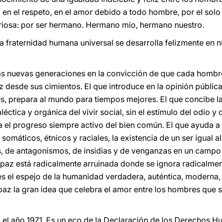
, en el respeto, en el amor debido a todo hombre, por el sol
oriosa: por ser hermano. Hermano mío, hermano nuestro.
a fraternidad humana universal se desarrolla felizmente en 
 las nuevas generaciones en la convicción de que cada hombr
az desde sus cimientos. El que introduce en la opinión pública
, prepara al mundo para tiempos mejores. El que concibe la 
éctica y orgánica del vivir social, sin el estímulo del odio y 
 el progreso siempre activo del bien común. El que ayuda a
omáticos, étnicos y raciales, la existencia de un ser igual al
s, de antagonismos, de insidias y de venganzas en un campo
a paz está radicalmente arruinada donde se ignora radicalme
s el espejo de la humanidad verdadera, auténtica, moderna, 
 paz la gran idea que celebra el amor entre los hombres que
a el año 1971. Es un eco de la Declaración de los Derechos