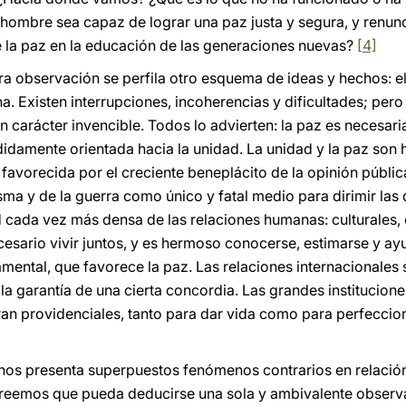
hombre sea capaz de lograr una paz justa y segura, y renun
e la paz en la educación de las generaciones nuevas?
[4]
a observación se perfila otro esquema de ideas y hechos: el
a. Existen interrupciones, incoherencias y dificultades; per
 carácter invencible. Todos lo advierten: la paz es necesari
idamente orientada hacia la unidad. La unidad y la paz son
a favorecida por el creciente beneplácito de la opinión públi
sma y de la guerra como único y fatal medio para dirimir las 
ed cada vez más densa de las relaciones humanas: culturales
ecesario vivir juntos, y es hermoso conocerse, estimarse y ay
ental, que favorece la paz. Las relaciones internacionales
la garantía de una cierta concordia. Las grandes institucione
n providenciales, tanto para dar vida como para perfeccion
nos presenta superpuestos fenómenos contrarios en relación 
 creemos que pueda deducirse una sola y ambivalente observ