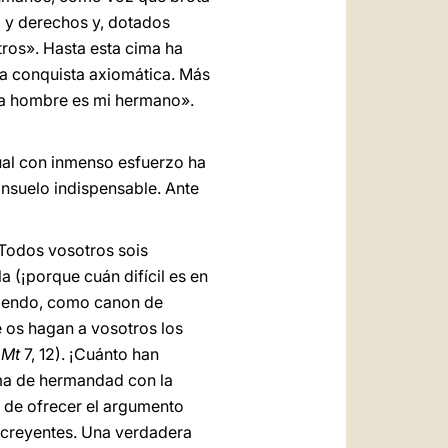
d y derechos y, dotados
ros». Hasta esta cima ha
ta conquista axiomática. Más
ada hombre es mi hermano».
cual con inmenso esfuerzo ha
onsuelo indispensable. Ante
«Todos vosotros sois
a (¡porque cuán difícil es en
riendo, como canon de
e os hagan a vosotros los
(
Mt
7, 12). ¡Cuánto han
rma de hermandad con la
s de ofrecer el argumento
 creyentes. Una verdadera