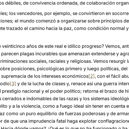
s débiles, de convivencia ordenada, de colaboración organ
les; los vencedores, por ejemplo, se convirtieron en socorr
ciones; el mundo comenzó a organizarse sobre principios de 
te trazado el camino hacia la paz, como condición normal y c
einticinco años de este real e idílico progreso? Vemos, ante
, y parecen plagas incurables que amenazan extenderse y ag
scriminaciones sociales, raciales y religiosas. Vemos resurgir 
bre posiciones, psicológicas primero y luego políticas, de
a supremacía de los intereses económicos
[2]
, con el fácil a
 odio
[3]
y de la lucha de clases y, renace así una guerra inter
 prestigio nacional y el poder político; retorna el brazo de 
 cerrados e indomables de las razas y los sistemas ideológico
elito y a la violencia, como a fuego ideal sin tener en cuenta
paz como un puro equilibrio de fuerzas poderosas y de armas
r de que una imprudencia fatal haga explotar conflagracion
 ¿Hacia dónde vamos? ¿Qué es lo que no ha funcionado o h