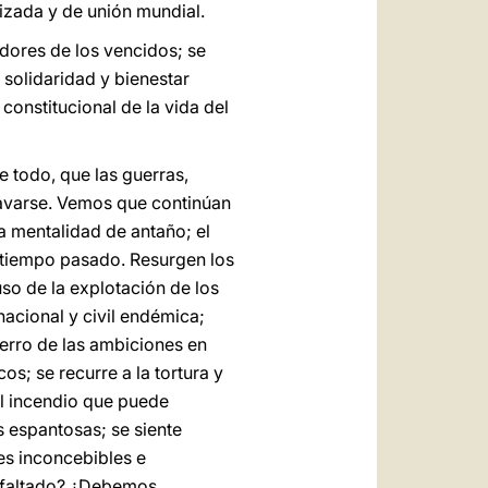
izada y de unión mundial.
edores de los vencidos; se
solidaridad y bienestar
onstitucional de la vida del
 todo, que las guerras,
ravarse. Vemos que continúan
la mentalidad de antaño; el
l tiempo pasado. Resurgen los
buso de la explotación de los
nacional y civil endémica;
hierro de las ambiciones en
s; se recurre a la tortura y
 el incendio que puede
 espantosas; se siente
es inconcebibles e
a faltado? ¿Debemos