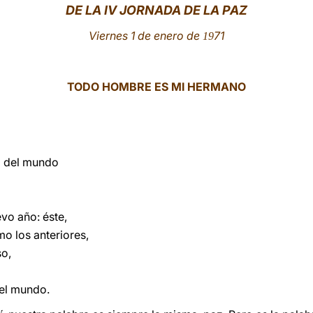
DE LA IV JORNADA DE LA PAZ
Viernes 1
de enero de
71
19
TODO HOMBRE ES MI HERMANO
ia del mundo
vo año: éste,
o los anteriores,
so,
 el mundo.