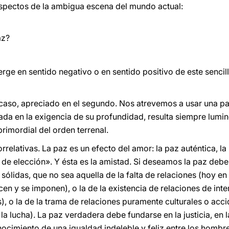
aspectos de la ambigua escena del mundo actual:
az?
ge en sentido negativo o en sentido positivo de este sencill
caso, apreciado en el segundo. Nos atrevemos a usar una p
da en la exigencia de su profundidad, resulta siempre lumin
imordial del orden terrenal.
rrelativas. La paz es un efecto del amor: la paz auténtica, 
 de elección». Y ésta es la amistad. Si deseamos la paz de
ólidas, que no sea aquella de la falta de relaciones (hoy en d
en y se imponen), o la de la existencia de relaciones de int
), o la de la trama de relaciones puramente culturales o acc
 la lucha). La paz verdadera debe fundarse en la justicia, en l
ocimiento de una igualdad indeleble y feliz entre los hombre