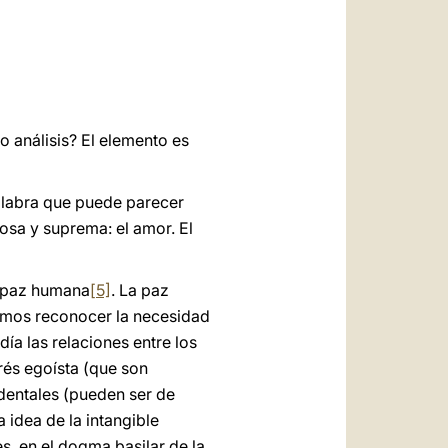
o análisis? El elemento es
alabra que puede parecer
osa y suprema: el amor. El
la paz humana
[5]
. La paz
bemos reconocer la necesidad
ía las relaciones entre los
erés egoísta (que son
identales (pueden ser de
a idea de la intangible
s, en el dogma basilar de la