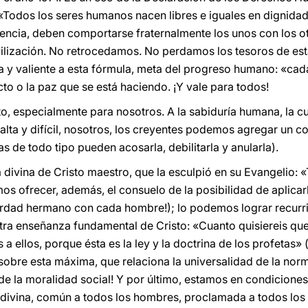
: «Todos los seres humanos nacen libres e iguales en dignida
ncia, deben comportarse fraternalmente los unos con los ot
ivilización. No retrocedamos. No perdamos los tesoros de es
ca y valiente a esta fórmula, meta del progreso humano: «c
acto o la paz que se está haciendo. ¡Y vale para todos!
to, especialmente para nosotros. A la sabiduría humana, la 
alta y difícil, nosotros, los creyentes podemos agregar un c
s de todo tipo pueden acosarla, debilitarla y anularla).
a divina de Cristo maestro, que la esculpió en su Evangelio: 
s ofrecer, además, el consuelo de la posibilidad de aplicarl
 verdad hermano con cada hombre!); lo podemos lograr recur
otra enseñanza fundamental de Cristo: «Cuanto quisiereis qu
 ellos, porque ésta es la ley y la doctrina de los profetas» 
sobre esta máxima, que relaciona la universalidad de la no
 de la moralidad social! Y por último, estamos en condicione
 divina, común a todos los hombres, proclamada a todos los